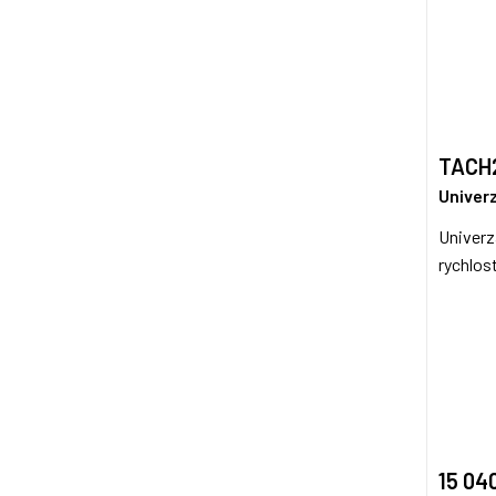
TACH
Univer
Univerz
rychlost
15 04