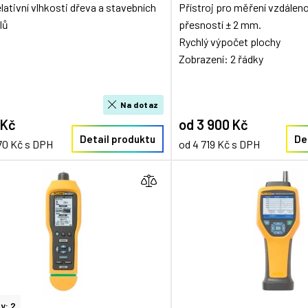
lativní vlhkosti dřeva a stavebních
Přístroj pro měření vzdálen
lů
přesností ± 2 mm.
Rychlý výpočet plochy
Zobrazení: 2 řádky
Na dotaz
 Kč
od 3 900 Kč
Detail produktu
De
70 Kč s DPH
od 4 719 Kč s DPH
y: 2