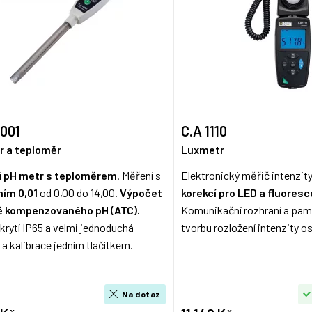
0001
C.A 1110
r a teploměr
Luxmetr
í
pH metr s teploměrem
. Měření s
Elektronický měřič intenzit
ním 0,01
od 0,00 do 14,00.
Výpočet
korekcí pro LED a fluoresc
ě kompenzovaného pH (ATC).
Komunikační rozhraní a pam
krytí IP65 a velmi jednoduchá
tvorbu rozložení intenzity o
 a kalibrace jedním tlačítkem.
Na dotaz