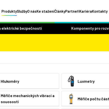
Produkty
Služby
O nás
Ke stažení
Články
Partneři
Kariéra
Kontakty
 elektrické bezpečnosti
Komponenty pro roz
Hlukoměry
Luxmetry
Měřiče mechanických vibrací a
Měřiče počtu čás
souososti