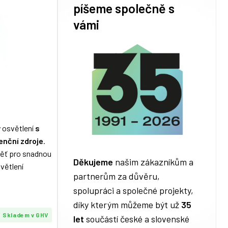
píšeme společně s
vámi
y osvětlení
s
enční zdroje
.
ěť pro snadnou
Děkujeme
našim zákazníkům a
světlení
partnerům za důvěru,
spolupráci a společné projekty,
díky kterým můžeme být už
35
Skladem v GHV
let
součástí české a slovenské