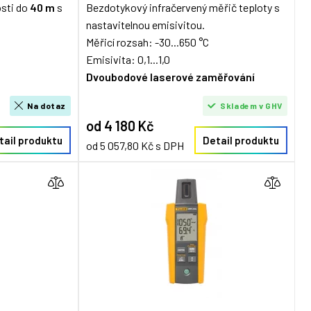
osti do
40 m
s
Bezdotykový infračervený měřič teploty s
nastavitelnou emisivitou.
Měřicí rozsah: -30...650 °C
Emisivita: 0,1...1,0
Dvoubodové laserové zaměřování
Na dotaz
Skladem v GHV
od 4 180 Kč
tail produktu
Detail produktu
od 5 057,80 Kč s DPH