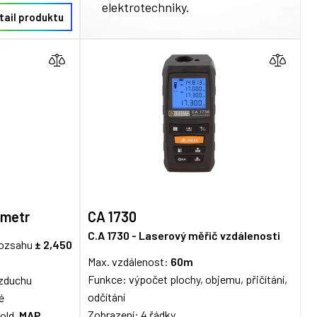
elektrotechniky.
tail produktu
ometr
CA 1730
C.A 1730 - Laserový měřič vzdálenosti
 rozsahu
± 2,450
Max. vzdálenost:
60m
Funkce: výpočet plochy, objemu, přičítání,
vzduchu
odčítání
é
Zobrazení: 4 řádky
old,
MAP