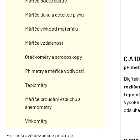
Měřiče počtu částic
Měřiče tlaku a detekce plynu
Měřiče vlhkosti materiálu
Měřiče vzdálenosti
Otáčkoměry a stroboskopy
C.A 1
pH met
Ph metry a měřiče vodivosti
Digitáln
Teploměry
rozliše
tepeln
Měřiče proudění vzduchu a
Vysoké 
anemometry
odsluha
Vlhkoměry
Ex - jiskrově bezpečné přístroje