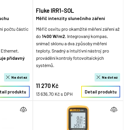
Fluke IRR1-SOL
duchu
Měřič intenzity slunečního záření
ní počtu částic
Měřič osvitu pro okamžité měření záření až
do
1400 W/m2.
Integrovaný kompas,
snímač sklonu a dva způsoby měření
 Ethernet.
teploty. Snadný a intuitivní nástroj pro
uje přídavný
provádění kontroly fotovoltaických
systémů.
Na dotaz
Na dotaz
11 270 Kč
tail produktu
Detail produktu
13 636,70 Kč s DPH