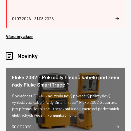
01.07.2026 - 31.08.2026
Všechny akce
Novinky
Fluke 2082 - Pokročilý hledač kabelů pod zemí
řady Fluke SmartTrace™
Společnost Fluke uvádí zcela nový pokročilý průmyslový
vyhledávač kabelů řady SmartTrace™ Fluke 2082 Souprava
pro přesnou lokalizaci, trasování a dokumentaci podzemních
elektrických vedení, komunikačních...
30.07.2026