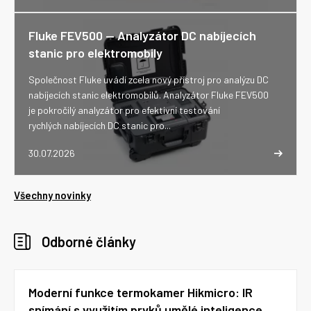
Fluke FEV500 -- Analyzátor DC nabíjecích
stanic pro elektromobily
Společnost Fluke uvádí zcela nový přístroj pro analýzu DC
nabíjecích stanic elektromobilů. Analyzátor Fluke FEV500
je pokročilý analyzátor pro efektivní testování
rychlých nabíjecích DC stanic pro...
30.07.2026
Všechny novinky
Odborné články
Moderní funkce termokamer Hikmicro: IR
snímání s využitím prvků umělé inteligence