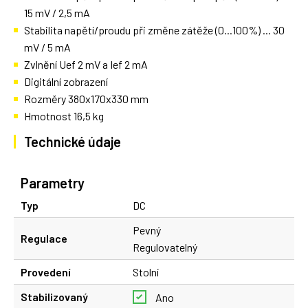
15 mV / 2,5 mA
Stabilita napětí/proudu při změne zátěže (0...100%) ... 30
mV / 5 mA
Zvlnění Uef 2 mV a Ief 2 mA
Digitální zobrazení
Rozměry 380x170x330 mm
Hmotnost 16,5 kg
Technické údaje
Parametry
Typ
DC
Pevný
Regulace
Regulovatelný
Provedení
Stolní
Stabilizovaný
Ano