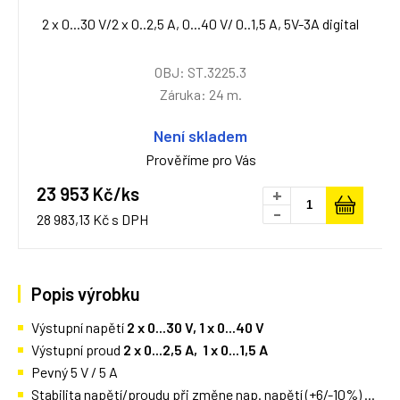
2 x 0...30 V/2 x 0..2,5 A, 0...40 V/ 0..1,5 A, 5V-3A digital
OBJ: ST.3225.3
Záruka: 24 m.
Není skladem
Prověříme pro Vás
23 953 Kč/ks
+
-
28 983,13 Kč s DPH
Popis výrobku
Výstupní napětí
2 x 0...30 V, 1
x 0...40 V
Výstupní proud
2 x 0
...2,5 A,
1 x 0
...1,5 A
Pevný 5 V / 5 A
Stabilita napětí/proudu při změne nap. napětí (+6/-10%) ...