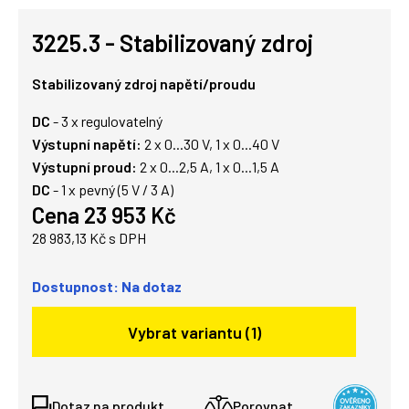
3225.3 - Stabilizovaný zdroj
Stabilizovaný zdroj napětí/proudu
DC
- 3 x regulovatelný
Výstupní napětí:
2 x 0...30 V, 1 x 0...40 V
Výstupní proud:
2 x 0...2,5 A, 1 x 0...1,5 A
DC
- 1 x pevný (5 V / 3 A)
Cena 23 953 Kč
28 983,13 Kč s DPH
Dostupnost: Na dotaz
Vybrat variantu (1)
Dotaz na produkt
Porovnat