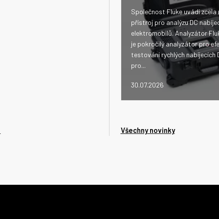
Společnost Fluke uvádí zcela
přístroj pro analýzu DC nabíje
elektromobilů. Analyzátor Fl
je pokročilý analyzátor pro efe
testování rychlých nabíjecích 
pro...
30.07.2026
e
Všechny novinky