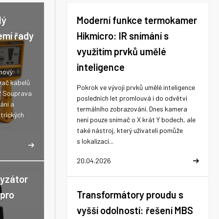
lý
Moderní funkce termokamer
emí řady
Hikmicro: IR snímání s
využitím prvků umělé
inteligence
 nový
vač kabelů
Pokrok ve vývoji prvků umělé inteligence
2 Souprava
posledních let promlouvá i do odvětví
ání a
termálního zobrazování. Dnes kamera
trických
není pouze snímač o X krát Y bodech, ale
také nástroj, který uživateli pomůže
s lokalizací...
20.04.2026
lyzátor
 pro
Transformátory proudu s
vyšší odolností: řešení MBS