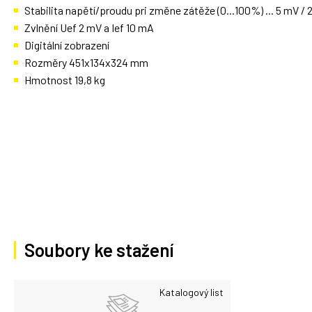
Stabilita napětí/proudu pri změne zátěže (0...100%) ... 5 mV /
Zvlnění Uef 2 mV a Ief 10 mA
Digitální zobrazení
Rozměry 451x134x324 mm
Hmotnost 19,8 kg
Soubory ke stažení
Katalogový list