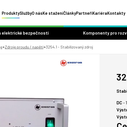
Produkty
Služby
O nás
Ke stažení
Články
Partneři
Kariéra
Kontakty
 elektrické bezpečnosti
Komponenty pro roz
»
»
je
Zdroje proudu / napětí
3254.1 - Stabilizovaný zdroj
32
Stab
DC
- 
Výst
Výst
Ce