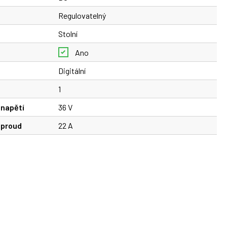
Regulovatelný
Stolní
Ano
Digitální
1
 napětí
36 V
 proud
22 A