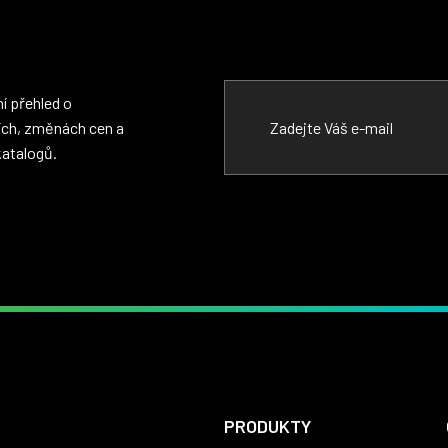
í přehled o
ích, změnách cen a
katalogů.
PRODUKTY