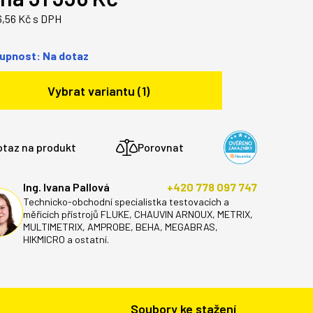
6,56 Kč s DPH
upnost: Na dotaz
Vybrat variantu (1)
otaz na produkt
Porovnat
Ing. Ivana Pallová
+420 778 097 747
Technicko-obchodní specialistka testovacích a
měřicích přístrojů FLUKE, CHAUVIN ARNOUX, METRIX,
MULTIMETRIX, AMPROBE, BEHA, MEGABRAS,
HIKMICRO a ostatní.
Soubory ke stažení