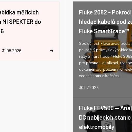
abídka měřicích
Fluke 2082 - Pokroči
jů MI SPEKTER do
hledač kabelů pod z
26
Fluke SmartTrace™
Společnost Fluke uvádí zcela
pokročilý průmyslový vyhledá
- 31.08.2026
řady SmartTrace™ Fluke 208
pro přesnou lokalizaci, trasov
dokumentaci podzemních elek
vedení, komunikačních...
30.07.2026
Fluke FEV500 -- Ana
DC nabíjecích stanic
elektromobily