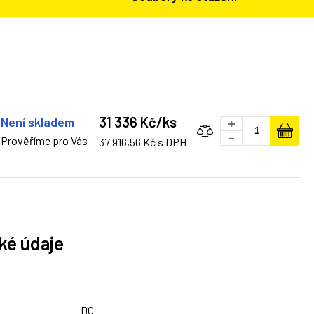
31 336 Kč/ks
Není skladem
+
-
Prověříme pro Vás
37 916,56 Kč s DPH
ké údaje
DC