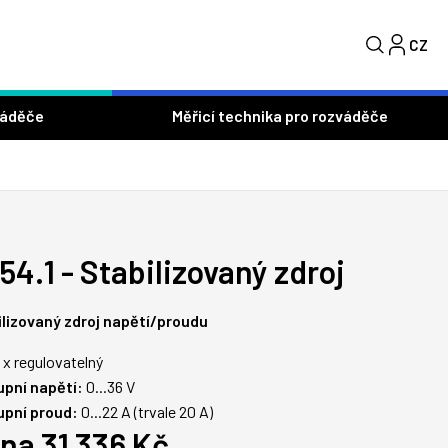
CZ
S
váděče
Měřicí technika pro rozváděče
54.1 - Stabilizovaný zdroj
ilizovaný zdroj napětí/proudu
1 x regulovatelný
upní napětí:
0...36 V
upní proud:
0...22 A (trvale 20 A)
na 31 336 Kč