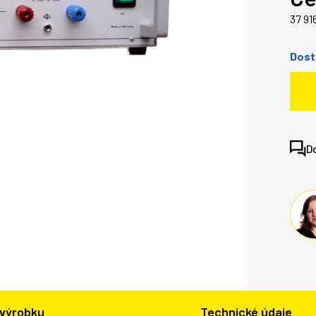
37 91
Dost
D
 výrobku
Technické údaje