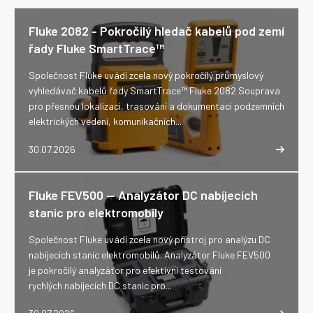
Fluke 2082 - Pokročilý hledač kabelů pod zemí
řady Fluke SmartTrace™
Společnost Fluke uvádí zcela nový pokročilý průmyslový
vyhledávač kabelů řady SmartTrace™ Fluke 2082 Souprava
pro přesnou lokalizaci, trasování a dokumentaci podzemních
elektrických vedení, komunikačních...
30.07.2026
Fluke FEV500 -- Analyzátor DC nabíjecích
stanic pro elektromobily
Společnost Fluke uvádí zcela nový přístroj pro analýzu DC
nabíjecích stanic elektromobilů. Analyzátor Fluke FEV500
je pokročilý analyzátor pro efektivní testování
rychlých nabíjecích DC stanic pro...