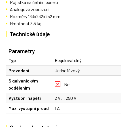
Pojistka na čelním panelu
Analogové zobrazení
Rozměry 183x232x252 mm
Hmotnost 3,5 kg
Technické údaje
Parametry
Typ
Regulovatelný
Provedení
Jednofázový
S galvanickým
Ne
oddělením
Výstupní napětí
2 V … 250 V
Max. výstupní proud
1 A