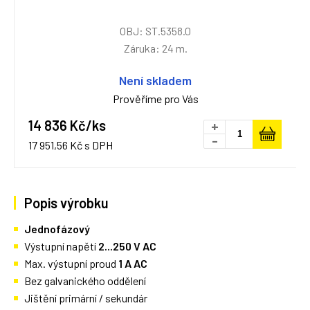
OBJ: ST.5358.0
Záruka: 24 m.
Není skladem
Prověříme pro Vás
14 836 Kč/ks
+
-
17 951,56 Kč s DPH
Popis výrobku
Jednofázový
Výstupní napětí
2...250 V AC
Max. výstupní proud
1 A AC
Bez galvanického oddělení
Jištění primární / sekundár