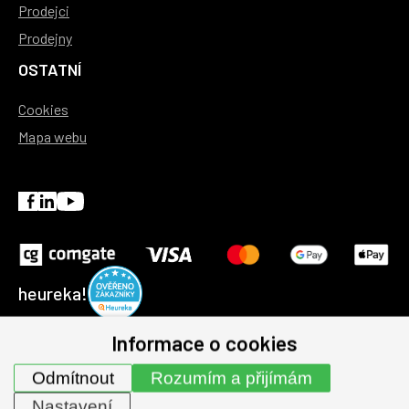
Prodejci
Prodejny
OSTATNÍ
Cookies
Mapa webu
heureka!
Informace o cookies
© 1991-2026 | GHV Trading, spol. s r.o. všechna práva
Odmítnout
Rozumím a přijímám
vyhrazena.
Nastavení