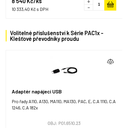
8 540 Kč/ks
+
-
10 333,40 Kč s DPH
Volitelné příslušenství k Série PAC1x -
Klešťové převodníky proudu
Adaptér napájecí USB
Pro řady A110, A130, MA110, MA130, PAC, E, C.A 1110, C.A
1246, C.A 182x
OBJ: P01.6510.23