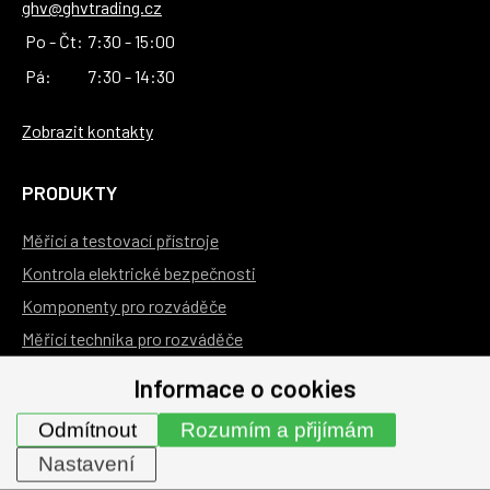
ghv@ghvtrading.cz
Po - Čt:
7:30 - 15:00
Pá:
7:30 - 14:30
Zobrazit kontakty
PRODUKTY
Měřicí a testovací přístroje
Kontrola elektrické bezpečnosti
Komponenty pro rozváděče
Měřicí technika pro rozváděče
Služby
Informace o cookies
Akční produkty
Odmítnout
Rozumím a přijímám
Nové produkty
Nastavení
Archiv