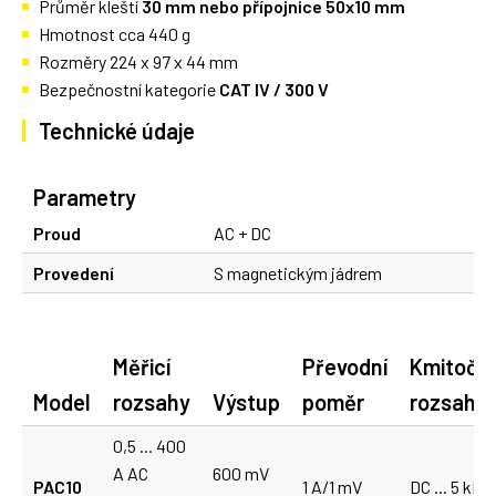
Průměr kleští
30 mm nebo přípojnice 50x10 mm
Hmotnost cca 440 g
Rozměry 224 x 97 x 44 mm
Bezpečnostní kategorie
CAT IV / 300 V
Technické údaje
Parametry
Proud
AC + DC
Provedení
S magnetickým jádrem
Měřicí
Převodní
Kmitočt
Model
rozsahy
Výstup
poměr
rozsah
0,5 ... 400
A AC
600 mV
PAC10
1 A/1 mV
DC ... 5 kHz