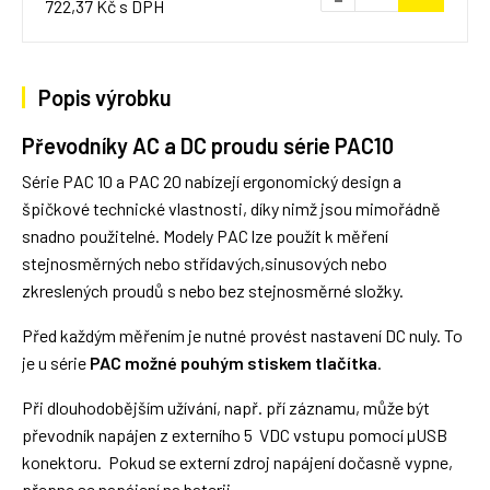
722,37 Kč s DPH
Popis výrobku
Převodníky AC a DC proudu série PAC10
Série PAC 10 a PAC 20 nabízejí ergonomický design a
špičkové technické vlastnosti, díky nimž jsou mimořádně
snadno použitelné. Modely PAC lze použít k měření
stejnosměrných nebo střídavých,sinusových nebo
zkreslených proudů s nebo bez stejnosměrné složky.
Před každým měřením je nutné provést nastavení DC nuly. To
je u série
PAC možné pouhým stiskem tlačítka
.
Při dlouhodobějším užívání, např. pří záznamu, může být
převodník napájen z externího 5 VDC vstupu pomocí µUSB
konektoru. Pokud se externí zdroj napájení dočasně vypne,
přepne se napájení na baterii.