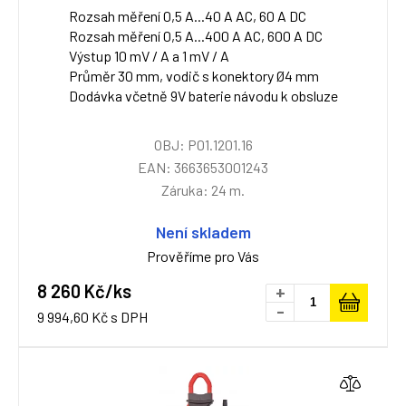
Rozsah měření 0,5 A...40 A AC, 60 A DC
Rozsah měření 0,5 A...400 A AC, 600 A DC
Výstup 10 mV / A a 1 mV / A
Průměr 30 mm, vodič s konektory Ø4 mm
Dodávka včetně 9V baterie návodu k obsluze
OBJ: P01.1201.16
EAN: 3663653001243
Záruka: 24 m.
Není skladem
Prověříme pro Vás
8 260 Kč/ks
+
-
9 994,60 Kč s DPH