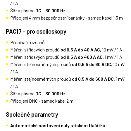
/ 1 A
Šířka pásma
DC .. 30 000 Hz
Připojení 4 mm bezpečnostní banánky - samec kabel 1,5 m
PAC17 - pro osciloskopy
Přepínač rozsahů
Měření střídavých proudů
od 0,5 A do 40 A AC,
10 mV / 1 A
Měření střídavých proudů
od 0,5 A do 400 A AC,
1 mV / 1 A
Měření stejnosměrných proudů
od 0,5 A do 60 A DC,
10 mV
/ 1 A
Měření stejnosměrných proudů
od 0,5 A do 600 A DC,
1 mV
/ 1 A
Šířka pásma
DC .. 30 000 Hz
Připojení BNC - samec kabel 2 m
Společné parametry
Automatické nastavení nuly stiskem tlačítka