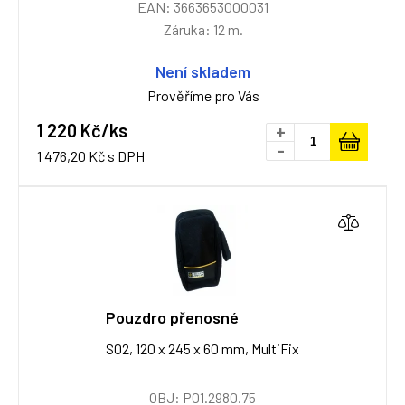
EAN: 3663653000031
Záruka: 12 m.
Není skladem
Prověříme pro Vás
1 220 Kč/ks
+
-
1 476,20 Kč s DPH
Pouzdro přenosné
S02, 120 x 245 x 60 mm, MultiFix
OBJ: P01.2980.75