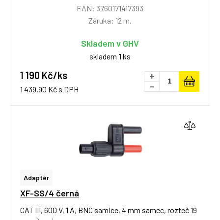
EAN: 3760171417393
Záruka: 12 m.
Skladem v GHV
skladem
1
ks
1 190 Kč/ks
+
-
1 439,90 Kč s DPH
Adaptér
XF-SS/4 černá
CAT III, 600 V, 1 A, BNC samice, 4 mm samec, rozteč 19