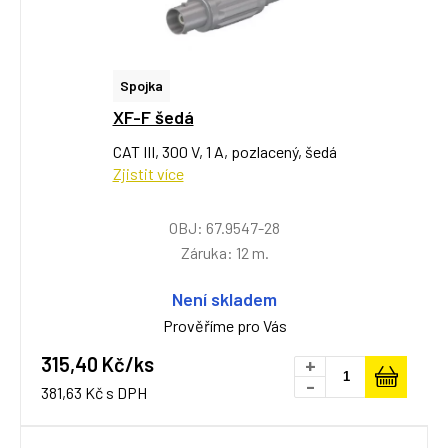
Spojka
XF-F šedá
CAT III, 300 V, 1 A, pozlacený, šedá
Zjistit více
OBJ: 67.9547-28
Záruka: 12 m.
Není skladem
Prověříme pro Vás
315,40 Kč/ks
+
-
381,63 Kč s DPH