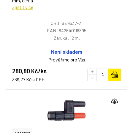
mm, černá
Zjistit více
OBJ: 67.9537-21
EAN: 842640118895
Záruka: 12 m.
Není skladem
Prověříme pro Vás
280,80 Kč/ks
+
-
339,77 Kč s DPH
Adaptér