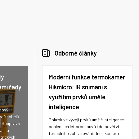
Odborné články
lý
Moderní funkce termokamer
emí řady
Hikmicro: IR snímání s
využitím prvků umělé
inteligence
 nový
vač kabelů
Pokrok ve vývoji prvků umělé inteligence
2 Souprava
posledních let promlouvá i do odvětví
ání a
termálního zobrazování. Dnes kamera
trických