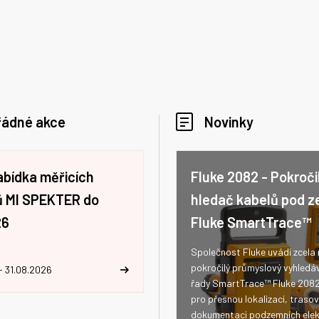
řádné akce
Novinky
abídka měřicích
Fluke 2082 - Pokroči
jů MI SPEKTER do
hledač kabelů pod z
26
Fluke SmartTrace™
Společnost Fluke uvádí zcela
pokročilý průmyslový vyhledá
- 31.08.2026
řady SmartTrace™ Fluke 208
pro přesnou lokalizaci, trasov
dokumentaci podzemních elek