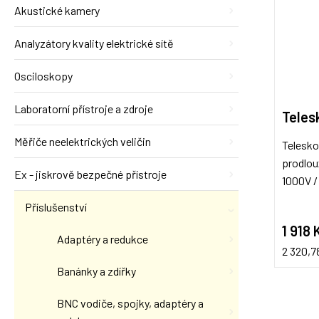
Akustické kamery
Analyzátory kvality elektrické sítě
Osciloskopy
Laboratorní přístroje a zdroje
Teles
Měřiče neelektrických veličin
Telesko
prodlou
Ex - jiskrově bezpečné přístroje
1000V / 
Příslušenství
1 918 
Adaptéry a redukce
2 320,7
Banánky a zdířky
BNC vodiče, spojky, adaptéry a