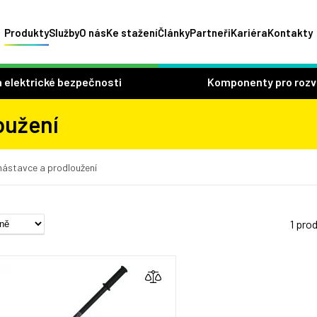
Produkty
Služby
O nás
Ke stažení
Články
Partneři
Kariéra
Kontakty
 elektrické bezpečnosti
Komponenty pro roz
oužení
nástavce a prodloužení
1 pro