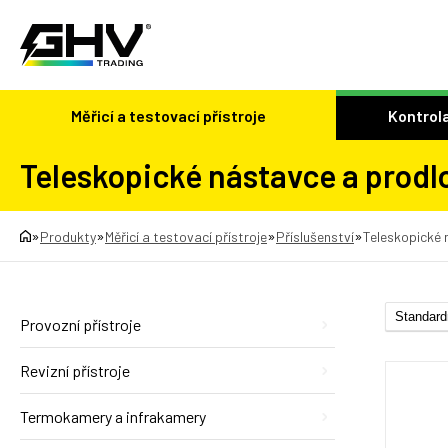
Měřicí a testovací přístroje
Kontrola
Teleskopické nástavce a prodl
»
»
»
»
Produkty
Měřicí a testovací přístroje
Příslušenství
Teleskopické 
Provozní přístroje
Revizní přístroje
Termokamery a infrakamery