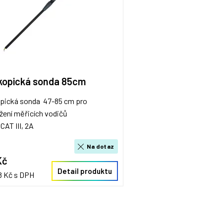
kopická sonda 85cm
pická sonda 47-85 cm pro
žení měřicích vodičů
CAT III, 2A
Na dotaz
Kč
Detail produktu
8 Kč s DPH