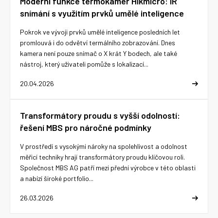
Moderní funkce termokamer Hikmicro: IR
snímání s využitím prvků umělé inteligence
Pokrok ve vývoji prvků umělé inteligence posledních let
promlouvá i do odvětví termálního zobrazování. Dnes
kamera není pouze snímač o X krát Y bodech, ale také
nástroj, který uživateli pomůže s lokalizací...
20.04.2026
Transformátory proudu s vyšší odolností:
řešení MBS pro náročné podmínky
V prostředí s vysokými nároky na spolehlivost a odolnost
měřicí techniky hrají transformátory proudu klíčovou roli.
Společnost MBS AG patří mezi přední výrobce v této oblasti
a nabízí široké portfolio...
26.03.2026