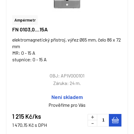
Ampérmetr
FN 0103,0....15A
elektromagnetický přístroj, výřez Ø65 mm, čelo 86 x 72
mm
MR: 0 - 15 A
stupnice: 0 - 15 A
OBJ: APIV000101
Záruka: 24 m.
Není skladem
Prověříme pro Vás
1 215 Kč/ks
+
-
1 470,15 Kč s DPH