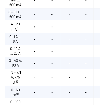
600 mA
0 - 100 ...
-
-
-
-
•
600 mA
4 - 20
•
•
-
-
-
3)
mA
0 -1 A ...
•
•
-
-
•
6 A
0 -10 A
•
•
-
-
•
... 25 A
0 - 40 A,
•
•
-
-
•
60 A
N = x/1
A, x/5
-
-
•
•
•
2)
A
0 - 60
•
•
-
-
-
mV
1)
0 - 100