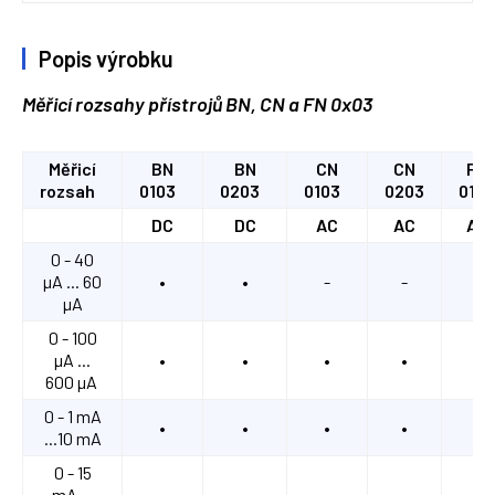
Popis výrobku
Měřicí rozsahy přístrojů BN, CN a FN 0x03
Měřicí
BN
BN
CN
CN
FN
rozsah
0103
0203
0103
0203
0103
DC
DC
AC
AC
AC
0 - 40
µA ... 60
•
•
-
-
-
µA
0 - 100
µA ...
•
•
•
•
-
600 µA
0 - 1 mA
•
•
•
•
-
...10 mA
0 - 15
mA ...
•
•
-
-
-