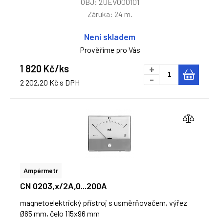
OBJ: 2UEV000101
Záruka: 24 m.
Není skladem
Prověříme pro Vás
1 820 Kč/ks
+
-
2 202,20 Kč s DPH
Ampérmetr
CN 0203,x/2A,0...200A
magnetoelektrický přístroj s usměrňovačem, výřez
Ø65 mm, čelo 115x96 mm