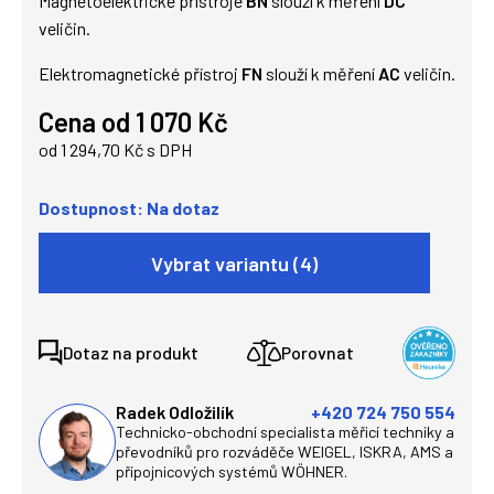
Magnetoelektrické přístroje
BN
slouží k měření
DC
veličin.
Elektromagnetické přístroj
FN
slouží k měření
AC
veličin.
Cena od 1 070 Kč
od 1 294,70 Kč s DPH
Dostupnost: Na dotaz
Vybrat variantu (4)
Dotaz na produkt
Porovnat
Radek Odložilík
+420 724 750 554
Technicko-obchodní specialista měřicí techniky a
převodníků pro rozváděče WEIGEL, ISKRA, AMS a
přípojnicových systémů WÖHNER.