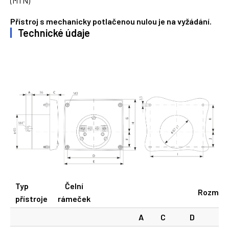
(MTN)
Přístroj s mechanicky potlačenou nulou je na vyžádání.
Technické údaje
Typ
Čelní
Rozměry
přístroje
rámeček
A
C
D
E