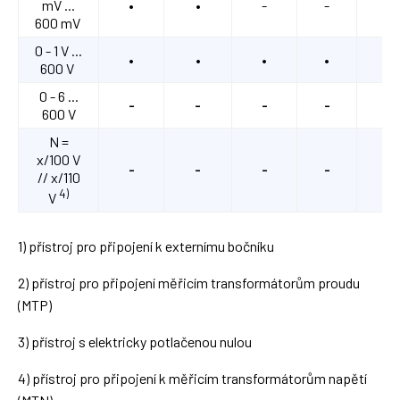
mV ...
•
•
-
-
-
600 mV
0 - 1 V ...
•
•
•
•
-
600 V
0 - 6 ...
-
-
-
-
•
600 V
N =
x/100 V
-
-
-
-
•
// x/110
4)
V
1) přístroj pro připojení k externímu bočníku
2) přístroj pro připojení měřicím transformátorům proudu
(MTP)
3) přístroj s elektricky potlačenou nulou
4) přístroj pro připojení k měřicím transformátorům napětí