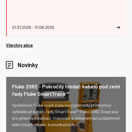
01.07.2026 - 31.08.2026
Všechny akce
Novinky
Fluke 2082 - Pokročilý hledač kabelů pod zemí
řady Fluke SmartTrace™
Společnost Fluke uvádí zcela nový pokročilý průmyslový
vyhledávač kabelů řady SmartTrace™ Fluke 2082 Souprava
pro přesnou lokalizaci, trasování a dokumentaci podzemních
elektrických vedení, komunikačních...