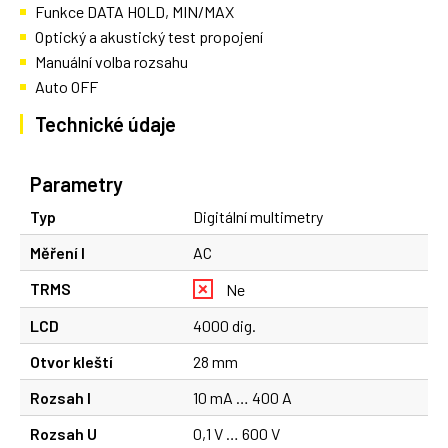
Funkce DATA HOLD, MIN/MAX
Optický a akustický test propojení
Manuální volba rozsahu
Auto OFF
Technické údaje
Parametry
Typ
Digitální multimetry
Měření I
AC
TRMS
Ne
LCD
4000 dig.
Otvor kleští
28 mm
Rozsah I
10 mA … 400 A
Rozsah U
0,1 V … 600 V