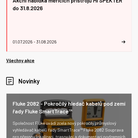
Akční nabídka měřicích přístrojů MI SPEKTER
do 31.8.2026
01.07.2026 - 31.08.2026
Všechny akce
Novinky
Fluke 2082 - Pokročilý hledač kabelů pod zemí
řady Fluke SmartTrace™
Společnost Fluke uvádí zcela nový pokročilý průmyslový
vyhledávač kabelů řady SmartTrace™ Fluke 2082 Souprava
pro přesnou lokalizaci, trasování a dokumentaci podzemních