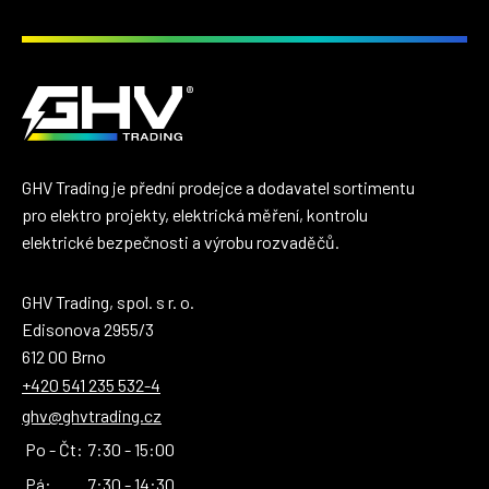
GHV Trading je přední prodejce a dodavatel sortimentu
pro elektro projekty, elektrická měření, kontrolu
elektrické bezpečnosti a výrobu rozvaděčů.
GHV Trading, spol. s r. o.
Edisonova 2955/3
612 00 Brno
+420 541 235 532-4
ghv@ghvtrading.cz
Po - Čt:
7:30 - 15:00
Pá:
7:30 - 14:30