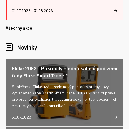
01.07.2026 - 31.08.2026
Všechny akce
Novinky
Fluke 2082 - Pokročilý hledač kabelů pod zemí
řady Fluke SmartTrace™
Společnost Fluke uvádí zcela nový pokročilý průmyslový
vyhledávač kabelů řady SmartTrace™ Fluke 2082 Souprava
pro přesnou lokalizaci, trasování a dokumentaci podzemních
elektrických vedení, komunikačních...
30.07.2026