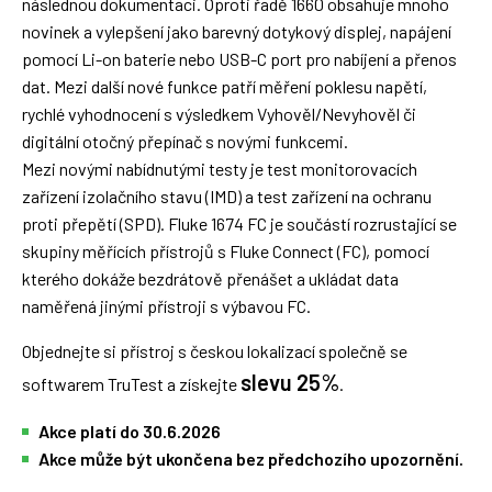
následnou dokumentaci. Oproti řadě 1660 obsahuje mnoho
novinek a vylepšení jako barevný dotykový displej, napájení
pomocí Li-on baterie nebo USB-C port pro nabíjení a přenos
dat. Mezi další nové funkce patří měření poklesu napětí,
rychlé vyhodnocení s výsledkem Vyhověl/Nevyhověl či
digitální otočný přepínač s novými funkcemi.
Mezi novými nabídnutými testy je test monitorovacích
zařízení izolačního stavu (IMD) a test zařízení na ochranu
proti přepětí (SPD). Fluke 1674 FC je součástí rozrustající se
skupiny měřících přístrojů s Fluke Connect (FC), pomocí
kterého dokáže bezdrátově přenášet a ukládat data
naměřená jinými přístroji s výbavou FC.
Objednejte si přístroj s českou lokalizací společně se
slevu 25%
softwarem TruTest a získejte
.
Akce platí do 30.6.2026
Akce může být ukončena bez předchozího upozornění.