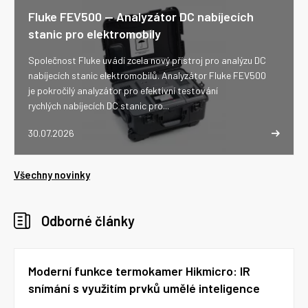
Fluke FEV500 -- Analyzátor DC nabíjecích
stanic pro elektromobily
Společnost Fluke uvádí zcela nový přístroj pro analýzu DC
nabíjecích stanic elektromobilů. Analyzátor Fluke FEV500
je pokročilý analyzátor pro efektivní testování
rychlých nabíjecích DC stanic pro...
30.07.2026
Všechny novinky
Odborné články
Moderní funkce termokamer Hikmicro: IR
snímání s využitím prvků umělé inteligence