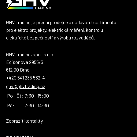
GHV Trading je přední prodejce a dodavatel sortimentu
pro elektro projekty, elektrická měření, kontrolu
elektrické bezpečnosti a výrobu rozvaděčů.
GHV Trading, spol. s r. o.
Edisonova 2955/3
612 00 Brno
+420 541 235 532-4
ghv@ghvtrading.cz
Po - Čt:
7:30 - 15:00
Pá:
7:30 - 14:30
Zobrazit kontakty