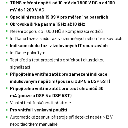
TRMS měření napětí od 10 mV do 1 500 V DC a od 100
mV do
1 200 V AC
Speciální rozsah 19,99 V pro měření na bateriích
Obrovská šířka pásma 15 Hz až 10 kHz
Měření odporu do 1 000 MΩ s kompenzací vodičů
Indikace fáze a sledu fází v uzemněných sítích i v rukavicích
Indikace sledu fází v izolovaných IT soustavách
Indikace polarity ±
Test diod a test propojení s optickou i akustickou
signalizací
Připojitelná vnitřní zátěž pro zamezení indikace
indukovaným napětím (pouze u DSP 5 a DSP 5ST)
Připojitelná vnitřní zátěž pro test chráničů 30
mA
(pouze u DSP 5 a DSP 5ST)
Vlastní test funkčnosti přístroje
Pro vnitřní i venkovní použití
Automatické zapnutí přístroje při detekci napětí >12 V
nebo tlačítkem manuálně