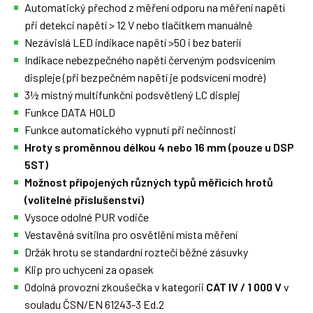
Automatický přechod z měření odporu na měření napětí
při detekci napětí > 12 V nebo tlačítkem manuálně
Nezávislá LED indikace napětí >50 i bez baterií
Indikace nebezpečného napětí červeným podsvícením
displeje (při bezpečném napětí je podsvícení modré)
3½ místný multifunkční podsvětlený LC displej
Funkce DATA HOLD
Funkce automatického vypnutí při nečinnosti
Hroty s proměnnou délkou 4 nebo 16 mm (pouze u DSP
5ST)
Možnost připojených různých typů měřicích hrotů
(volitelné příslušenství)
Vysoce odolné PUR vodiče
Vestavěná svítilna pro osvětlění místa měření
Držák hrotu se standardní roztečí běžné zásuvky
Klip pro uchycení za opasek
Odolná provozní zkoušečka v kategorii
CAT IV / 1 000 V
v
souladu ČSN/EN 61243-3 Ed.2