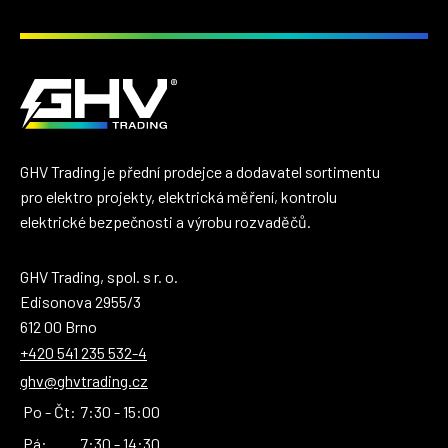
GHV Trading je přední prodejce a dodavatel sortimentu
pro elektro projekty, elektrická měření, kontrolu
elektrické bezpečnosti a výrobu rozvaděčů.
GHV Trading, spol. s r. o.
Edisonova 2955/3
612 00 Brno
+420 541 235 532-4
ghv@ghvtrading.cz
Po - Čt:
7:30 - 15:00
Pá:
7:30 - 14:30