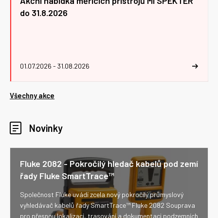
Akční nabídka měřicích přístrojů MI SPEKTER
do 31.8.2026
01.07.2026 - 31.08.2026
Všechny akce
Novinky
Fluke 2082 - Pokročilý hledač kabelů pod zemí
řady Fluke SmartTrace™
Společnost Fluke uvádí zcela nový pokročilý průmyslový
vyhledávač kabelů řady SmartTrace™ Fluke 2082 Souprava
pro přesnou lokalizaci, trasování a dokumentaci podzemních