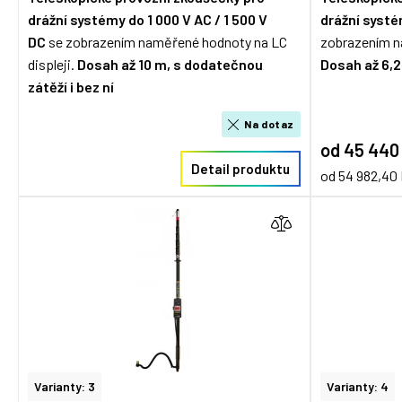
drážní systémy
do 1 000 V AC / 1 500 V
drážní syst
DC
se zobrazením naměřené hodnoty na LC
zobrazením n
displeji.
Dosah až 10 m, s dodatečnou
Dosah až 6,2
zátěží i bez ní
Na dotaz
od 45 440
Detail produktu
od 54 982,40
Varianty: 3
Varianty: 4