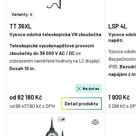
Varianty: 4
TT 36XL
LSP 4L
Vysoce odolná teleskopická VN zkoušečka
Vysoce odol
napětí
Teleskopické vysokonapěťové provozní
Vysoce odolná
zkoušečky
do 36 000 V AC / DC
se
Bezpečnostní 
zobrazením naměřené hodnoty na LC displeji.
IP65.
Bezúdr
Dosah 10 m.
napájení z m
Na dotaz
od 82 180 Kč
1 900 Kč
Detail produktu
od 99 437,80 Kč s DPH
2 299 Kč s D