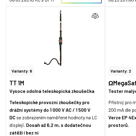
Varianty: 6
Varianty: 2
TT 1M
ΩMegaSafe
Vysoce odolná teleskopická zkoušečka
Tester malý
Teleskopické provozní zkoušečky pro
Přístroj pro
drážní systémy
do 1 000 V AC / 1 500 V
200 mA dle p
DC
se zobrazením naměřené hodnoty na LC
Verze EP 4Ex
displeji.
Dosah až 6,2 m, s dodatečnou
prostorů.
zátěží i bez ní