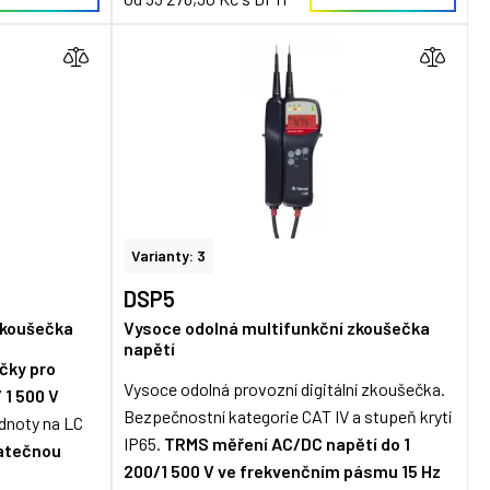
Varianty: 3
DSP5
zkoušečka
Vysoce odolná multifunkční zkoušečka
napětí
čky pro
Vysoce odolná provozní digitální zkoušečka.
/ 1 500 V
Bezpečnostní kategorie CAT IV a stupeň krytí
dnoty na LC
IP65.
TRMS měření AC/DC napětí do 1
datečnou
200/1 500 V ve frekvenčním pásmu 15 Hz