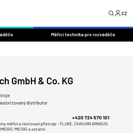
CZ
S
váděče
Měřicí technika pro rozváděče
sch GmbH & Co. KG
troje
autorizovaný distributor
+420 724 570 101
iny měřicí a testovací přístroje - FLUKE, CHAUVIN ARNOUX,
ICRO, MICSIG a ostatní.