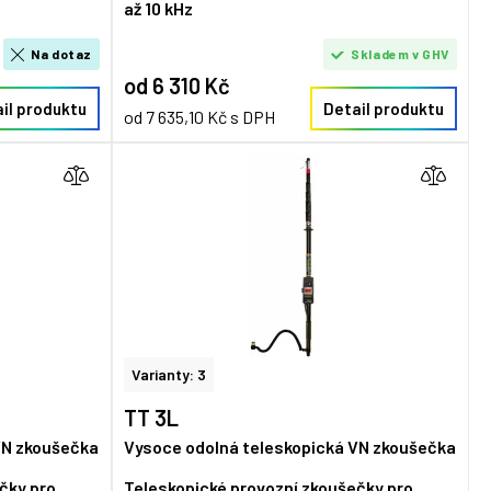
až 10 kHz
Na dotaz
Skladem v GHV
od 6 310 Kč
il produktu
Detail produktu
od 7 635,10 Kč s DPH
Varianty: 3
TT 3L
VN zkoušečka
Vysoce odolná teleskopická VN zkoušečka
čky pro
Teleskopické provozní zkoušečky pro