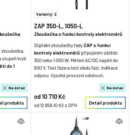
Varianty: 2
ZAP 350-L, 1050-L
zkoušečka
Zkoušečka s funkcí kontroly elektroměrů
Digitální zkoušečky řady
ZAP s funkcí
í zkoušečka.
kontroly elektroměrů
připojením zátěže
 stupeň krytí
350 nebo 1 050 W. Měření AC/DC napětí do
tí do 1
500 V. Test fáze a test sledu fází. Indikace
odporu. Vysoká provozní odolnost.
Na dotaz
Na dotaz
od 10 710 Kč
il produktu
Detail produktu
od 12 959,10 Kč s DPH