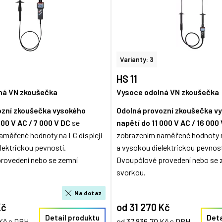
Varianty: 3
HS 11
ná VN zkoušečka
Vysoce odolná VN zkoušečka
ozní zkoušečka vysokého
Odolná provozní zkoušečka v
000 V AC / 7 000 V DC
se
napětí do 11 000 V AC / 16 000
aměřené hodnoty na LC displeji
zobrazením naměřené hodnoty na
lektrickou pevností.
a vysokou dielektrickou pevnost
rovedení nebo se zemní
Dvoupólové provedení nebo se 
svorkou.
Na dotaz
Kč
od 31 270 Kč
Detail produktu
Deta
 Kč s DPH
od 37 836,70 Kč s DPH