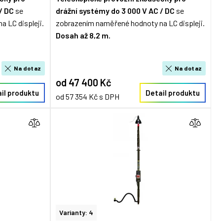
/ DC
se
drážní systémy
do 3 000 V AC / DC
se
 LC displeji.
zobrazením naměřené hodnoty na LC displeji.
Dosah až 8,2 m.
Na dotaz
Na dotaz
od 47 400 Kč
il produktu
Detail produktu
od 57 354 Kč s DPH
Varianty: 4