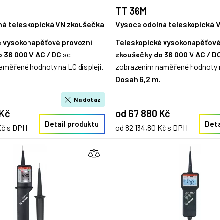
TT 36M
ná teleskopická VN zkoušečka
Vysoce odolná teleskopická 
é vysokonapěťové provozní
Teleskopické vysokonapěťové
o 36 000 V AC / DC
se
zkoušečky
do 36 000 V AC / D
aměřené hodnoty na LC displeji.
zobrazením naměřené hodnoty na
.
Dosah 6,2 m.
Na dotaz
 Kč
od 67 880 Kč
Detail produktu
Deta
Kč s DPH
od 82 134,80 Kč s DPH