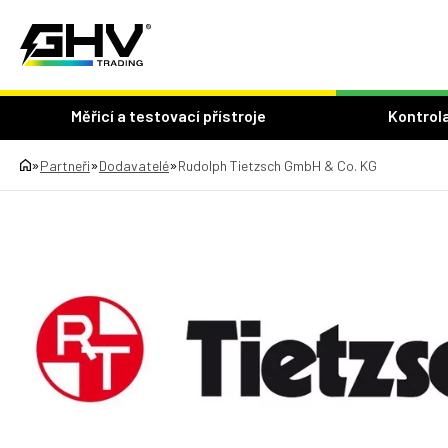
Měřicí a testovací přístroje
Kontrola
»
»
»
Partneři
Dodavatelé
Rudolph Tietzsch GmbH & Co. KG