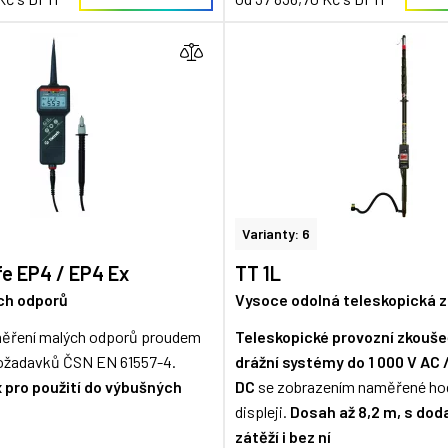
Varianty: 6
 EP4 / EP4 Ex
TT 1L
ch odporů
Vysoce odolná teleskopická 
 měření malých odporů proudem
Teleskopické provozní zkouše
ožadavků ČSN EN 61557-4.
drážní systémy
do 1 000 V AC 
 pro použití do výbušných
DC
se zobrazením naměřené ho
displeji.
Dosah až 8,2 m, s do
zátěží i bez ní