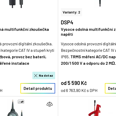
Varianty: 2
DSP4
ná multifunkční zkoušečka
Vysoce odolná multifunkční 
napětí
 provozní digitální zkoušečka.
Vysoce odolná provozní digitáln
kategorie CAT IV a stupeň krytí
Bezpečnostní kategorie CAT IV a
žbová, p
rovoz bez baterií,
IP65.
TRMS měření AC/DC napě
ěřené instalace
200/1 500 V a odporu do 2 MΩ.
Na dotaz
od 5 590 Kč
Detail produktu
Deta
PH
od 6 763,90 Kč s DPH