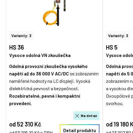
Varianty: 3
Varianty: 3
HS 36
HS 5
Vysoce odolná VN zkoušečka
Vysoce odol
Odolná provozní zkoušečka vysokého
Odolná prov
napětí až do 36 000 V AC/DC
se zobrazením
napětí do 5 
naměřené hodnoty na LC displeji. Vysoká
zobrazením n
dielektrická pevnost a bezpečnost.
a vysokou die
Rozebiratelné, pevné i kompaktní
Dvoupólové p
provedení.
svorkou.
Na dotaz
od 52 310 Kč
od 19 180 
Detail produktu
od 63 295,10 Kč s DPH
od 23 207,80