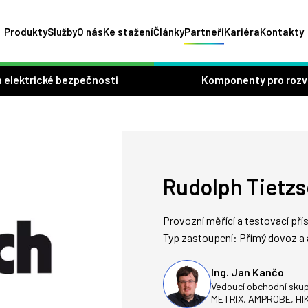
Produkty
Služby
O nás
Ke stažení
Články
Partneři
Kariéra
Kontakty
 elektrické bezpečnosti
Komponenty pro roz
Rudolph Tietz
Provozní měřící a testovací přís
Typ zastoupení: Přímý dovoz a 
Ing. Jan Kančo
Vedoucí obchodní skup
METRIX, AMPROBE, HIKM