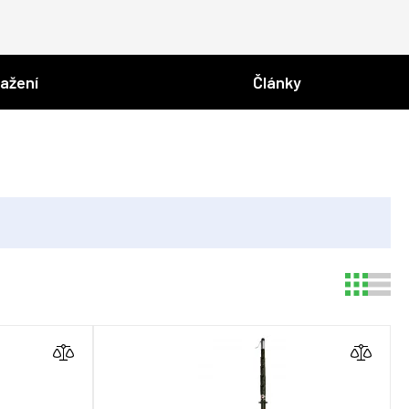
tažení
Články