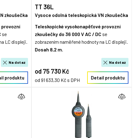
TT 36L
VN zkoušečka
Vysoce odolná teleskopická VN zkoušečka
 provozní
Teleskopické vysokonapěťové provozní
C
se
zkoušečky
do 36 000 V AC / DC
se
 LC displeji.
zobrazením naměřené hodnoty na LC displeji.
Dosah 8,2 m.
Na dotaz
Na dotaz
od 75 730 Kč
il produktu
Detail produktu
od 91 633,30 Kč s DPH