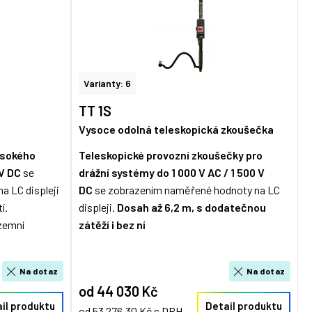
Varianty: 6
TT 1S
Vysoce odolná teleskopická zkoušečka
ysokého
Teleskopické provozní zkoušečky pro
 V DC
se
drážní systémy
do 1 000 V AC / 1 500 V
 LC displeji
DC
se zobrazením naměřené hodnoty na LC
í.
displeji.
Dosah až 6,2 m, s dodatečnou
zemní
zátěží i bez ní
Na dotaz
Na dotaz
od 44 030 Kč
il produktu
Detail produktu
od 53 276,30 Kč s DPH