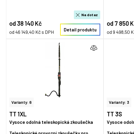
Na dotaz
od 38 140 Kč
od 7 850 
Detail produktu
od 46 149,40 Kč s DPH
od 9 498,50 
Varianty: 6
Varianty: 3
TT 1XL
TT 3S
Vysoce odolná teleskopická zkoušečka
Vysoce odol
Teleskopické provozní zkoušečky pro
Teleskopické