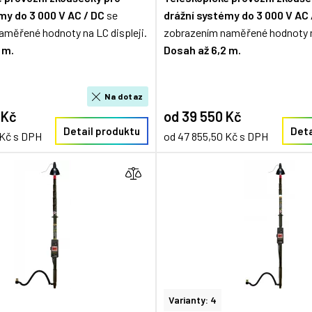
émy
do 3 000 V AC / DC
se
drážní systémy
do 3 000 V AC 
aměřené hodnoty na LC displeji.
zobrazením naměřené hodnoty na
 m.
Dosah až 6,2 m.
Na dotaz
 Kč
od 39 550 Kč
Detail produktu
Deta
 Kč s DPH
od 47 855,50 Kč s DPH
Varianty: 4