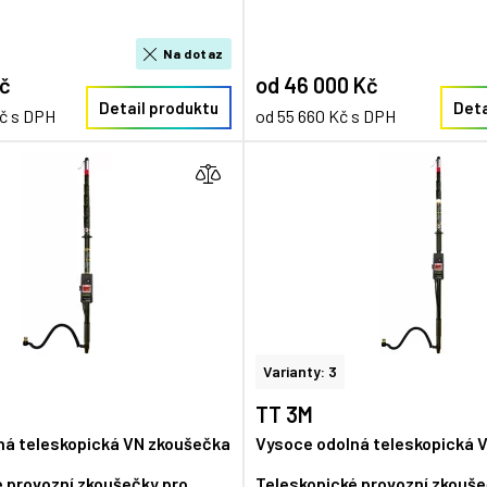
Na dotaz
Kč
od 46 000 Kč
Detail produktu
Deta
Kč s DPH
od 55 660 Kč s DPH
Varianty: 3
TT 3M
ná teleskopická VN zkoušečka
Vysoce odolná teleskopická 
 provozní zkoušečky pro
Teleskopické provozní zkouše