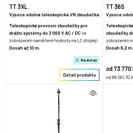
TT 3XL
TT 36S
Vysoce odolná teleskopická VN zkoušečka
Vysoce odol
Teleskopické provozní zkoušečky pro
Teleskopick
drážní systémy
do 3 000 V AC / DC
se
zkoušečky
d
zobrazením naměřené hodnoty na LC displeji.
zobrazením n
Dosah až 10 m.
Dosah 6,2 m
Na dotaz
od 73 770
Detail produktu
od 89 261,70 