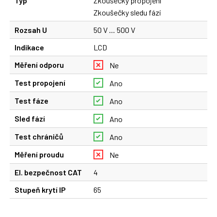
Typ
Zkoušečky propojení
Zkoušečky sledu fází
Rozsah U
50 V … 500 V
Indikace
LCD
Měření odporu
Ne
Test propojení
Ano
Test fáze
Ano
Sled fází
Ano
Test chráničů
Ano
Měření proudu
Ne
El. bezpečnost CAT
4
Stupeň krytí IP
65