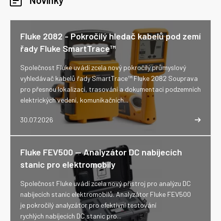
Novinky
Fluke 2082 - Pokročilý hledač kabelů pod zemí
řady Fluke SmartTrace™
Společnost Fluke uvádí zcela nový pokročilý průmyslový
vyhledávač kabelů řady SmartTrace™ Fluke 2082 Souprava
pro přesnou lokalizaci, trasování a dokumentaci podzemních
elektrických vedení, komunikačních...
30.07.2026
Fluke FEV500 -- Analyzátor DC nabíjecích
stanic pro elektromobily
Společnost Fluke uvádí zcela nový přístroj pro analýzu DC
nabíjecích stanic elektromobilů. Analyzátor Fluke FEV500
je pokročilý analyzátor pro efektivní testování
rychlých nabíjecích DC stanic pro...