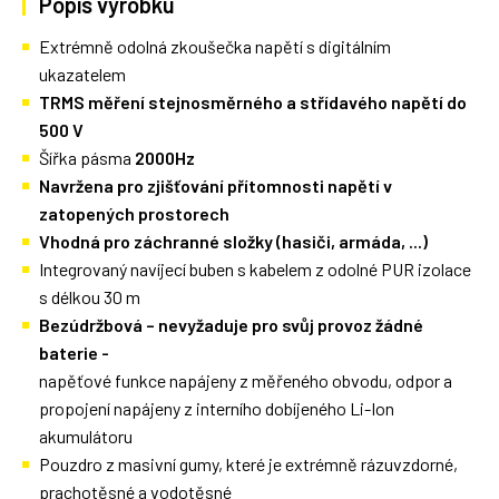
Popis výrobku
Extrémně odolná zkoušečka napětí s digitálním
ukazatelem
TRMS měření stejnosměrného a střídavého napětí do
500 V
Šířka pásma
2000Hz
Navržena pro zjišťování přítomnosti napětí v
zatopených prostorech
Vhodná pro záchranné složky (hasiči, armáda, ...)
Integrovaný navíjecí buben s kabelem z odolné PUR izolace
s délkou 30 m
Bezúdržbová – nevyžaduje pro svůj provoz žádné
baterie -
napěťové funkce napájeny z měřeného obvodu, odpor a
propojení napájeny z interního dobíjeného Li-Ion
akumulátoru
Pouzdro z masivní gumy, které je extrémně rázuvzdorné,
prachotěsné a vodotěsné