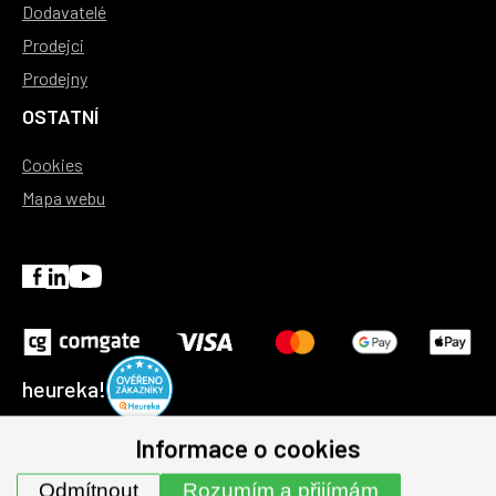
Dodavatelé
Prodejci
Prodejny
OSTATNÍ
Cookies
Mapa webu
heureka!
Informace o cookies
© 1991-2026 | GHV Trading, spol. s r.o. všechna práva
Odmítnout
Rozumím a přijímám