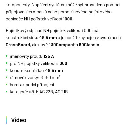
komponenty. Napájení systému může být provedeno pomocí
připojovacích modulů nebo pomocí nového pojistového
odpínače NH pojistek velikosti
000
.
Pojistkový odpínač NH pojistek velikosti 000 má
konstrukční šířku
49,5 mm
a je použitelný nejen v systémech
CrossBoard
, ale nově i
30Compact
a
60Classic
.
jmenovitý proud:
125 A
pro NH pojistky velikosti:
000
konstrukční šířka:
49,5 mm
rámové svorky: 6 - 50 mm²
horní a spodní připojení
kategorie užití: AC 22B, AC 21B
Video