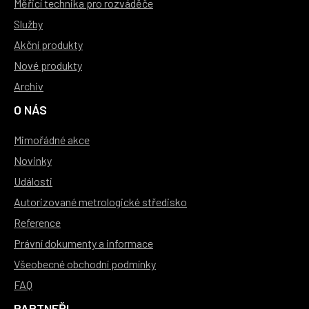
Měřicí technika pro rozváděče
Služby
Akční produkty
Nové produkty
Archiv
O NÁS
Mimořádné akce
Novinky
Události
Autorizované metrologické středisko
Reference
Právní dokumenty a informace
Všeobecné obchodní podmínky
FAQ
PARTNEŘI