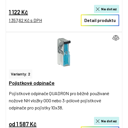
Na dotaz
1 122 Kč
1 357,62 Kč s DPH
Detail produktu
Varianty: 2
Pojistkové odpínače
Pojistkové odpínače QUADRON pro běžně používané
nožové NH vložky 000 nebo 3-pólové pojistkové
odpínače pro pojistky 10x38.
Na dotaz
od 1 587 Kč