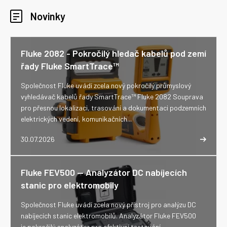
Novinky
Fluke 2082 - Pokročilý hledač kabelů pod zemí
řady Fluke SmartTrace™
Společnost Fluke uvádí zcela nový pokročilý průmyslový
vyhledávač kabelů řady SmartTrace™ Fluke 2082 Souprava
pro přesnou lokalizaci, trasování a dokumentaci podzemních
elektrických vedení, komunikačních...
30.07.2026
Fluke FEV500 -- Analyzátor DC nabíjecích
stanic pro elektromobily
Společnost Fluke uvádí zcela nový přístroj pro analýzu DC
nabíjecích stanic elektromobilů. Analyzátor Fluke FEV500
je pokročilý analyzátor pro efektivní testování