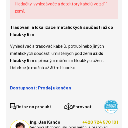
Hledačky, vyhledávače a detektory kabelů ve zdi i
zemi
.
Trasování a lokalizace metalických součástí až do
hloubky 6 m
Vyhledávač a trasovač kabelů, potrubí nebo jiných
metalických součástí umístěných pod zemí
až do
hloubky 6 m
s přesným měřením hloubky uložení.
Detekce je možná až 30 m hluboko.
Dostupnost: Prodej ukončen
Dotaz na produkt
Porovnat
Ing. Jan Kančo
+420 724 570 101
Vedoucí obchodní skupiny měřicí a testovací