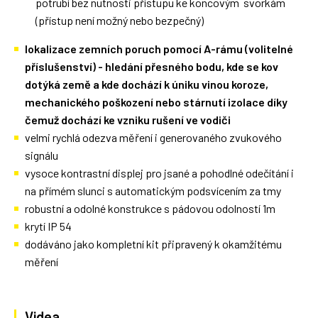
potrubí bez nutnosti přístupu ke koncovým svorkám
(přístup není možný nebo bezpečný)
lokalizace zemních poruch pomocí A-rámu (volitelné
příslušenství) - hledání přesného bodu, kde se kov
dotýká země a kde dochází k úniku vinou koroze,
mechanického poškození nebo stárnutí izolace díky
čemuž dochází ke vzniku rušení ve vodiči
velmi rychlá odezva měření i generovaného zvukového
signálu
vysoce kontrastní displej pro jsané a pohodlné odečítání i
na přímém slunci s automatickým podsvícením za tmy
robustní a odolné konstrukce s pádovou odolností 1m
krytí IP 54
dodáváno jako kompletní kit připravený k okamžitému
měření
Videa