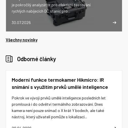
je pokročilý analyzátor pro efektivní testování
rychlých nabíjecích DC stanic pro...
30.07.2026
Všechny novinky
Odborné články
Moderní funkce termokamer Hikmicro: IR
snímání s využitím prvků umělé inteligence
Pokrok ve vývoji prvků umělé inteligence posledních let
promlouvá i do odvětví termálního zobrazování. Dnes
kamera není pouze snímač o X krát Y bodech, ale také
nástroj, který uživateli pomůže s lokalizací...