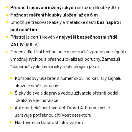
Přesné trasování inženýrských
sítí až do hloubky 30 m
Možnost měření hloubky uložení až do 6 m
Umožňuje trasovat kabely a metalické části
bez napětí i
pod napětím.
Přístroj je certifikován v
nejvyšší bezpečnostní třídě
CAT IV
(600 V)
Moderní digitální technologie a pokročilé zpracování signálu
umožňují rychlou a přesnou lokalizaci poruchy. Zamezují
"slepému" vyhledávání díky technologiím jako:
Kompasový ukazatel s numerickou indikací síly signálu
ukazuje směr poruchy
Šipky doleva a doprava vedou uživatele přesně podél
lokalizované instalace
Automatické nastavení citlivosti A-Frame rychle
upravuje potřebnou citlivost detektoru
Nastavitelná hlasitost lokalizátoru