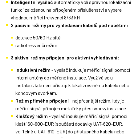
Inteligentní vysílač
automaticky volí správnou lokalizační
funkci založenou na připojeném příslušenství a vybere
vhodnou měřicí frekvenci 8/33 kH
2 pasivní režimy pro vyhledávání kabelů pod napětím:
detekce 50/60 Hz sítě
radiofrekvenčí režim
3 aktivní režimy připojení pro aktivní vyhledávání:
Induktivní režim
- vysílač indukuje měřicí signál pomocí
interní antény do měřené instalace. Využívá se u
instalací, kde není přístup k lokalizovanému kabelu nebo
koncovým svorkám.
Režim přímého připojení
- nejpřesnější režim, kdy je
měřicí signál připojen metalicky přes svorky instalace
Klešťový režim
- vysílač indukuje měřicí signál pomocí
kleští SC-600-EUR (součástí dodávky UAT-620-EUR,
volitelně u UAT-610-EUR) do přístupného kabelu nebo