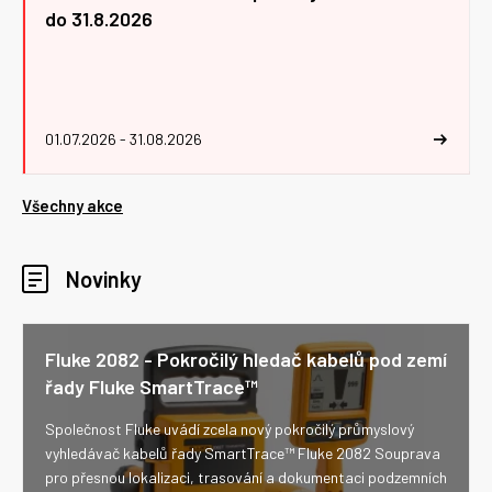
do 31.8.2026
01.07.2026 - 31.08.2026
Všechny akce
Novinky
Fluke 2082 - Pokročilý hledač kabelů pod zemí
řady Fluke SmartTrace™
Společnost Fluke uvádí zcela nový pokročilý průmyslový
vyhledávač kabelů řady SmartTrace™ Fluke 2082 Souprava
pro přesnou lokalizaci, trasování a dokumentaci podzemních