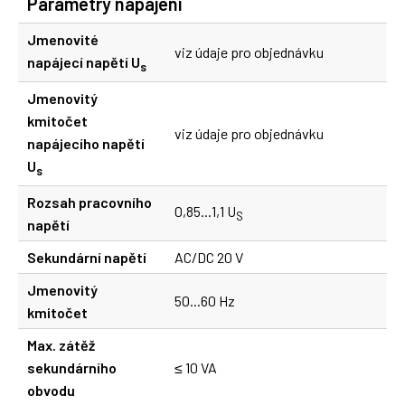
Parametry napájení
Jmenovité
viz údaje pro objednávku
napájecí napětí U
s
Jmenovitý
kmitočet
viz údaje pro objednávku
napájecího napětí
U
s
Rozsah pracovního
0,85...1,1 U
S
napětí
Sekundární napětí
AC/DC 20 V
Jmenovitý
50...60 Hz
kmitočet
Max. zátěž
sekundárního
≤ 10 VA
obvodu