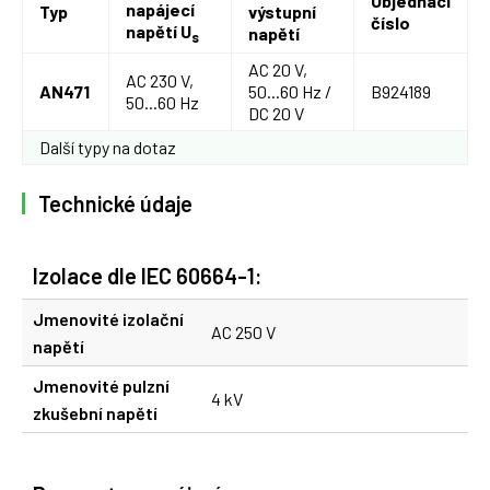
Objednací
napájecí
Typ
výstupní
číslo
napětí U
napětí
s
AC 20 V,
AC 230 V,
AN471
50...60 Hz /
B924189
50...60 Hz
DC 20 V
Další typy na dotaz
Technické údaje
Izolace dle IEC 60664-1:
Jmenovité izolační
AC 250 V
napětí
Jmenovité pulzní
4 kV
zkušební napětí