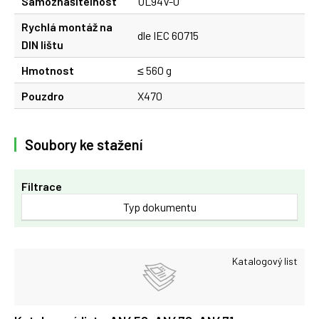
Samozhášitelnost
UL94V-0
Rychlá montáž na
dle IEC 60715
DIN lištu
Hmotnost
≤ 560 g
Pouzdro
X470
Soubory ke stažení
Filtrace
Typ dokumentu
Katalogový list