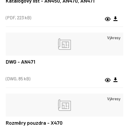
Katalogový list - AN450, AN470, AN471
(PDF, 223 kB)
Výkresy
DWG - AN471
(DWG, 85 kB)
Výkresy
Rozměry pouzdra - X470