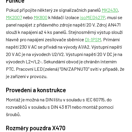
Funkce
Pokud připojíte některý ze signalizačních panelů
MK2430
,
MK2007
nebo
MK800
k hlídači izolace
isoMED427P
, musí se
panel napájet z přídavného zdroje napětí 20 V. Zdroj AN471
slouží k napájení až 4 ks panelů. Stejnosměrný výstup slouží
hlavně pro napájení zesilovače sběrnice
DI-1PSM
. Primární
napětí 230 V AC se přivádí na vývody A1/A2. Výstupní napětí
20 V AC je na vývodech U2/V2. Výstupní napětí 20 V DC je na
vývodech L2+/L2-. Sekundární obvod je chráněn interním
PTC. Pracovní LED (zelená) "ON/ZAPNUTO" svítí v případě, že
je zařízení v provozu.
Provedení a konstrukce
Montáž je možná na DIN lištu v souladu s IEC 60715, do
rozvaděčů v souladu s DIN 43 871 nebo montáž pomocí
šroubů.
Rozměry pouzdra X470