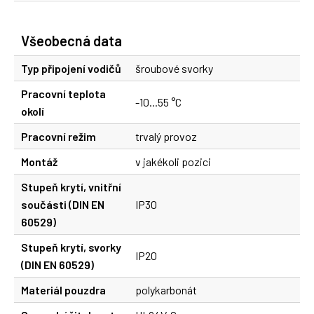
Všeobecná data
Typ připojení vodičů
šroubové svorky
Pracovní teplota
-10...55 °C
okolí
Pracovní režim
trvalý provoz
Montáž
v jakékoli pozici
Stupeň krytí, vnitřní
součásti (DIN EN
IP30
60529)
Stupeň krytí, svorky
IP20
(DIN EN 60529)
Materiál pouzdra
polykarbonát