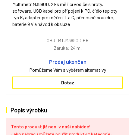
Multimetr M3890D, 2 ks měřicí vodiče s hroty,
software, USB kabel pro připojení k PC, čidlo teploty
typ K, adaptér pro měření L a C, přenosné pouzdro,
baterie 9 V a návod k obsluze
OBJ: MT.M3890D.PR
Záruka: 24 m.
Prodej ukončen
Pomůžeme Vám s výběrem alternativy
Dotaz
Popis výrobku
Tento produkt již není v naší nabídce!
Jako náhradu můžete použít produkty z kategorie: