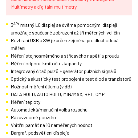
Multimetry a digitální multimetry
.
3/4
3
místný LC displej se dvěma pomocnými displeji
umožňuje současné zobrazení až tří měřených veličin
Rozhraní USB a SW je určen zejména pro dlouhodobá
měření
Měření stejnosměrného a střídavého napětí a proudu
Měření odporu, kmitočtu, kapacity
Integrovaný čítač pulzů + generátor pulzních signálů
Optický a akustický test propojení a test diod a tranzistorů
Možnost měření útlumu (v dB)
DATA HOLD, AUTO HOLD, MIN/MAX, REL, CMP
Měření teploty
Automatická/manuální volba rozsahu
Rázuvzdorné pouzdro
Vnitřní paměť na 10 naměřených hodnot
Bargraf, podsvětlení displeje