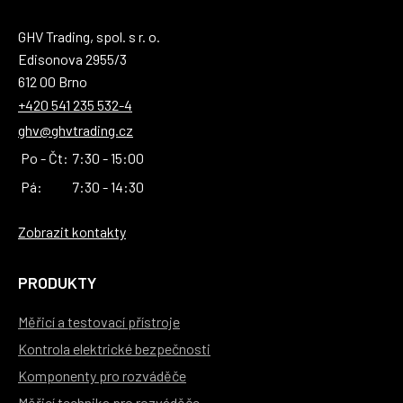
GHV Trading, spol. s r. o.
Edisonova 2955/3
612 00 Brno
+420 541 235 532-4
ghv@ghvtrading.cz
Po - Čt:
7:30 - 15:00
Pá:
7:30 - 14:30
Zobrazit kontakty
PRODUKTY
Měřicí a testovací přístroje
Kontrola elektrické bezpečnosti
Komponenty pro rozváděče
Měřicí technika pro rozváděče