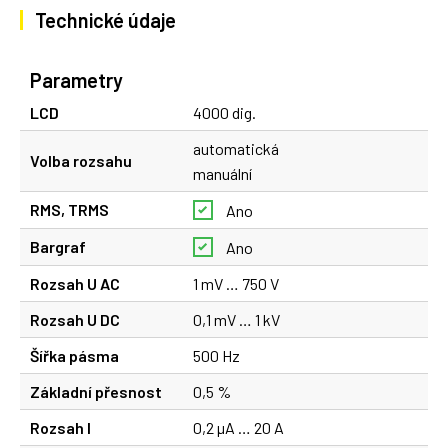
Technické údaje
Parametry
LCD
4000 dig.
automatická
Volba rozsahu
manuální
RMS, TRMS
Ano
Bargraf
Ano
Rozsah U AC
1 mV … 750 V
Rozsah U DC
0,1 mV … 1 kV
Šířka pásma
500 Hz
Základní přesnost
0,5 %
Rozsah I
0,2 µA … 20 A