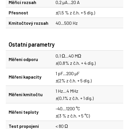
Měřicí rozsah
0,2 µA...20 A
Přesnost
±(1,5 % z č.h. + 5 dig.)
Kmitočtový rozsah
40...500 Hz
Ostatní parametry
0,1 Ω...40 MΩ
Měření odporu
±(0,8% z č.h. + 4 dig.)
1 pF...200 µF
Měření kapacity
±(2% z č.h. + 5 dig.)
1 Hz...4 MHz
Měření kmitočtu
±(0,1% z č.h. + 1 dig.)
-40...1200 °C
Měření teploty
±(3 % z č.h. + 5 °C)
Test propojení
< 80 Ω