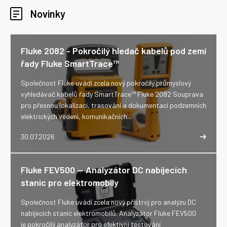
Novinky
Fluke 2082 - Pokročilý hledač kabelů pod zemí
řady Fluke SmartTrace™
Společnost Fluke uvádí zcela nový pokročilý průmyslový
vyhledávač kabelů řady SmartTrace™ Fluke 2082 Souprava
pro přesnou lokalizaci, trasování a dokumentaci podzemních
elektrických vedení, komunikačních...
30.07.2026
Fluke FEV500 -- Analyzátor DC nabíjecích
stanic pro elektromobily
Společnost Fluke uvádí zcela nový přístroj pro analýzu DC
nabíjecích stanic elektromobilů. Analyzátor Fluke FEV500
je pokročilý analyzátor pro efektivní testování