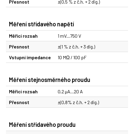
Přesnost
±(0,5 % z č.h. + 2 dig.)
Měření střídavého napětí
Měřicí rozsah
1 mV...750 V
Přesnost
±(1 % z č.h. + 3 dig.)
Vstupní impedance
10 MΩ / 100 pF
Měření stejnosměrného proudu
Měřicí rozsah
0,2 µA...20 A
Přesnost
±(0,8% z č.h. + 2 dig.)
Měření střídavého proudu