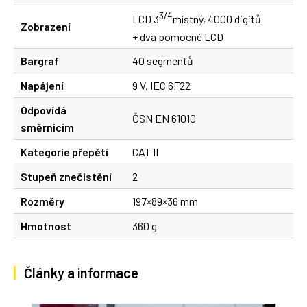
3/4
LCD 3
místný, 4000 digitů
Zobrazení
+ dva pomocné LCD
Bargraf
40 segmentů
Napájení
9 V, IEC 6F22
Odpovídá
ČSN EN 61010
směrnicím
Kategorie přepětí
CAT II
Stupeň znečistění
2
Rozměry
197×89×36 mm
Hmotnost
360 g
Články a informace