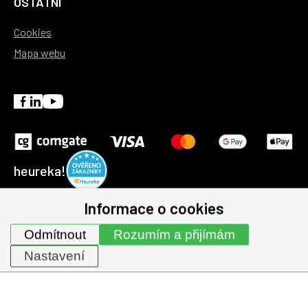
OSTATNÍ
Cookies
Mapa webu
heureka!
Informace o cookies
© 1991-2026 | GHV Trading, spol. s r.o. všechna práva
Odmítnout
Rozumím a přijímám
vyhrazena.
Nastavení