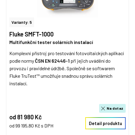
Varianty: 5
Fluke SMFT-1000
Multifunkční tester solárních instalací
Komplexní přístroj pro testování fotovoltaických aplikací
podle normy
ČSN EN 62446-1
při jejich uvádění do
provozu i pravidelné údržbě. Společně se softwarem
Fluke TruTest™ umožňuje snadnou správu solárních
instalací.
Na dotaz
od 81 980 Kč
Detail produktu
od 99 195,80 Kč s DPH