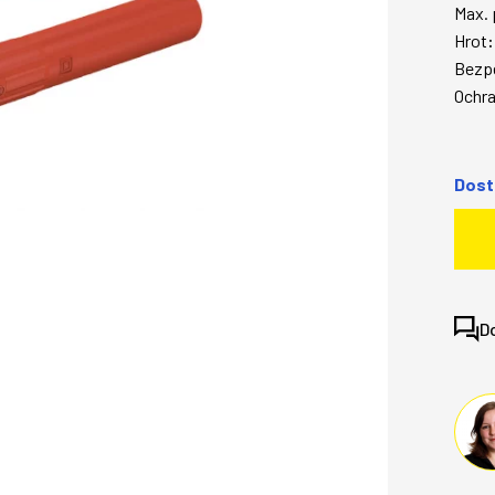
Max. 
Hrot
Bezp
Ochra
Dost
D