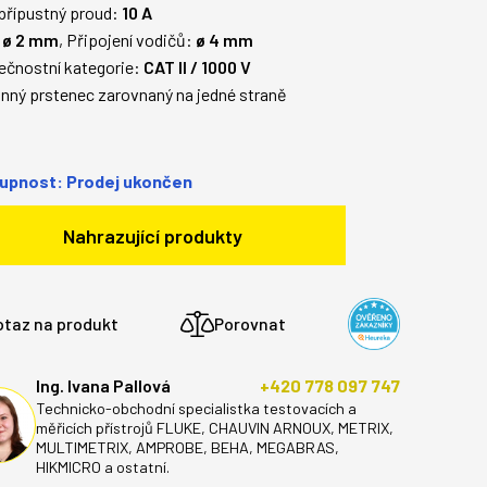
přípustný proud:
10 A
: ø 2 mm
, Připojení vodičů:
ø 4 mm
ečnostní kategorie:
CAT II / 1000 V
nný prstenec zarovnaný na jedné straně
upnost: Prodej ukončen
Nahrazující produkty
otaz na produkt
Porovnat
Ing. Ivana Pallová
+420 778 097 747
Technicko-obchodní specialistka testovacích a
měřicích přístrojů FLUKE, CHAUVIN ARNOUX, METRIX,
MULTIMETRIX, AMPROBE, BEHA, MEGABRAS,
HIKMICRO a ostatní.