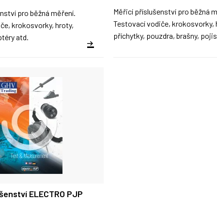
Měřicí příslušenství pro běžná m
enství pro běžná měření.
Testovací vodiče, krokosvorky, 
če, krokosvorky, hroty,
příchytky, pouzdra, brašny, pojis
ptéry atd.
lušenství ELECTRO PJP