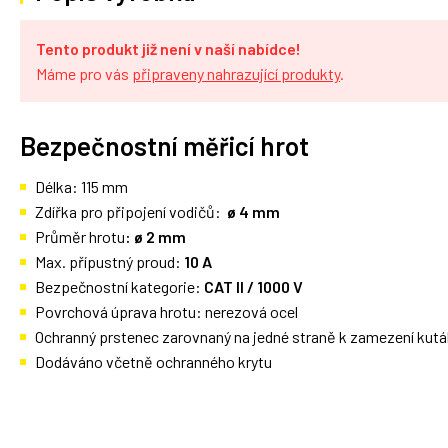
Tento produkt již není v naší nabídce!
Máme pro vás
připraveny nahrazující produkty
.
Bezpečnostní měřicí hrot
Délka: 115 mm
Zdířka pro připojení vodičů:
ø 4 mm
Průměr hrotu
: ø 2 mm
Max. přípustný proud:
10 A
Bezpečnostní kategorie:
CAT II / 1000 V
Povrchová úprava hrotu: nerezová ocel
Ochranný prstenec zarovnaný na jedné straně k zamezení kutá
Dodáváno včetně ochranného krytu