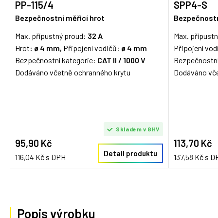
PP-115/4
SPP4-S
Bezpečnostní měřicí hrot
Bezpečnostn
Max. přípustný proud:
32 A
Max. přípust
Hrot
: ø 4 mm,
Připojení vodičů:
ø 4 mm
Připojení vod
Bezpečnostní kategorie:
CAT II / 1000 V
Bezpečnostní
Dodáváno včetně ochranného krytu
Dodáváno vče
Skladem v GHV
95,90 Kč
113,70 Kč
Detail produktu
116,04 Kč s DPH
137,58 Kč s D
Popis výrobku