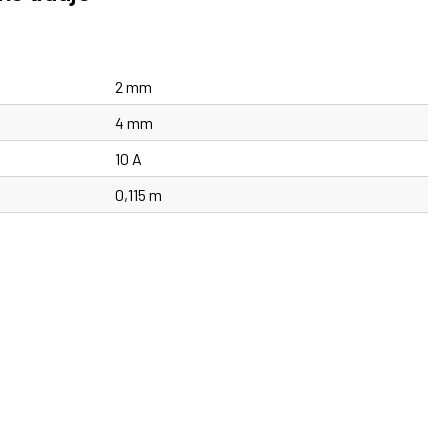
2 mm
4 mm
10 A
0,115 m