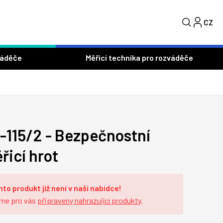
CZ
S
váděče
Měřicí technika pro rozváděče
-115/2 - Bezpečnostní
řicí hrot
nto produkt již není v naší nabídce!
me pro vás
připraveny nahrazující produkty
.