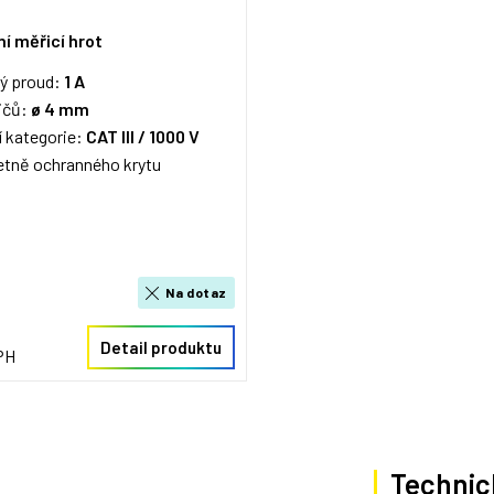
í měřicí hrot
ný proud:
1 A
ičů:
ø 4 mm
 kategorie:
CAT III / 1000 V
tně ochranného krytu
Na dotaz
Detail produktu
PH
Technic