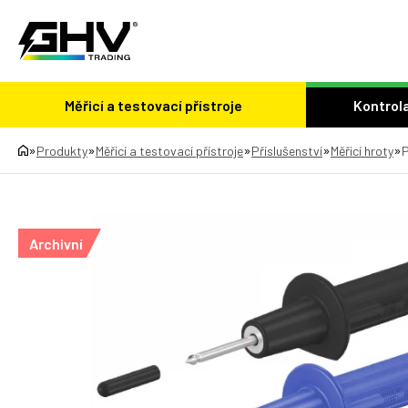
Měřicí a testovací přístroje
Kontrola
»
»
»
»
»
Produkty
Měřicí a testovací přístroje
Příslušenství
Měřicí hroty
P
Archivní