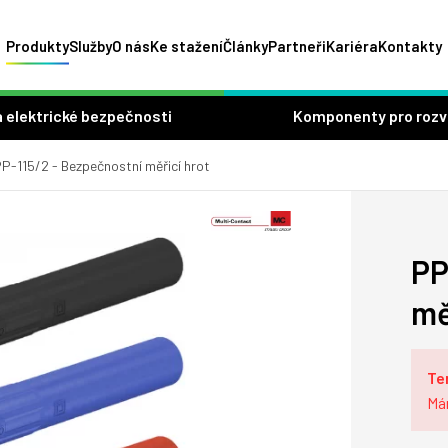
Produkty
Služby
O nás
Ke stažení
Články
Partneři
Kariéra
Kontakty
 elektrické bezpečnosti
Komponenty pro roz
P-115/2 - Bezpečnostní měřicí hrot
PP
mě
Te
Má