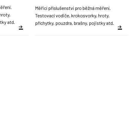
ěření.
Měřicí příslušenství pro běžná měření.
hroty,
Testovací vodiče, krokosvorky, hroty,
tky atd.
příchytky, pouzdra, brašny, pojistky atd.