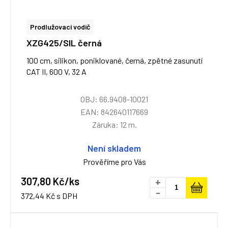
Prodlužovací vodič
XZG425/SIL černá
100 cm, silikon, poniklované, černá, zpětné zasunutí
CAT II, 600 V, 32 A
OBJ: 66.9408-10021
EAN: 842640117669
Záruka: 12 m.
Není skladem
Prověříme pro Vás
307,80 Kč/ks
+
-
372,44 Kč s DPH