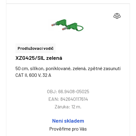
Prodlužovací vodič
XZG425/SIL zelená
50 cm, silikon, poniklované, zelená, zpětné zasunutí
CAT II, 600 V, 32 A
OBJ: 66.9408-05025
EAN: 842640117614
Záruka: 12 m.
Není skladem
Prověříme pro Vás