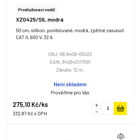
Prodlužovací vodič
XZG425/SIL modrá
50 cm, silikon, poniklované, modrá, zpětné zasunutí
CAT II, 600 V, 32 A
OBJ: 66.9408-05023
EAN: 842640117591
Záruka: 12 m.
Není skladem
Prověříme pro Vás
275,10 Kč/ks
+
-
332,87 Kč s DPH