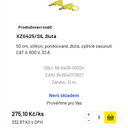
Prodlužovací vodič
XZG425/SIL žlutá
50 cm, silikon, poniklované, žlutá, zpětné zasunutí
CAT II, 600 V, 32 A
OBJ: 66.9408-05024
EAN: 842640117607
Záruka: 12 m.
Není skladem
Prověříme pro Vás
275,10 Kč/ks
+
-
332,87 Kč s DPH