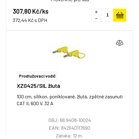
307,80 Kč/ks
+
-
372,44 Kč s DPH
Prodlužovací vodič
XZG425/SIL žlutá
100 cm, silikon, poniklované, žlutá, zpětné zasunutí
CAT II, 600 V, 32 A
OBJ: 66.9408-10024
EAN: 842640117690
Záruka: 12 m.