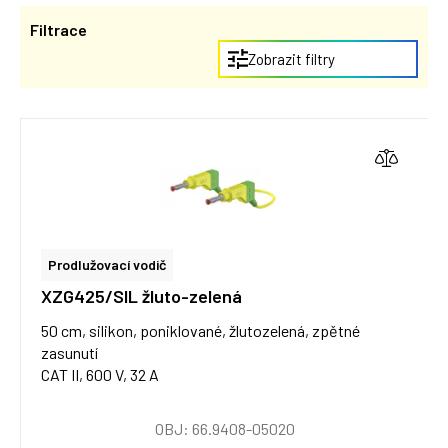
Filtrace
Zobrazit filtry
Prodlužovací vodič
XZG425/SIL žluto-zelená
50 cm, silikon, poniklované, žlutozelená, zpětné
zasunutí
CAT II, 600 V, 32 A
OBJ: 66.9408-05020