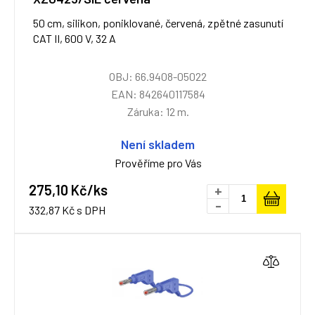
50 cm, silikon, poniklované, červená, zpětné zasunutí
CAT II, 600 V, 32 A
OBJ: 66.9408-05022
EAN: 842640117584
Záruka: 12 m.
Není skladem
Prověříme pro Vás
275,10 Kč/ks
+
-
332,87 Kč s DPH