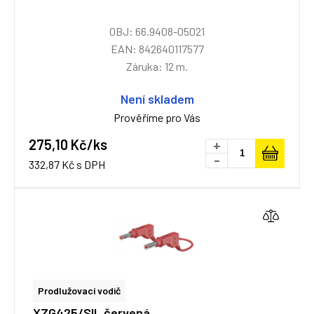
OBJ: 66.9408-05021
EAN: 842640117577
Záruka: 12 m.
Není skladem
Prověříme pro Vás
275,10 Kč/ks
+
-
332,87 Kč s DPH
Prodlužovací vodič
XZG425/SIL červená