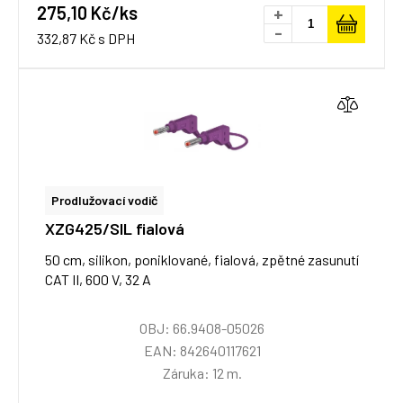
275,10 Kč/ks
+
-
332,87 Kč s DPH
Prodlužovací vodič
XZG425/SIL fialová
50 cm, silikon, poniklované, fialová, zpětné zasunutí
CAT II, 600 V, 32 A
OBJ: 66.9408-05026
EAN: 842640117621
Záruka: 12 m.