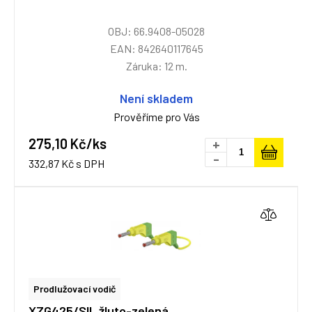
OBJ: 66.9408-05028
EAN: 842640117645
Záruka: 12 m.
Není skladem
Prověříme pro Vás
275,10 Kč/ks
+
-
332,87 Kč s DPH
Prodlužovací vodič
XZG425/SIL žluto-zelená