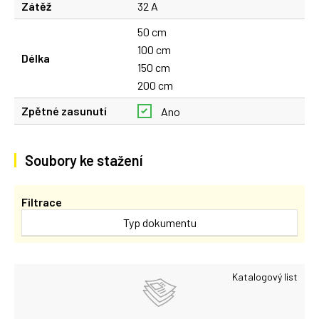
Zátěž
32 A
50 cm
100 cm
Délka
150 cm
200 cm
Zpětné zasunutí
Ano
Soubory ke stažení
Filtrace
Typ dokumentu
Katalogový list