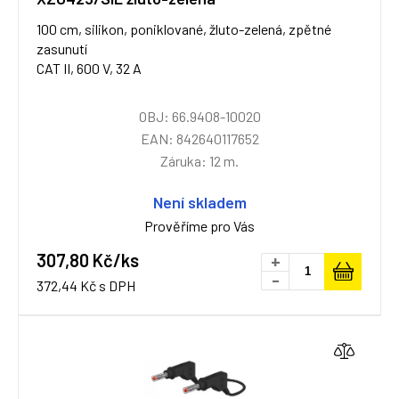
100 cm, silikon, poniklované, žluto-zelená, zpětné
zasunutí
CAT II, 600 V, 32 A
OBJ: 66.9408-10020
EAN: 842640117652
Záruka: 12 m.
Není skladem
Prověříme pro Vás
307,80 Kč/ks
+
-
372,44 Kč s DPH