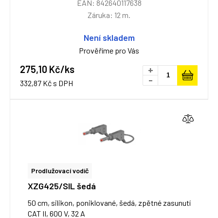
EAN: 842640117638
Záruka: 12 m.
Není skladem
Prověříme pro Vás
275,10 Kč/ks
+
-
332,87 Kč s DPH
Prodlužovací vodič
XZG425/SIL šedá
50 cm, silikon, poniklované, šedá, zpětné zasunutí
CAT II, 600 V, 32 A