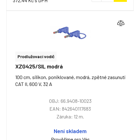
372,44 Kč s DPH
Prodlužovací vodič
XZG425/SIL modrá
100 cm, silikon, poniklované, modrá, zpětné zasunutí
CAT II, 600 V, 32 A
OBJ: 66.9408-10023
EAN: 842640117683
Záruka: 12 m.
Není skladem
Prověříme pro Vás