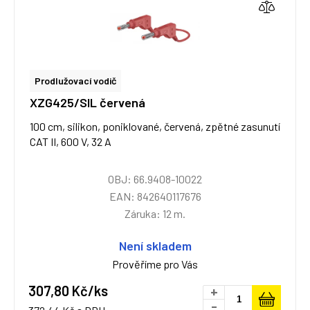
Prodlužovací vodič
XZG425/SIL červená
100 cm, silikon, poniklované, červená, zpětné zasunutí
CAT II, 600 V, 32 A
OBJ: 66.9408-10022
EAN: 842640117676
Záruka: 12 m.
Není skladem
Prověříme pro Vás
307,80 Kč/ks
+
-