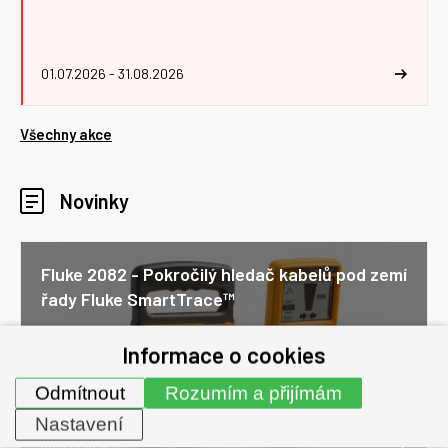
01.07.2026 - 31.08.2026
Všechny akce
Novinky
Fluke 2082 - Pokročilý hledač kabelů pod zemí
řady Fluke SmartTrace™
Společnost Fluke uvádí zcela nový pokročilý průmyslový
Informace o cookies
vyhledávač kabelů řady SmartTrace™ Fluke 2082 Souprava
pro přesnou lokalizaci, trasování a dokumentaci podzemních
Odmítnout
Rozumím a přijímám
elektrických vedení, komunikačních...
Nastavení
30.07.2026