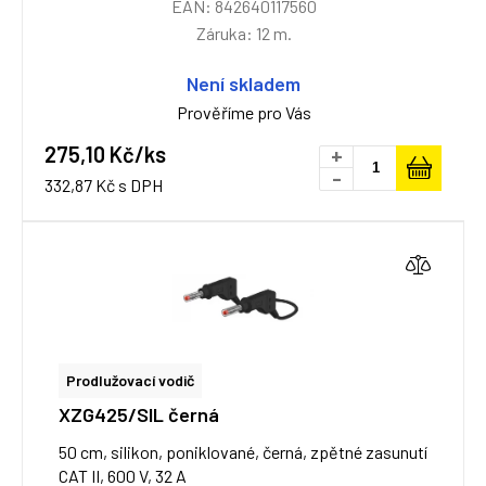
EAN: 842640117560
Záruka: 12 m.
Není skladem
Prověříme pro Vás
275,10 Kč/ks
+
-
332,87 Kč s DPH
Prodlužovací vodič
XZG425/SIL černá
50 cm, silikon, poniklované, černá, zpětné zasunutí
CAT II, 600 V, 32 A