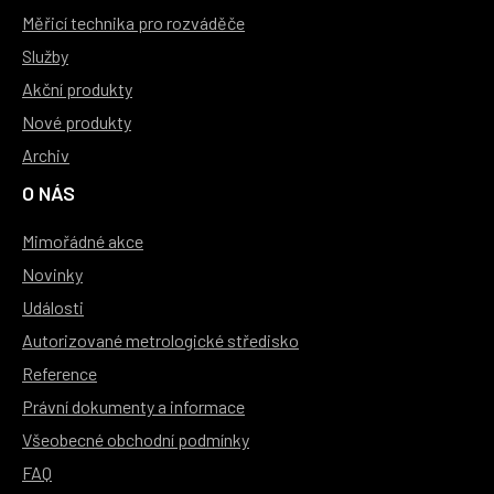
Měřicí technika pro rozváděče
Služby
Akční produkty
Nové produkty
Archiv
O NÁS
Mimořádné akce
Novinky
Události
Autorizované metrologické středisko
Reference
Právní dokumenty a informace
Všeobecné obchodní podmínky
FAQ