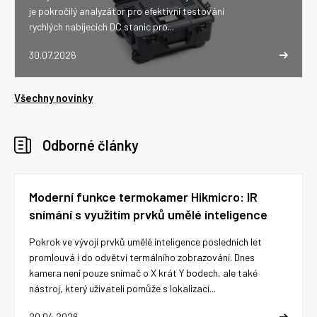
je pokročilý analyzátor pro efektivní testování
rychlých nabíjecích DC stanic pro...
30.07.2026
Všechny novinky
Odborné články
Moderní funkce termokamer Hikmicro: IR
snímání s využitím prvků umělé inteligence
Pokrok ve vývoji prvků umělé inteligence posledních let
promlouvá i do odvětví termálního zobrazování. Dnes
kamera není pouze snímač o X krát Y bodech, ale také
nástroj, který uživateli pomůže s lokalizací...
20.04.2026