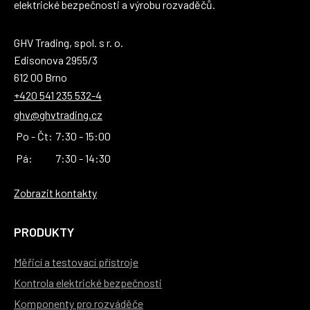
elektrické bezpečnosti a výrobu rozvaděčů.
GHV Trading, spol. s r. o.
Edisonova 2955/3
612 00 Brno
+420 541 235 532-4
ghv@ghvtrading.cz
Po - Čt:
7:30 - 15:00
Pá:
7:30 - 14:30
Zobrazit kontakty
PRODUKTY
Měřicí a testovací přístroje
Kontrola elektrické bezpečnosti
Komponenty pro rozváděče