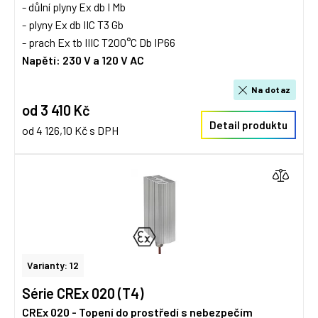
- důlní plyny Ex db I Mb
- plyny Ex db IIC T3 Gb
- prach Ex tb IIIC T200°C Db IP66
Napětí: 230 V a 120 V AC
Na dotaz
od 3 410 Kč
Detail produktu
od 4 126,10 Kč s DPH
Varianty: 12
Série CREx 020 (T4)
CREx 020 - Topení do prostředí s nebezpečím