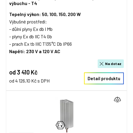
výbuchu - T4
Tepelný výkon: 50, 100, 150, 200 W
Výbušné prostředí:
- důlní plyny Ex db I Mb
- plyny Ex db IIC T4 Gb
- prach Ex tb IIIC T135°C Db IP66
Napětí: 230 V a 120 V AC
Na dotaz
od 3 410 Kč
Detail produktu
od 4 126,10 Kč s DPH