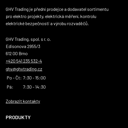
GHV Trading je přední prodejce a dodavatel sortimentu
pro elektro projekty, elektrická měření, kontrolu
elektrické bezpečnosti a výrobu rozvaděčů.
GHV Trading, spol. s r. o.
Edisonova 2955/3
612 00 Brno
+420 541 235 532-4
ghv@ghvtrading.cz
Po - Čt:
7:30 - 15:00
Pá:
7:30 - 14:30
Zobrazit kontakty
PRODUKTY