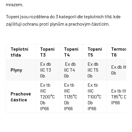
mrazem.
Topení jsou rozdělena do 3 kategorií dle teplotních tříd, kde
zajišťují ochranu proti plynům a prachovým částicím.
Teplotní
Topení
Topení
Topení
Termosta
třída
T3
T4
T5
T6
Ex db
Ex db
Ex db
Ex db IIC T
Plyny
IIC T3
IIC T4
IIC T5
Gb
Gb
Gb
Gb
Ex tb
Ex tb
Ex tb
IIIC
IIIC
IIIC
Ex tb IIIC
Prachové
T200°C
T135°C
T100°C
T85°C Db
částice
Db
Db
Db
IP66
IP66
IP66
IP66