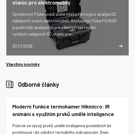
stanic pro elektromobily
Společnost Fluke uvádí zcela nový přístroj pro analýzu DC
nabíjecích stanic elektromobilů. Analyzátor Fluke FEV500
je pokročilý analyzátor pro efektivní testování
rychlých nabíjecích DC stanic pro...
30.07.2026
Všechny novinky
Odborné články
Moderní funkce termokamer Hikmicro: IR
snímání s využitím prvků umělé inteligence
Pokrok ve vývoji prvků umělé inteligence posledních let
promlouvá i do odvětví termálního zobrazování. Dnes