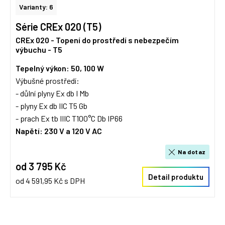
Varianty: 6
Série CREx 020 (T5)
CREx 020 - Topení do prostředí s nebezpečím
výbuchu - T5
Tepelný výkon: 50, 100 W
Výbušné prostředí:
- důlní plyny Ex db I Mb
- plyny Ex db IIC T5 Gb
- prach Ex tb IIIC T100°C Db IP66
Napětí: 230 V a 120 V AC
Na dotaz
od 3 795 Kč
Detail produktu
od 4 591,95 Kč s DPH