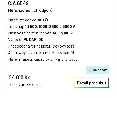
C.A 6549
Měřič izolačních odporů
Měřič izolace do
10 TΩ
Test. napětí
500, 1000, 2500 a 5000 V
Nastavitelné test. napětí
40 - 5100 V
Výpočet
PI, DAR, DD
Přepočet na ref. teplotu, krokový test
Alarmy, vyhlazení, komunikace, paměť
Měření napětí, kapacity, unikající proudy
Na dotaz
114 010 Kč
Detail produktu
137 952,10 Kč s DPH