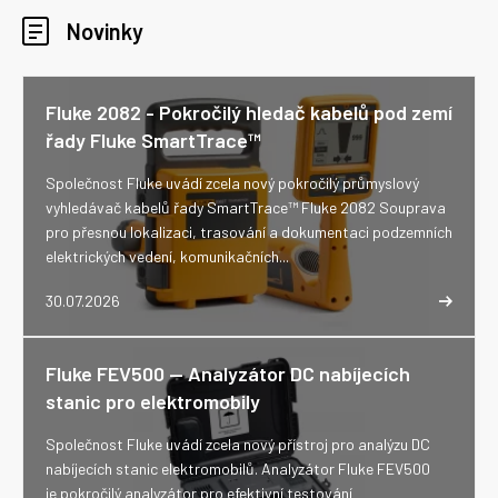
Novinky
Fluke 2082 - Pokročilý hledač kabelů pod zemí
řady Fluke SmartTrace™
Společnost Fluke uvádí zcela nový pokročilý průmyslový
vyhledávač kabelů řady SmartTrace™ Fluke 2082 Souprava
pro přesnou lokalizaci, trasování a dokumentaci podzemních
elektrických vedení, komunikačních...
30.07.2026
Fluke FEV500 -- Analyzátor DC nabíjecích
stanic pro elektromobily
Společnost Fluke uvádí zcela nový přístroj pro analýzu DC
nabíjecích stanic elektromobilů. Analyzátor Fluke FEV500
je pokročilý analyzátor pro efektivní testování