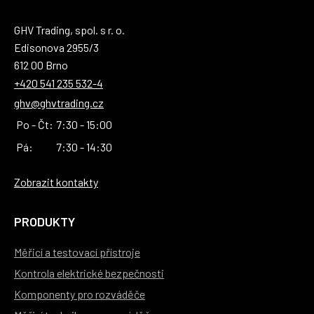
GHV Trading, spol. s r. o.
Edisonova 2955/3
612 00 Brno
+420 541 235 532-4
ghv@ghvtrading.cz
Po - Čt:
7:30 - 15:00
Pá:
7:30 - 14:30
Zobrazit kontakty
PRODUKTY
Měřicí a testovací přístroje
Kontrola elektrické bezpečnosti
Komponenty pro rozváděče