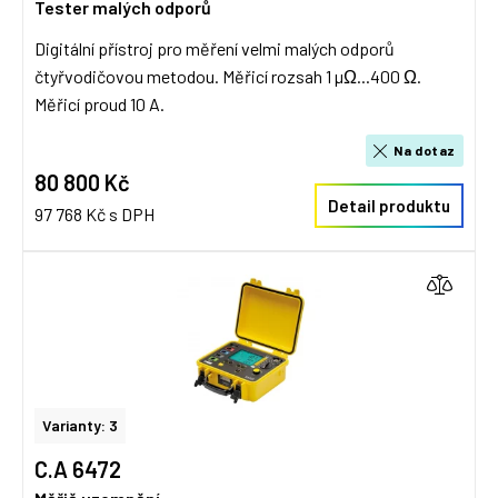
Tester malých odporů
Digitální přístroj pro měření velmi malých odporů
čtyřvodičovou metodou. Měřicí rozsah 1 µΩ...400 Ω.
Měřicí proud 10 A.
Na dotaz
80 800 Kč
Detail produktu
97 768 Kč s DPH
Varianty: 3
C.A 6472