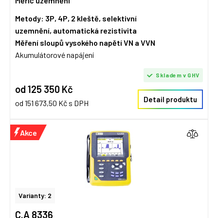
Měřič uzemnění
Metody: 3P, 4P, 2 kleště, selektivní
uzemnění,
automatická rezistivita
Měření sloupů vysokého napětí VN a VVN
Akumulátorové napájení
Skladem v GHV
od 125 350 Kč
Detail produktu
od 151 673,50 Kč s DPH
Akce
Varianty: 2
C.A 8336