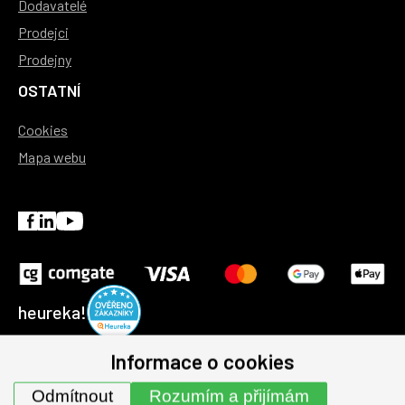
Dodavatelé
Prodejci
Prodejny
OSTATNÍ
Cookies
Mapa webu
heureka!
Informace o cookies
© 1991-2026 | GHV Trading, spol. s r.o. všechna práva
Odmítnout
Rozumím a přijímám