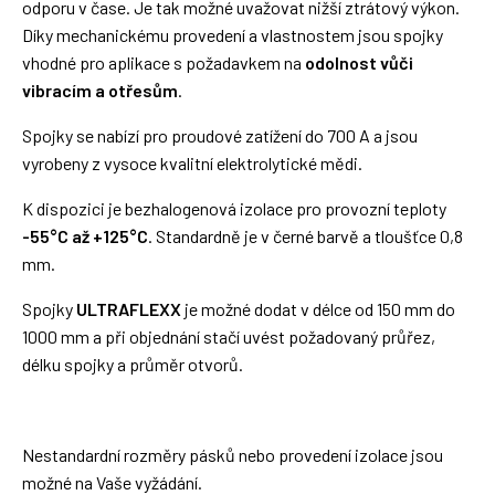
odporu v čase. Je tak možné uvažovat nižší ztrátový výkon.
Díky mechanickému provedení a vlastnostem jsou spojky
vhodné pro aplikace s požadavkem na
odolnost vůči
vibracím a otřesům
.
Spojky se nabízí pro proudové zatížení do 700 A a jsou
vyrobeny z vysoce kvalitní elektrolytické mědi.
K dispozici je bezhalogenová izolace pro provozní teploty
-55°C až +125°C
. Standardně je v černé barvě a tloušťce 0,8
mm.
Spojky
ULTRAFLEXX
je možné dodat v délce od 150 mm do
1000 mm a při objednání stačí uvést požadovaný průřez,
délku spojky a průměr otvorů.
Nestandardní rozměry pásků nebo provedení izolace jsou
možné na Vaše vyžádání.