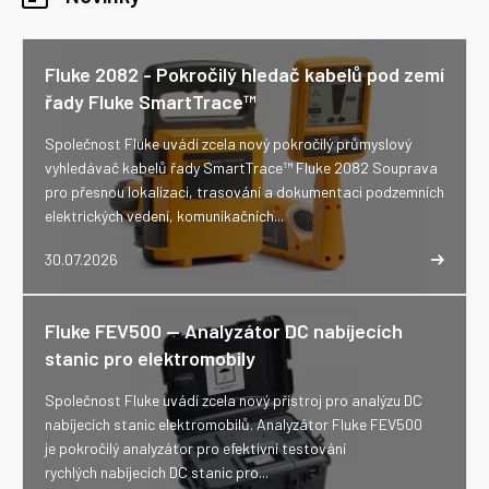
Fluke 2082 - Pokročilý hledač kabelů pod zemí
řady Fluke SmartTrace™
Společnost Fluke uvádí zcela nový pokročilý průmyslový
vyhledávač kabelů řady SmartTrace™ Fluke 2082 Souprava
pro přesnou lokalizaci, trasování a dokumentaci podzemních
elektrických vedení, komunikačních...
30.07.2026
Fluke FEV500 -- Analyzátor DC nabíjecích
stanic pro elektromobily
Společnost Fluke uvádí zcela nový přístroj pro analýzu DC
nabíjecích stanic elektromobilů. Analyzátor Fluke FEV500
je pokročilý analyzátor pro efektivní testování
rychlých nabíjecích DC stanic pro...