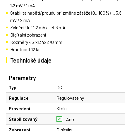
1,2 mV / 1 mA
Stabilita napětí/proudu pri změne zátěže (0...100%) ... 3,6
mV / 2 mA
Zvlnění Uef 1,2 mV a Ief 3 mA
Digitální zobrazení
Rozměry 451x134x270 mm
Hmotnost 12 kg
Technické údaje
Parametry
Typ
DC
Regulace
Regulovatelný
Provedení
Stolní
Stabilizovaný
Ano
Zobrazení
Digitální