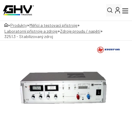
»
»
»
Produkty
Měřicí a testovací přístroje
»
»
Laboratorní přístroje a zdroje
Zdroje proudu / napětí
3251.3 - Stabilizovaný zdroj