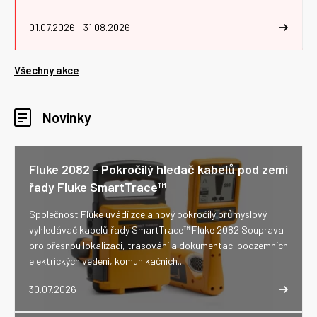
01.07.2026 - 31.08.2026
Všechny akce
Novinky
Fluke 2082 - Pokročilý hledač kabelů pod zemí
řady Fluke SmartTrace™
Společnost Fluke uvádí zcela nový pokročilý průmyslový
vyhledávač kabelů řady SmartTrace™ Fluke 2082 Souprava
pro přesnou lokalizaci, trasování a dokumentaci podzemních
elektrických vedení, komunikačních...
30.07.2026