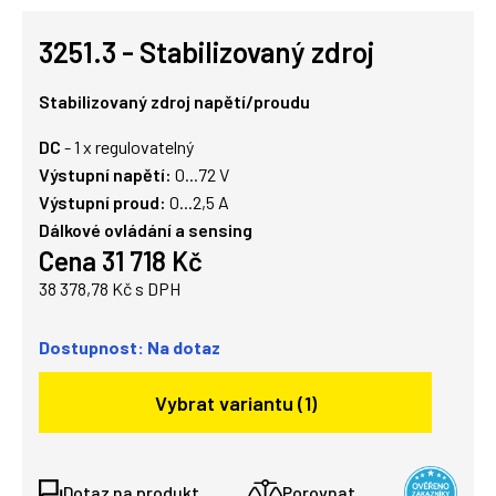
3251.3 - Stabilizovaný zdroj
Stabilizovaný zdroj napětí/proudu
DC
- 1 x regulovatelný
Výstupní napětí:
0...72 V
Výstupní proud:
0...2,5 A
Dálkové ovládání a sensing
Cena 31 718 Kč
38 378,78 Kč s DPH
Dostupnost: Na dotaz
Vybrat variantu (1)
Dotaz na produkt
Porovnat