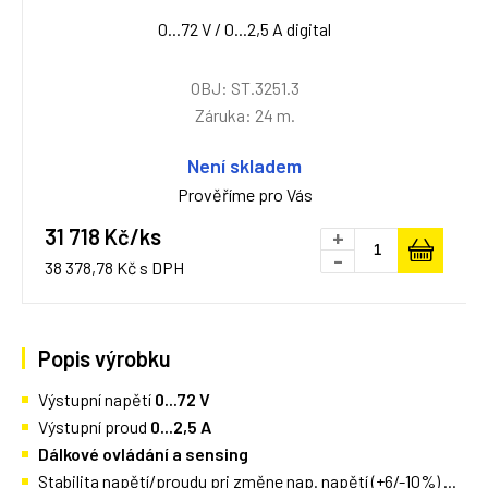
0...72 V / 0...2,5 A digital
OBJ: ST.3251.3
Záruka: 24 m.
Není skladem
Prověříme pro Vás
31 718 Kč/ks
+
-
38 378,78 Kč s DPH
Popis výrobku
Výstupní napětí
0...72 V
Výstupní proud
0
...2,5 A
Dálkové ovládání a sensing
Stabilita napětí/proudu pri změne nap. napětí (+6/-10%) ...