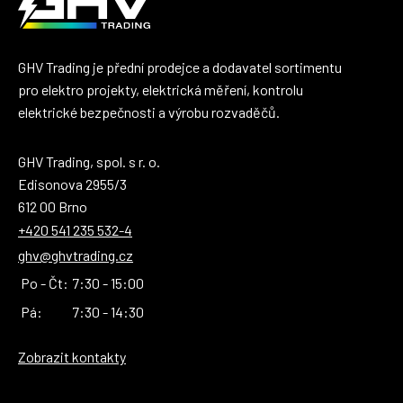
GHV Trading je přední prodejce a dodavatel sortimentu
pro elektro projekty, elektrická měření, kontrolu
elektrické bezpečnosti a výrobu rozvaděčů.
GHV Trading, spol. s r. o.
Edisonova 2955/3
612 00 Brno
+420 541 235 532-4
ghv@ghvtrading.cz
Po - Čt:
7:30 - 15:00
Pá:
7:30 - 14:30
Zobrazit kontakty