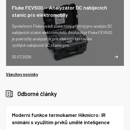
Fluke FEV500 -- Analyzátor DC nabíjecích
stanic pro elektromobily
Společnost Fluke uvádí zcela nový přístroj pro analýzu DC
nabíjecích stanic elektromobilů. Analyzátor Fluke FEV500
je pokročilý analyzátor pro efektivní testování
rychlých nabíjecích DC stanic pro...
30.07.2026
Všechny novinky
Odborné články
Moderní funkce termokamer Hikmicro: IR
snímání s využitím prvků umělé inteligence