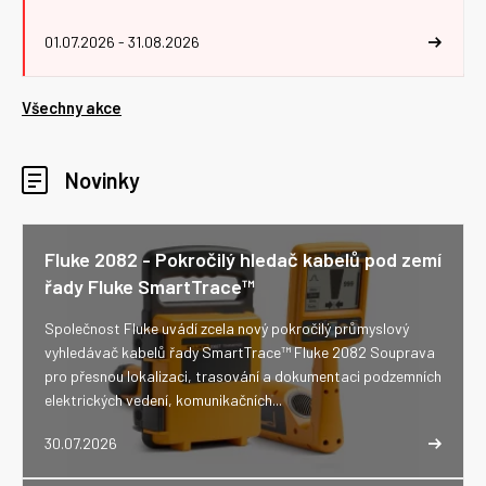
01.07.2026 - 31.08.2026
Všechny akce
Novinky
Fluke 2082 - Pokročilý hledač kabelů pod zemí
řady Fluke SmartTrace™
Společnost Fluke uvádí zcela nový pokročilý průmyslový
vyhledávač kabelů řady SmartTrace™ Fluke 2082 Souprava
pro přesnou lokalizaci, trasování a dokumentaci podzemních
elektrických vedení, komunikačních...
30.07.2026