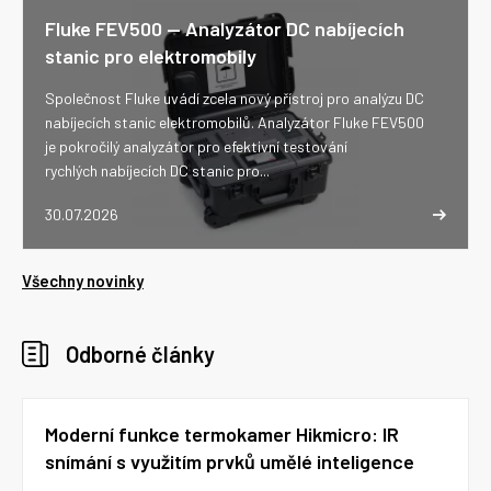
Fluke FEV500 -- Analyzátor DC nabíjecích
stanic pro elektromobily
Společnost Fluke uvádí zcela nový přístroj pro analýzu DC
nabíjecích stanic elektromobilů. Analyzátor Fluke FEV500
je pokročilý analyzátor pro efektivní testování
rychlých nabíjecích DC stanic pro...
30.07.2026
Všechny novinky
Odborné články
Moderní funkce termokamer Hikmicro: IR
snímání s využitím prvků umělé inteligence