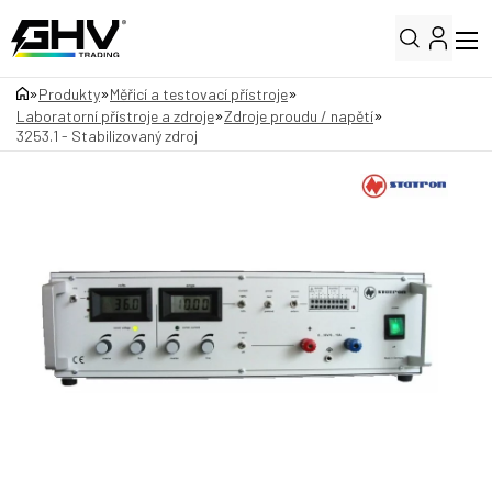
»
»
»
Produkty
Měřicí a testovací přístroje
»
»
Laboratorní přístroje a zdroje
Zdroje proudu / napětí
3253.1 - Stabilizovaný zdroj