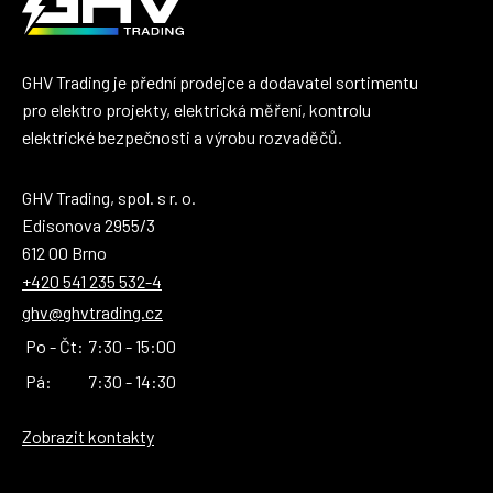
GHV Trading je přední prodejce a dodavatel sortimentu
pro elektro projekty, elektrická měření, kontrolu
elektrické bezpečnosti a výrobu rozvaděčů.
GHV Trading, spol. s r. o.
Edisonova 2955/3
612 00 Brno
+420 541 235 532-4
ghv@ghvtrading.cz
Po - Čt:
7:30 - 15:00
Pá:
7:30 - 14:30
Zobrazit kontakty