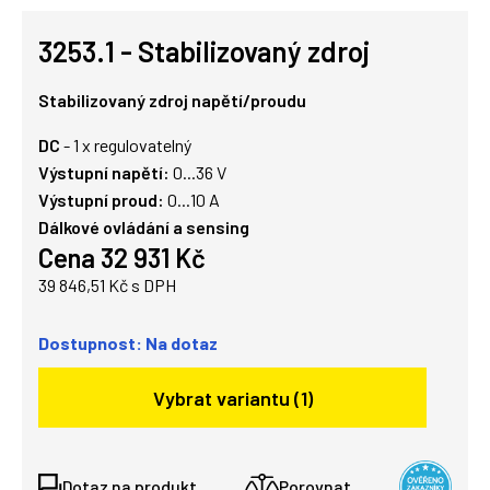
3253.1 - Stabilizovaný zdroj
Stabilizovaný zdroj napětí/proudu
DC
- 1 x regulovatelný
Výstupní napětí:
0...36 V
Výstupní proud:
0...10 A
Dálkové ovládání a sensing
Cena 32 931 Kč
39 846,51 Kč s DPH
Dostupnost: Na dotaz
Vybrat variantu (1)
Dotaz na produkt
Porovnat