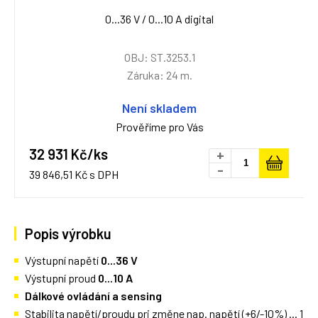
0...36 V / 0...10 A digital
OBJ: ST.3253.1
Záruka: 24 m.
Není skladem
Prověříme pro Vás
32 931 Kč/ks
+
-
39 846,51 Kč s DPH
Popis výrobku
Výstupní napětí
0...36 V
Výstupní proud
0
...10 A
Dálkové ovládání a sensing
Stabilita napětí/proudu pri změne nap. napětí (+6/-10%) ... 1