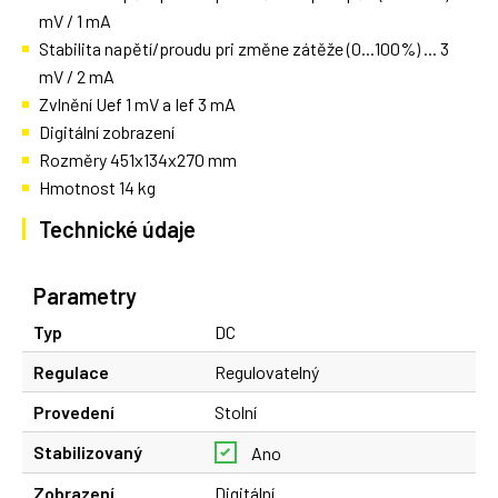
mV / 1 mA
Stabilita napětí/proudu pri změne zátěže (0...100%) ... 3
mV / 2 mA
Zvlnění Uef 1 mV a Ief 3 mA
Digitální zobrazení
Rozměry 451x134x270 mm
Hmotnost 14 kg
Technické údaje
Parametry
Typ
DC
Regulace
Regulovatelný
Provedení
Stolní
Stabilizovaný
Ano
Zobrazení
Digitální