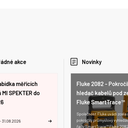
řádné akce
Novinky
abídka měřicích
Fluke 2082 - Pokroči
jů MI SPEKTER do
hledač kabelů pod z
26
Fluke SmartTrace™
Společnost Fluke uvádí zcela
pokročilý průmyslový vyhledá
- 31.08.2026
řady SmartTrace™ Fluke 208