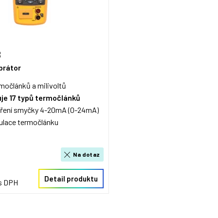
B
ibrátor
rmočlánků a milivoltů
uje 17 typů termočlánků
ření smyčky 4-20mA (0-24mA)
ulace termočlánku
Na dotaz
Detail produktu
 s DPH