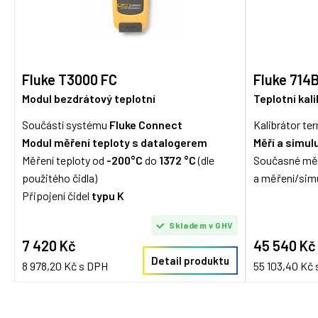
Fluke T3000 FC
Fluke 714
Modul bezdrátový teplotní
Teplotní kal
Součástí systému
Fluke Connect
Kalibrátor te
Modul měření teploty s datalogerem
Měří a simul
Měření teploty od
-200°C
do
1372 °C
(dle
Současné mě
použitého čidla)
a měření/sim
Připojení čidel
typu K
Skladem v GHV
7 420 Kč
45 540 Kč
Detail produktu
8 978,20 Kč s DPH
55 103,40 Kč