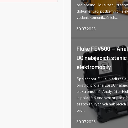
pro přesnou lokalizaci, trasov
dokumentaci podzemních elek
vedení, komunikačních...
30.07.2026
Fluke FEV500 -- Ana
DC nabíjecích stanic
elektromobily
Společnost Fluke uvádí zcela
přístroj pro analýzu DC nabíje
elektromobilů. Analyzátor Fl
je pokročilý analyzátor pro efe
testování rychlých nabíjecích 
pro...
30.07.2026