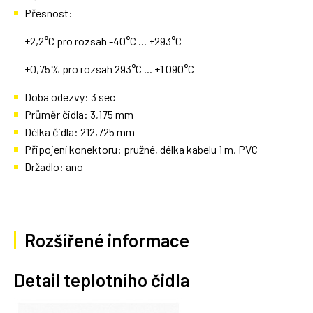
Přesnost:
±2,2°C pro rozsah -40°C ... +293°C
±0,75% pro rozsah 293°C ... +1 090°C
Doba odezvy: 3 sec
Průměr čidla: 3,175 mm
Délka čidla: 212,725 mm
Připojení konektoru: pružné, délka kabelu 1 m, PVC
Držadlo: ano
Rozšířené informace
Detail teplotního čidla