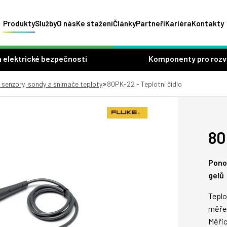
Produkty
Služby
O nás
Ke stažení
Články
Partneři
Kariéra
Kontakty
 elektrické bezpečnosti
Komponenty pro roz
»
, senzory, sondy a snímače teploty
80PK-22 - Teplotní čidlo
80
Ponor
gelů
Teplo
měřen
Měřic