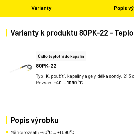
Varianty
Popis v
Varianty k produktu 80PK-22 - Teplotn
Čidlo teplotní do kapalin
80PK-22
Typ:
K
, použití: kapaliny a gely, délka sondy: 21,3
Rozsah:
-40 ... 1090 °C
Popis výrobku
Měřicí rozsah: -40°C ... +1 090°C