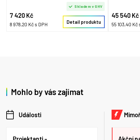
Skladem v GHV
7 420 Kč
45 540 Kč
Detail produktu
8 978,20 Kč s DPH
55 103,40 Kč
Mohlo by vás zajímat
Události
Mimo
Projektanti -
Akční n