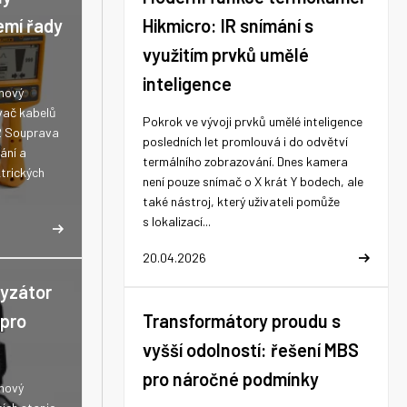
emí řady
Hikmicro: IR snímání s
využitím prvků umělé
inteligence
 nový
vač kabelů
Pokrok ve vývoji prvků umělé inteligence
2 Souprava
posledních let promlouvá i do odvětví
ání a
termálního zobrazování. Dnes kamera
trických
není pouze snímač o X krát Y bodech, ale
také nástroj, který uživateli pomůže
s lokalizací...
20.04.2026
lyzátor
 pro
Transformátory proudu s
vyšší odolností: řešení MBS
pro náročné podmínky
 nový