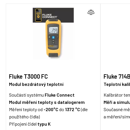
Fluke T3000 FC
Fluke 714
Modul bezdrátový teplotní
Teplotní kal
Součástí systému
Fluke Connect
Kalibrátor te
Modul měření teploty s datalogerem
Měří a simul
Měření teploty od
-200°C
do
1372 °C
(dle
Současné mě
použitého čidla)
a měření/sim
Připojení čidel
typu K