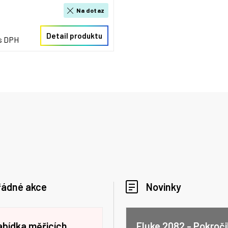
Na dotaz
Detail produktu
 s DPH
řádné akce
Novinky
abídka měřicích
Fluke 2082 - Pokroči