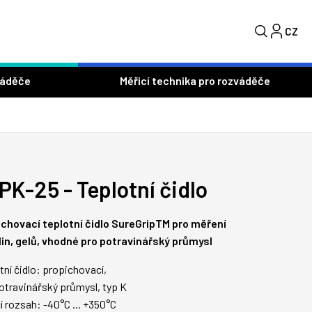
CZ
S
váděče
Měřicí technika pro rozváděče
PK-25 - Teplotní čidlo
ichovací teplotní čidlo SureGripTM pro měření
in, gelů, vhodné pro potravinářský průmysl
tní čidlo: propichovací,
otravinářský průmysl, typ K
í rozsah: -40°C ... +350°C