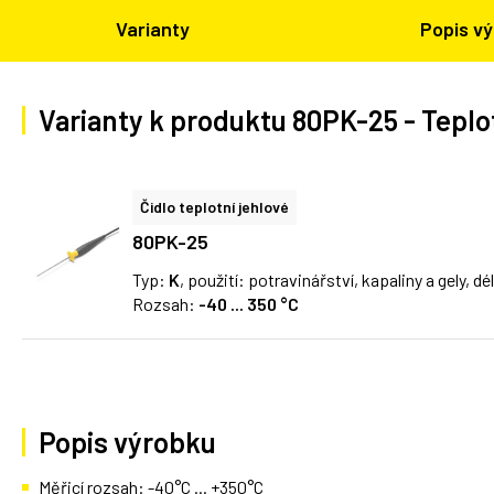
Varianty
Popis v
Varianty k produktu 80PK-25 - Teplotn
Čidlo teplotní jehlové
80PK-25
Typ:
K
, použití: potravinářství, kapaliny a gely, d
Rozsah:
-40 ... 350 °C
Popis výrobku
Měřicí rozsah: -40°C ... +350°C