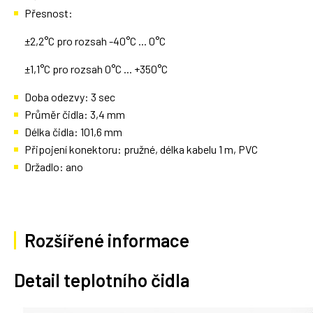
Přesnost:
±2,2°C pro rozsah -40°C ... 0°C
±1,1°C pro rozsah 0°C ... +350°C
Doba odezvy: 3 sec
Průměr čidla: 3,4 mm
Délka čidla: 101,6 mm
Připojení konektoru: pružné, délka kabelu 1 m, PVC
Držadlo: ano
Rozšířené informace
Detail teplotního čidla