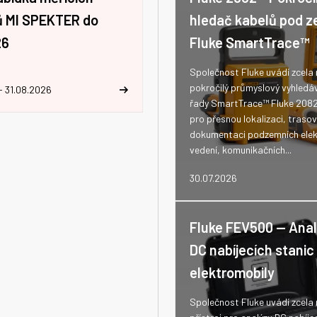
jů MI SPEKTER do
hledač kabelů pod z
26
Fluke SmartTrace™
Společnost Fluke uvádí zcela
pokročilý průmyslový vyhledá
- 31.08.2026
řady SmartTrace™ Fluke 208
pro přesnou lokalizaci, trasov
dokumentaci podzemních elek
vedení, komunikačních...
30.07.2026
Fluke FEV500 -- Ana
DC nabíjecích stanic
elektromobily
Společnost Fluke uvádí zcela