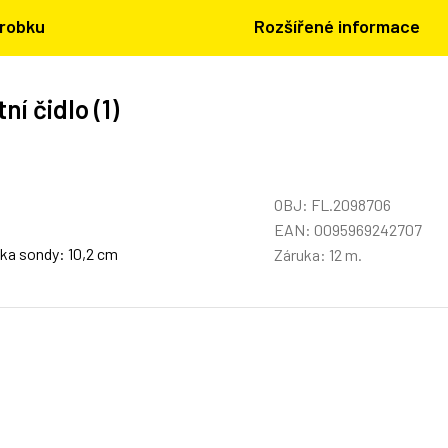
ýrobku
Rozšířené informace
í čidlo (1)
OBJ: FL.2098706
EAN: 0095969242707
élka sondy: 10,2 cm
Záruka: 12 m.