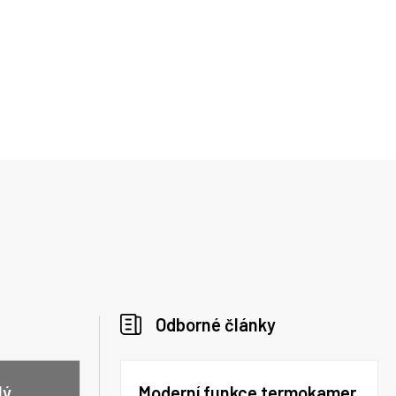
Odborné články
lý
Moderní funkce termokamer