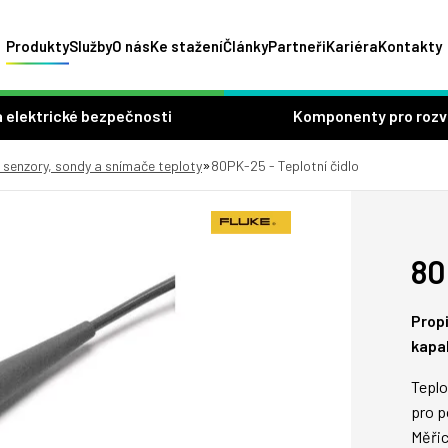
Produkty
Služby
O nás
Ke stažení
Články
Partneři
Kariéra
Kontakty
 elektrické bezpečnosti
Komponenty pro roz
»
, senzory, sondy a snímače teploty
80PK-25 - Teplotní čidlo
80
Prop
kapal
Teplo
pro p
Měřic