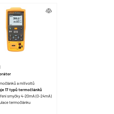
B
ibrátor
rmočlánků a milivoltů
uje 17 typů termočlánků
ření smyčky 4-20mA (0-24mA)
ulace termočlánku