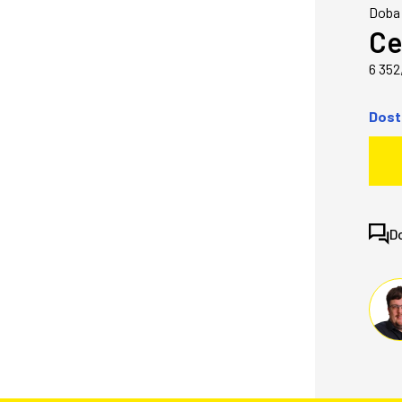
Doba 
Ce
6 352
Dost
D