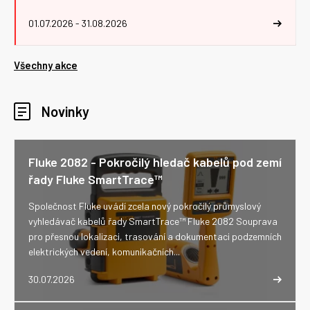
01.07.2026 - 31.08.2026
Všechny akce
Novinky
Fluke 2082 - Pokročilý hledač kabelů pod zemí
řady Fluke SmartTrace™
Společnost Fluke uvádí zcela nový pokročilý průmyslový
vyhledávač kabelů řady SmartTrace™ Fluke 2082 Souprava
pro přesnou lokalizaci, trasování a dokumentaci podzemních
elektrických vedení, komunikačních...
30.07.2026