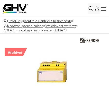
»
»
»
Produkty
Kontrola elektrické bezpečnosti
»
»
Vyhledávání poruch izolace
Vyhledávací systémy
AGE470 - Vazebný člen pro systém EDS470
Archivní