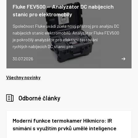
Fluke FEV500 -- Analyzátor DC nabíjecích
stanic pro elektromobily
Společnost Fluke uvádí zcela nový přístroj pro analýzu DC
nabíjecích stanic elektromobilů. Analyzátor Fluke FEV500
je pokročilý analyzátor pro efektivní testování
rychlých nabíjecích DC stanic pro...
30.07.2026
Všechny novinky
Odborné články
Moderní funkce termokamer Hikmicro: IR
snímání s využitím prvků umělé inteligence