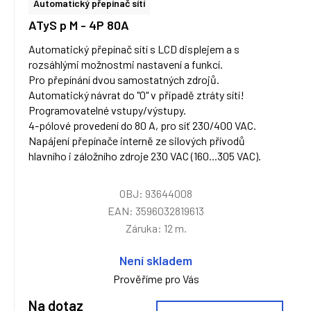
Automatický přepínač sítí
ATyS p M - 4P 80A
Automatický přepínač sítí s LCD displejem a s
rozsáhlými možnostmi nastavení a funkcí.
Pro přepínání dvou samostatných zdrojů.
Automatický návrat do "0" v případě ztráty sítí!
Programovatelné vstupy/výstupy.
4-pólové provedení do 80 A, pro síť 230/400 VAC.
Napájení přepínače interně ze silových přívodů
hlavního i záložního zdroje 230 VAC (160...305 VAC).
OBJ: 93644008
EAN: 3596032819613
Záruka: 12 m.
Není skladem
Prověříme pro Vás
Na dotaz