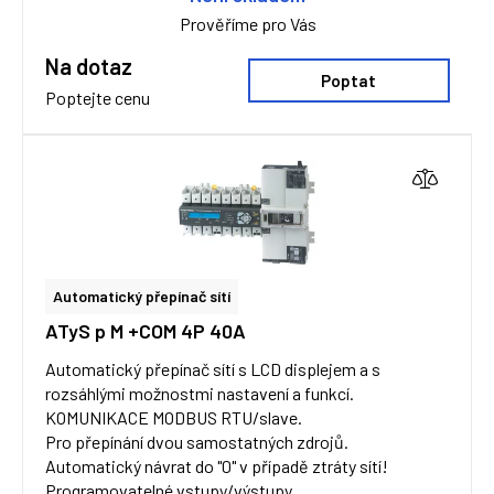
Prověříme pro Vás
Na dotaz
Poptat
Poptejte cenu
Automatický přepínač sítí
ATyS p M +COM 4P 40A
Automatický přepínač sítí s LCD displejem a s
rozsáhlými možnostmi nastavení a funkcí.
KOMUNIKACE MODBUS RTU/slave.
Pro přepínání dvou samostatných zdrojů.
Automatický návrat do "0" v případě ztráty sítí!
Programovatelné vstupy/výstupy.