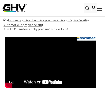
»
»
»
»
Produkty
Měřicí technika pro rozváděče
Přepínače sítí
»
Automatické přepínače sítí
ATyS p M - Automatický přepínač sítí do 160 A