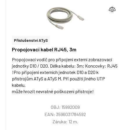
Příslušenství ATyS
Propojovací kabel RJ45, 3m
Propojovací vodič pro připojení externí zobrazovací
jednotky D10 / D20. Délka kabelu: 3m; Koncovky: RJ45
!Pro připojení externích jednotek D10 a D20 k
přístrojům ATyS a ATyS M. Při použití jiného UTP
kabelu,
může hrozit nevratné poškození přístroje!
OBJ: 15992009
EAN: 3596031784592
Záruka: 12 m.