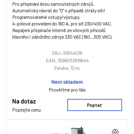
Pro přepínání dvou samostatných zdrojů.
Automatický návrat do "0" v případě ztráty sítí!
Programovatelné vstupy/výstupy.
4-pólové provedení do 160 A, pro síť 230/400 VAC.
Napájení přepínače interně ze silových přívodů
hlavního i záložního zdroje 230 VAC (160...305 VAC).
OBJ: 93644016
EAN: 3596032819644
Záruka: 12 m.
Není skladem
Prověříme pro Vás
Na dotaz
Poptat
Poptejte cenu