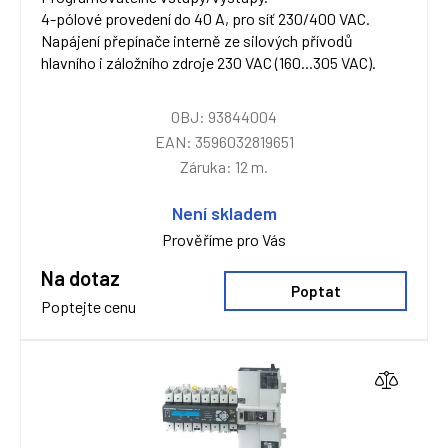
4-pólové provedení do 40 A, pro síť 230/400 VAC.
Napájení přepínače interně ze silových přívodů
hlavního i záložního zdroje 230 VAC (160...305 VAC).
OBJ: 93844004
EAN: 3596032819651
Záruka: 12 m.
Není skladem
Prověříme pro Vás
Na dotaz
Poptat
Poptejte cenu