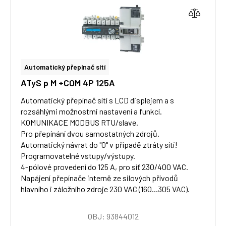
Automatický přepínač sítí
ATyS p M +COM 4P 125A
Automatický přepínač sítí s LCD displejem a s
rozsáhlými možnostmi nastavení a funkcí.
KOMUNIKACE MODBUS RTU/slave.
Pro přepínání dvou samostatných zdrojů.
Automatický návrat do "0" v případě ztráty sítí!
Programovatelné vstupy/výstupy.
4-pólové provedení do 125 A, pro síť 230/400 VAC.
Napájení přepínače interně ze silových přívodů
hlavního i záložního zdroje 230 VAC (160...305 VAC).
OBJ: 93844012