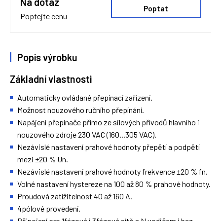
Na dotaz
Poptat
Poptejte cenu
Popis výrobku
Základní vlastnosti
Automaticky ovládané přepínací zařízení.
Možnost nouzového ručního přepínání.
Napájení přepínače přímo ze silových přívodů hlavního i
nouzového zdroje 230 VAC (160...305 VAC).
Nezávislé nastavení prahové hodnoty přepětí a podpětí
mezi ±20 % Un.
Nezávislé nastavení prahové hodnoty frekvence ±20 % fn.
Volné nastavení hystereze na 100 až 80 % prahové hodnoty.
Proudová zatížitelnost 40 až 160 A.
4pólové provedení.
Připojení pro 1fázové i 3fázové sítě s N vodičem i bez.