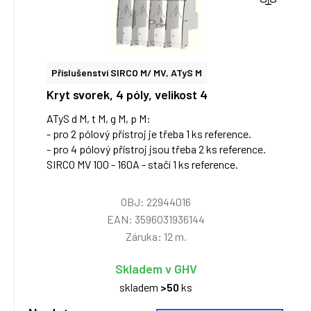
Příslušenství SIRCO M/ MV, ATyS M
Kryt svorek, 4 póly, velikost 4
ATyS d M, t M, g M, p M:
- pro 2 pólový přístroj je třeba 1 ks reference.
- pro 4 pólový přístroj jsou třeba 2 ks reference.
SIRCO MV 100 - 160A - stačí 1 ks reference.
OBJ: 22944016
EAN: 3596031936144
Záruka: 12 m.
Skladem v GHV
skladem
>50
ks