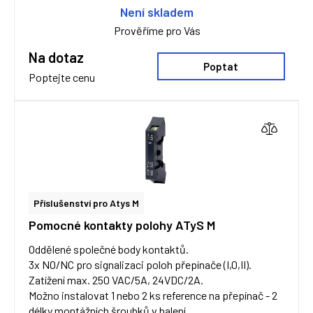
Není skladem
Prověříme pro Vás
Na dotaz
Poptat
Poptejte cenu
Příslušenství pro Atys M
Pomocné kontakty polohy ATyS M
Oddělené společné body kontaktů.
3x NO/NC pro signalizaci poloh přepínače (I,0,II).
Zatížení max. 250 VAC/5A, 24VDC/2A.
Možno instalovat 1 nebo 2 ks reference na přepínač - 2
délky montážních šroubků v balení.