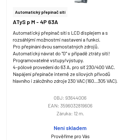
Automatický přepínač sítí
ATyS p M - 4P 63A
Automatický přepínač sítí s LCD displejem a s
rozsáhlými možnostmi nastavení a funkcí.
Pro přepínání dvou samostatných zdrojů.
Automatický návrat do "0" v případě ztráty sítí!
Programovatelné vstupy/výstupy.
4-pólové provedení do 63 A, pro síť 230/400 VAC.
Napájení přepínače interně ze silových přívodů
hlavního i záložního zdroje 230 VAC (160...305 VAC).
OBJ: 93644006
EAN: 3596032819606
Záruka: 12 m.
Není skladem
Prověříme pro Vás