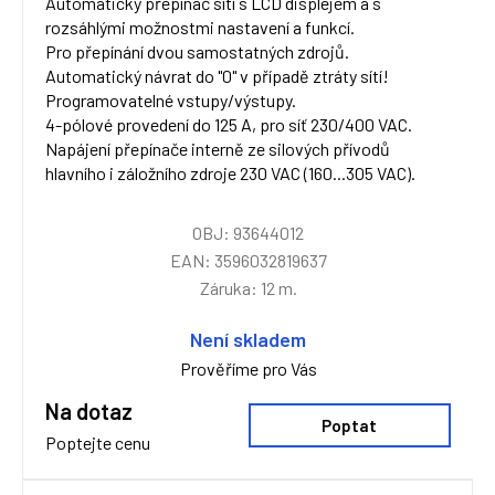
Automatický přepínač sítí s LCD displejem a s
rozsáhlými možnostmi nastavení a funkcí.
Pro přepínání dvou samostatných zdrojů.
Automatický návrat do "0" v případě ztráty sítí!
Programovatelné vstupy/výstupy.
4-pólové provedení do 125 A, pro síť 230/400 VAC.
Napájení přepínače interně ze silových přívodů
hlavního i záložního zdroje 230 VAC (160...305 VAC).
OBJ: 93644012
EAN: 3596032819637
Záruka: 12 m.
Není skladem
Prověříme pro Vás
Na dotaz
Poptat
Poptejte cenu