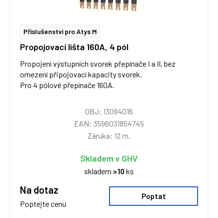
Příslušenství pro Atys M
Propojovací lišta 160A, 4 pól
Propojení výstupních svorek přepínače I a II, bez
omezení připojovací kapacity svorek.
Pro 4 pólové přepínače 160A.
OBJ: 13094016
EAN: 3596031854745
Záruka: 12 m.
Skladem v GHV
skladem
>10
ks
Na dotaz
Poptat
Poptejte cenu