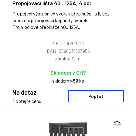
Propojovací lišta 40…125A, 4 pól
Propojení výstupních svorek přepínače I a II, bez
omezení připojovací kapacity svorek.
Pro 4 pólové přepínače 40...125A.
OBJ: 13094006
EAN: 3596031823956
Záruka: 12 m.
Skladem v GHV
skladem
>50
ks
Na dotaz
Poptat
Poptejte cenu