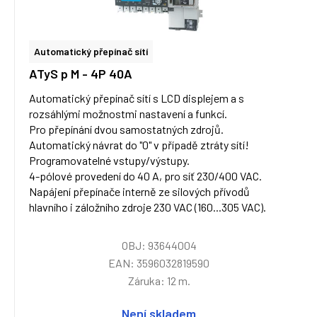
Automatický přepínač sítí
ATyS p M - 4P 40A
Automatický přepínač sítí s LCD displejem a s
rozsáhlými možnostmi nastavení a funkcí.
Pro přepínání dvou samostatných zdrojů.
Automatický návrat do "0" v případě ztráty sítí!
Programovatelné vstupy/výstupy.
4-pólové provedení do 40 A, pro síť 230/400 VAC.
Napájení přepínače interně ze silových přívodů
hlavního i záložního zdroje 230 VAC (160...305 VAC).
OBJ: 93644004
EAN: 3596032819590
Záruka: 12 m.
Není skladem