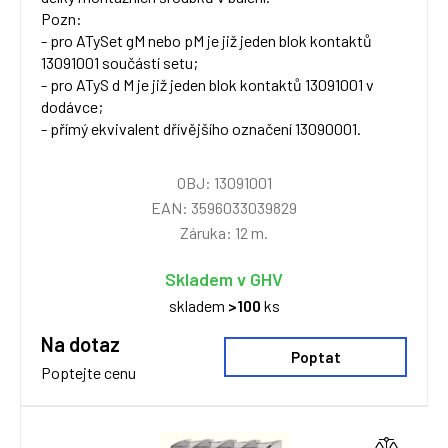
Pozn:
- pro ATySet gM nebo pM je již jeden blok kontaktů
13091001 součástí setu;
- pro ATyS d M je již jeden blok kontaktů 13091001 v
dodávce;
- přímý ekvivalent dřívějšího označení 13090001.
OBJ: 13091001
EAN: 3596033039829
Záruka: 12 m.
Skladem v GHV
skladem
>100
ks
Na dotaz
Poptat
Poptejte cenu