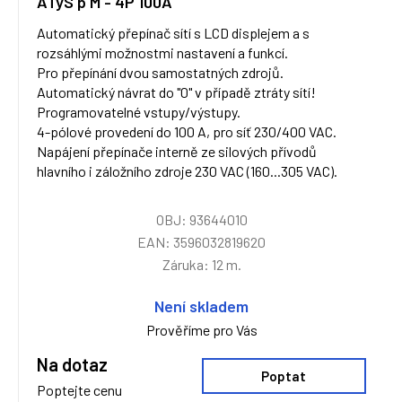
ATyS p M - 4P 100A
Automatický přepínač sítí s LCD displejem a s
rozsáhlými možnostmi nastavení a funkcí.
Pro přepínání dvou samostatných zdrojů.
Automatický návrat do "0" v případě ztráty sítí!
Programovatelné vstupy/výstupy.
4-pólové provedení do 100 A, pro síť 230/400 VAC.
Napájení přepínače interně ze silových přívodů
hlavního i záložního zdroje 230 VAC (160...305 VAC).
OBJ: 93644010
EAN: 3596032819620
Záruka: 12 m.
Není skladem
Prověříme pro Vás
Na dotaz
Poptat
Poptejte cenu