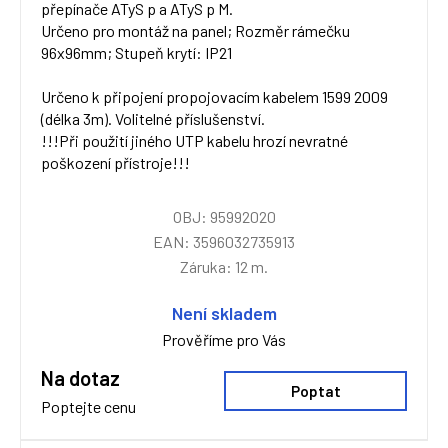
přepínače ATyS p a ATyS p M.
Určeno pro montáž na panel; Rozměr rámečku
96x96mm; Stupeň krytí: IP21
Určeno k připojení propojovacím kabelem 1599 2009
(délka 3m). Volitelné příslušenství.
!!!Při použití jiného UTP kabelu hrozí nevratné
poškození přístroje!!!
OBJ: 95992020
EAN: 3596032735913
Záruka: 12 m.
Není skladem
Prověříme pro Vás
Na dotaz
Poptat
Poptejte cenu