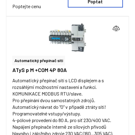
Poptat
Poptejte cenu
Automatický přepínač sítí
ATyS p M +COM 4P 80A
Automatický přepínač sítí s LCD displejem a s
rozsáhlými možnostmi nastavení a funkcí.
KOMUNIKACE MODBUS RTU/slave.
Pro přepínání dvou samostatných zdrojů.
Automatický návrat do "0" v případě ztráty sítí!
Programovatelné vstupy/výstupy.
4-pólové provedení do 80 A, pro síť 230/400 VAC.
Napájení přepínače interně ze silových přívodů
hlavního i záložního zdroje 230 VAC (160...305 VAC).