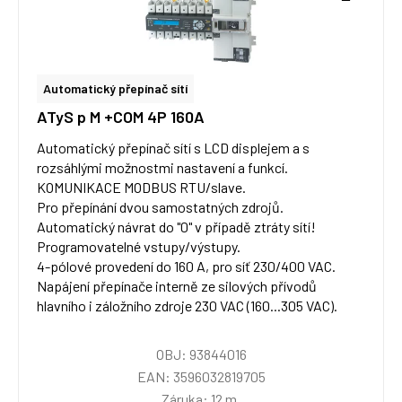
Automatický přepínač sítí
ATyS p M +COM 4P 160A
Automatický přepínač sítí s LCD displejem a s
rozsáhlými možnostmi nastavení a funkcí.
KOMUNIKACE MODBUS RTU/slave.
Pro přepínání dvou samostatných zdrojů.
Automatický návrat do "0" v případě ztráty sítí!
Programovatelné vstupy/výstupy.
4-pólové provedení do 160 A, pro síť 230/400 VAC.
Napájení přepínače interně ze silových přívodů
hlavního i záložního zdroje 230 VAC (160...305 VAC).
OBJ: 93844016
EAN: 3596032819705
Záruka: 12 m.