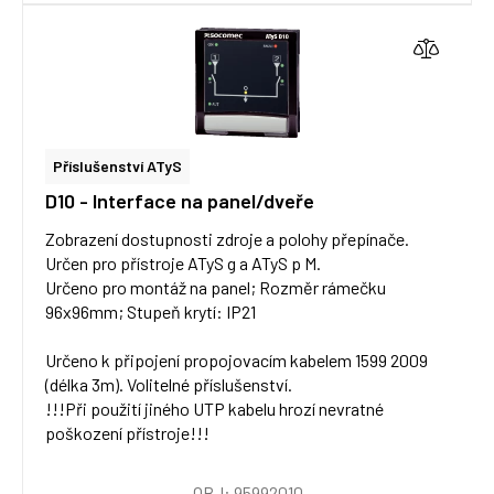
Příslušenství ATyS
D10 - Interface na panel/dveře
Zobrazení dostupnosti zdroje a polohy přepínače.
Určen pro přístroje ATyS g a ATyS p M.
Určeno pro montáž na panel; Rozměr rámečku
96x96mm; Stupeň krytí: IP21
Určeno k připojení propojovacím kabelem 1599 2009
(délka 3m). Volitelné příslušenství.
!!!Při použití jiného UTP kabelu hrozí nevratné
poškození přístroje!!!
OBJ: 95992010