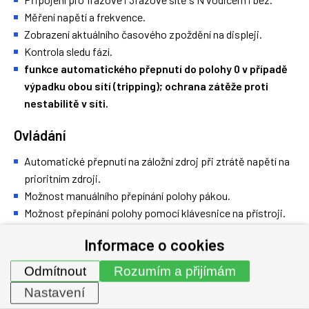
Měření napětí a frekvence.
Zobrazení aktuálního časového zpoždění na displeji.
Kontrola sledu fází.
funkce automatického přepnutí do polohy 0 v případě
výpadku obou sítí (tripping); ochrana zátěže proti
nestabilitě v síti.
Ovládání
Automatické přepnutí na záložní zdroj při ztrátě napětí na
prioritním zdroji.
Možnost manuálního přepínání polohy pákou.
Možnost přepínání polohy pomocí klávesnice na přístroji.
Nastavitelné zpoždění při přepínání.
Informace o cookies
6 programovatelných zpožďovacích časovačů (MFT, DTT,
0MF, MRT, 0MR, CDT).
Odmítnout
Rozumím a přijímám
Programování přes LCD displej.
Nastavení
Možnost ovládání a sledování stavu přepínače na dveřích