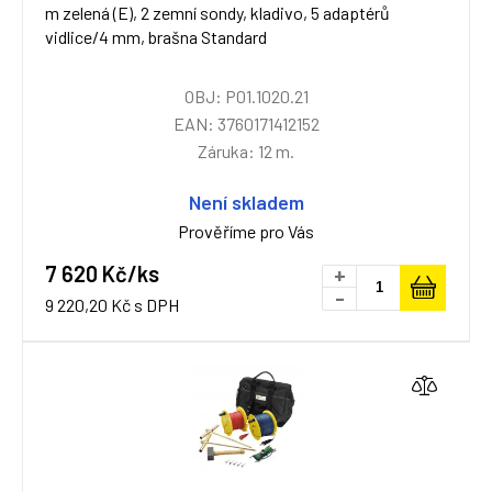
m zelená (E), 2 zemní sondy, kladivo, 5 adaptérů
vidlice/4 mm, brašna Standard
OBJ: P01.1020.21
EAN: 3760171412152
Záruka: 12 m.
Není skladem
Prověříme pro Vás
7 620 Kč/ks
+
-
9 220,20 Kč s DPH