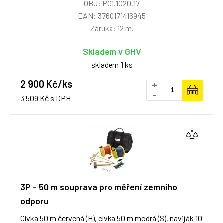
OBJ: P01.1020.17
EAN: 3760171416945
Záruka: 12 m.
Skladem v GHV
skladem
1
ks
2 900 Kč/ks
+
-
3 509 Kč s DPH
3P - 50 m souprava pro měření zemního
odporu
Cívka 50 m červená (H), cívka 50 m modrá (S), naviják 10