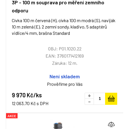
3P - 100 m souprava pro měření zemního
odporu
Cívka 100 m červená (H), cívka 100 m modrá (S), naviják
10 m zelená (E), 2 zemní sondy, kladivo, 5 adaptérů
vidlice/4 mm, brašna Standard
OBJ: P01.1020.22
EAN: 3760171412169
Záruka: 12 m.
Není skladem
Prověříme pro Vás
9 970 Kč/ks
+
-
12 063,70 Kč s DPH
AKCE