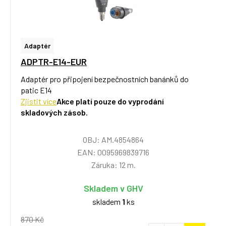
Adaptér
ADPTR-E14-EUR
Adaptér pro připojení bezpečnostních banánků do
patic E14
Zjistit více
Akce platí pouze do vyprodání
skladových zásob.
OBJ: AM.4854864
EAN: 0095969839716
Záruka: 12 m.
Skladem v GHV
skladem
1
ks
870 Kč