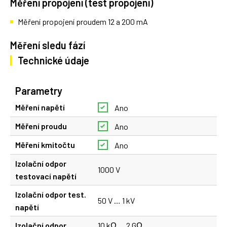
Měření propojení (test propojení)
Měření propojení proudem 12 a 200 mA
Měření sledu fází
Technické údaje
Parametry
Měření napětí
Ano
Měření proudu
Ano
Měření kmitočtu
Ano
Izolační odpor
1000 V
testovací napětí
Izolační odpor test.
50 V … 1 kV
napětí
Izolační odpor
10 kΩ … 2 GΩ