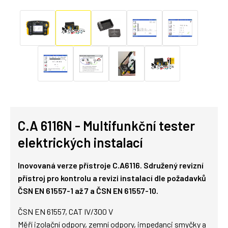
C.A 6116N - Multifunkční tester
elektrických instalací
Inovovaná verze přístroje C.A6116. Sdružený revizní
přístroj pro kontrolu a revizi instalací dle požadavků
ČSN EN 61557-1 až 7 a ČSN EN 61557-10.
ČSN EN 61557, CAT IV/300 V
Měří izolační odpory, zemní odpory, impedanci smyčky a