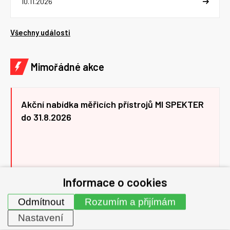
10.11.2026
Všechny události
Mimořádné akce
Akční nabídka měřicích přístrojů MI SPEKTER
do 31.8.2026
01.07.2026 - 31.08.2026
Informace o cookies
Odmítnout
Rozumím a přijímám
Všechny akce
Nastavení