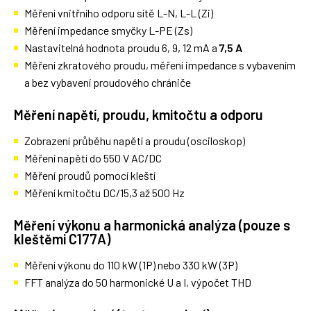
Měření vnitřního odporu sítě L-N, L-L (Zi)
Měření impedance smyčky L-PE (Zs)
Nastavitelná hodnota proudu 6, 9, 12 mA a
7,5 A
Měření zkratového proudu, měření impedance s vybavením
a bez vybavení proudového chrániče
Měření napětí, proudu, kmitočtu a odporu
Zobrazení průběhu napětí a proudu (osciloskop)
Měření napětí do 550 V AC/DC
Měření proudů pomocí kleští
Měření kmitočtu DC/15,3 až 500 Hz
Měření výkonu a harmonická analýza (pouze s
kleštěmi C177A)
Měření výkonu do 110 kW (1P) nebo 330 kW (3P)
FFT analýza do 50 harmonické U a I, výpočet THD