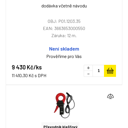
dodávka včetně návodu
OBJ: P01.1203.35
EAN: 3663653000550
Záruka: 12 m.
Není skladem
Prověříme pro Vás
9 430 Kč/ks
+
-
11 410,30 Kč s DPH
Převodník klešťový