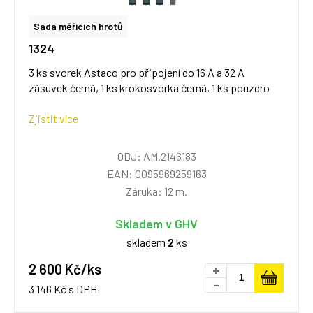
Sada měřicích hrotů
1324
3 ks svorek Astaco pro připojení do 16 A a 32 A
zásuvek černá, 1 ks krokosvorka černá, 1 ks pouzdro
Zjistit více
OBJ: AM.2146183
EAN: 0095969259163
Záruka: 12 m.
Skladem v GHV
skladem
2
ks
2 600 Kč/ks
+
-
3 146 Kč s DPH