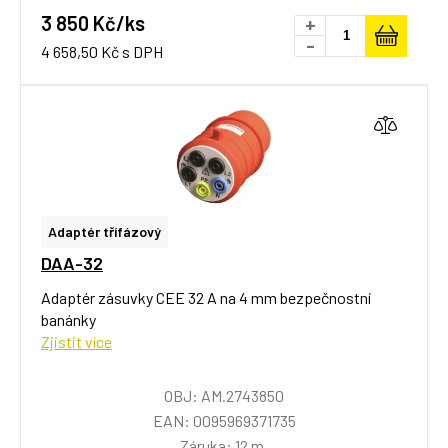
3 850 Kč/ks
+
-
4 658,50 Kč s DPH
Adaptér třífázový
DAA-32
Adaptér zásuvky CEE 32 A na 4 mm bezpečnostní
banánky
Zjistit více
OBJ: AM.2743850
EAN: 0095969371735
Záruka: 12 m.