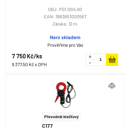
OBJ: P01.1204.60
EAN: 3663653000567
Záruka: 12 m.
Není skladem
Prověříme pro Vás
7 750 Kč/ks
+
-
9 377,50 Kč s DPH
Převodník klešťový
C177