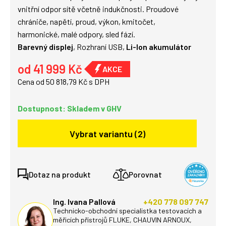
vnitřní odpor sítě včetně indukčnosti. Proudové
chrániče, napětí, proud, výkon, kmitočet,
harmonické, malé odpory, sled fází.
Barevný displej
, Rozhraní USB,
Li-Ion akumulátor
od 41 999 Kč
Cena od 50 818,79 Kč s DPH
Dostupnost: Skladem v GHV
Vybrat variantu (2)
Dotaz na produkt
Porovnat
Ing. Ivana Pallová
+420 778 097 747
Technicko-obchodní specialistka testovacích a
měřicích přístrojů FLUKE, CHAUVIN ARNOUX,