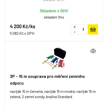
Skladem v GHV
skladem
1
ks
4 200 Kč/ks
+
-
5 082 Kč s DPH
3P - 15 m souprava pro měření zemního
odporu
naviják 15 m červená, naviják 15 m modrá, naviják 15 m
zelená, 2 zemní sondy, brašna Standard