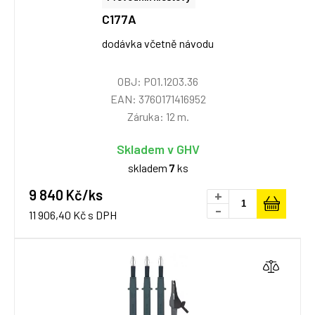
C177A
dodávka včetně návodu
OBJ: P01.1203.36
EAN: 3760171416952
Záruka: 12 m.
Skladem v GHV
skladem
7
ks
9 840 Kč/ks
+
-
11 906,40 Kč s DPH