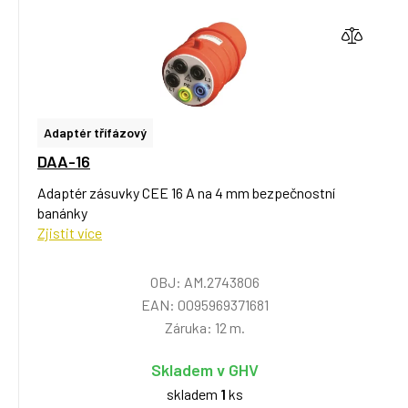
Adaptér třífázový
DAA-16
Adaptér zásuvky CEE 16 A na 4 mm bezpečnostní
banánky
Zjistit více
OBJ: AM.2743806
EAN: 0095969371681
Záruka: 12 m.
Skladem v GHV
skladem
1
ks