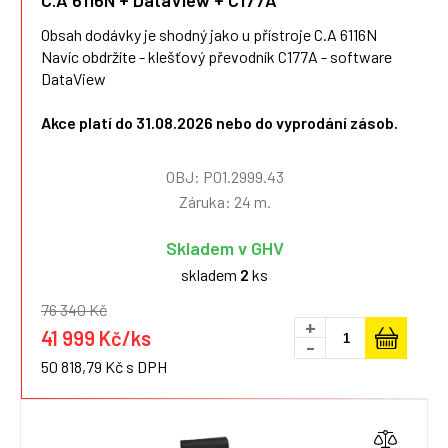
C.A 6116N + DataView + C177A
Obsah dodávky je shodný jako u přístroje C.A 6116N
Navíc obdržíte - klešťový převodník C177A - software
DataView
Akce platí do 31.08.2026 nebo do vyprodání zásob.
OBJ: P01.2999.43
Záruka: 24 m.
Skladem v GHV
skladem
2
ks
76 340 Kč
+
41 999 Kč/ks
-
50 818,79 Kč s DPH