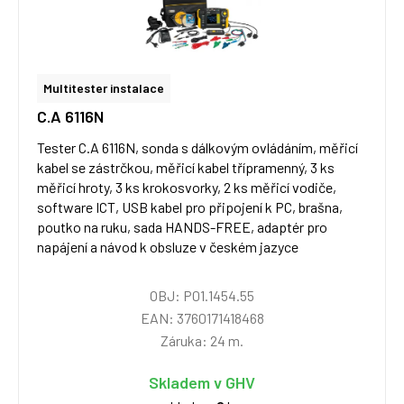
Multitester instalace
C.A 6116N
Tester C.A 6116N, sonda s dálkovým ovládáním, měřicí
kabel se zástrčkou, měřicí kabel třípramenný, 3 ks
měřicí hroty, 3 ks krokosvorky, 2 ks měřicí vodiče,
software ICT, USB kabel pro připojení k PC, brašna,
poutko na ruku, sada HANDS-FREE, adaptér pro
napájení a návod k obsluze v českém jazyce
OBJ: P01.1454.55
EAN: 3760171418468
Záruka: 24 m.
Skladem v GHV