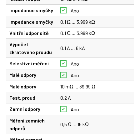
Impedance smyčky
Ano
Impedance smyčky
0,1 Ω … 3,999 kΩ
Vnitřní odpor sítě
0,1 Ω … 3,999 kΩ
Výpočet
0,1 A … 6 kA
zkratového proudu
Selektivní měření
Ano
Malé odpory
Ano
Malé odpory
10 mΩ … 39,99 Ω
Test. proud
0,2 A
Zemní odpory
Ano
Měření zemních
0,5 Ω … 15 kΩ
odporů
Měření pomocí