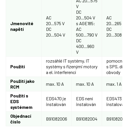
AC 20...575
V
DC
AC
20...504 V
AC
Jmenovité
20...575 V
s AGE185:
20...265 V
napětí
DC
AC
DC
20...504 V
500...790 V
20...308 V
DC
400...960
V
rozsáhlé IT systémy, IT
pomocné o
Použití
systémy s řízenými motory
s SPS, dio
a el. interferencí
obvody
Použití jako
max. 10 A
max. 10 A
max. 1 A
RCM
Použití s
EDS470 je
EDS není
EDS473 je
EDS
instalován
instalován
instalován
systémem
Objednací
B91082006
B91082004
B91082013
číslo