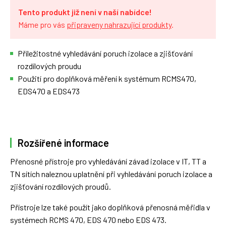
Tento produkt již není v naší nabídce!
Máme pro vás
připraveny nahrazující produkty
.
Příležitostné vyhledávání poruch izolace a zjišťování
rozdílových proudu
Použití pro doplňková měření k systémum RCMS470,
EDS470 a EDS473
Rozšířené informace
Přenosné přístroje pro vyhledávání závad izolace v IT, TT a
TN sítích naleznou uplatnění při vyhledávání poruch izolace a
zjišťování rozdílových proudů.
Přístroje lze také použít jako doplňková přenosná měřidla v
systémech RCMS 470, EDS 470 nebo EDS 473.