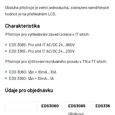
Obsluha přístroje je velmi jednoduchá, zobrazení naměřených
hodnot je na přehledném LCD.
Charakteristika
Přístroje pro vyhledávání závad izolace v IT sítích:
EDS 3065: Pro sítě IT AC/DC 24...960V
EDS 3365: Pro sítě IT AC/DC 24...230V
Přístroje pro zjišťování reziduálního proudu v TN a TT sítích:
EDS 3060: IΔn = 10mA...10A
EDS 3360: IΔn = 10mA...1A
Údaje pro objednávku
EDS3060
EDS3065
EDS3360
Hliníkový