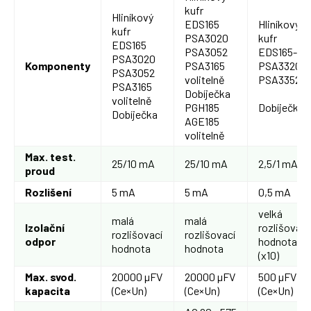
kufr
Hliníkový
EDS165
Hliníkový
kufr
PSA3020
kufr
EDS165
PSA3052
EDS165-3
PSA3020
Komponenty
PSA3165
PSA3320
PSA3052
volitelně
PSA3352
PSA3165
Dobíječka
volitelně
PGH185
Dobíječka
Dobíječka
AGE185
volitelně
Max. test.
25/10 mA
25/10 mA
2,5/1 mA
proud
Rozlišení
5 mA
5 mA
0,5 mA
velká
malá
malá
Izolační
rozlišovací
rozlišovací
rozlišovací
odpor
hodnota
hodnota
hodnota
(x10)
Max. svod.
20000 µFV
20000 µFV
500 µFV
kapacita
(Ce×Un)
(Ce×Un)
(Ce×Un)