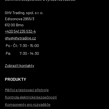
GHV Trading, spol. s r. o.
Edisonova 2955/3
612 00 Brno
+420 541 235 532-4
ghv@ghvtrading.cz
Po - Čt:
7:30 - 15:00
Pá:
7:30 - 14:30
Zobrazit kontakty
PRODUKTY
Měřicí a testovací přístroje
Kontrola elektrické bezpečnosti
Komponenty pro rozváděče