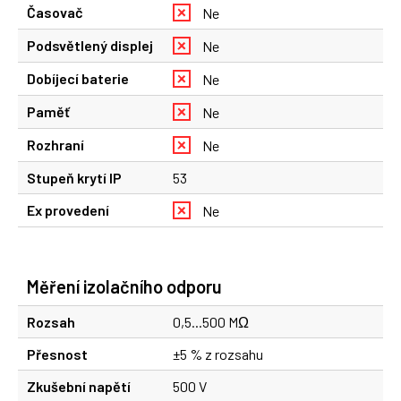
Časovač
Ne
Podsvětlený displej
Ne
Dobíjecí baterie
Ne
Paměť
Ne
Rozhraní
Ne
Stupeň krytí IP
53
Ex provedení
Ne
Měření izolačního odporu
Rozsah
0,5...500 MΩ
Přesnost
±5 % z rozsahu
Zkušební napětí
500 V