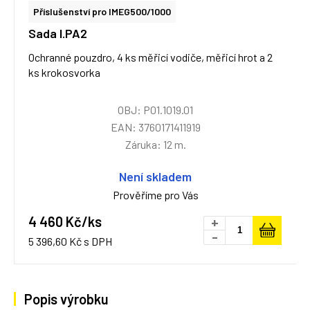
Příslušenství pro IMEG500/1000
Sada I.PA2
Ochranné pouzdro, 4 ks měřicí vodiče, měřicí hrot a 2
ks krokosvorka
OBJ: P01.1019.01
EAN: 3760171411919
Záruka: 12 m.
Není skladem
Prověříme pro Vás
4 460 Kč/ks
+
-
5 396,60 Kč s DPH
Popis výrobku