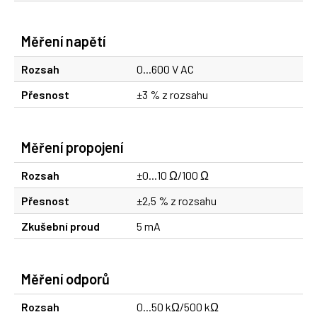
Měření napětí
Rozsah
0...600 V AC
Přesnost
±3 % z rozsahu
Měření propojení
Rozsah
±0...10 Ω/100 Ω
Přesnost
±2,5 % z rozsahu
Zkušební proud
5 mA
Měření odporů
Rozsah
0...50 kΩ/500 kΩ