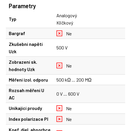
Parametry
Analogový
Typ
Kličkový
Bargraf
Ne
Zkušební napětí
500 V
Uzk
Zobrazení sk.
Ne
hodnoty Uzk
Měření izol. odporu
500 kΩ … 200 MΩ
Rozsah měření U
0 V … 600 V
AC
Unikající proudy
Ne
Index polarizace PI
Ne
Koef. diel. absorbce