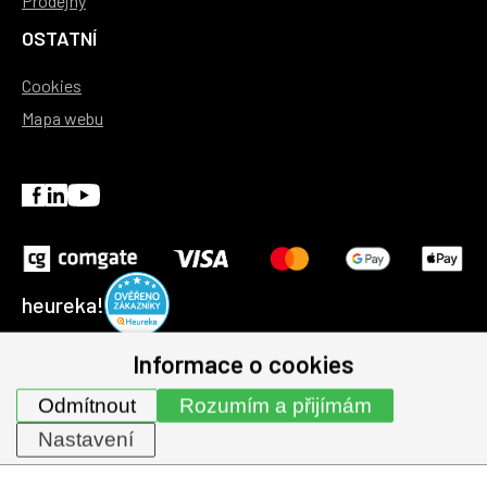
Prodejny
OSTATNÍ
Cookies
Mapa webu
heureka!
Informace o cookies
© 1991-2026 | GHV Trading, spol. s r.o. všechna práva
Odmítnout
Rozumím a přijímám
vyhrazena.
Nastavení