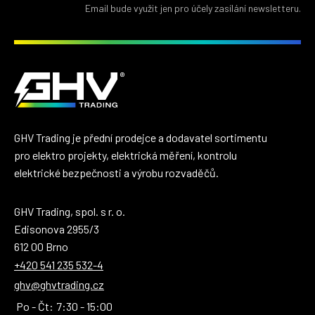
Email bude využit jen pro účely zasílání newsletteru.
GHV Trading je přední prodejce a dodavatel sortimentu
pro elektro projekty, elektrická měření, kontrolu
elektrické bezpečnosti a výrobu rozvaděčů.
GHV Trading, spol. s r. o.
Edisonova 2955/3
612 00 Brno
+420 541 235 532-4
ghv@ghvtrading.cz
Po - Čt:
7:30 - 15:00