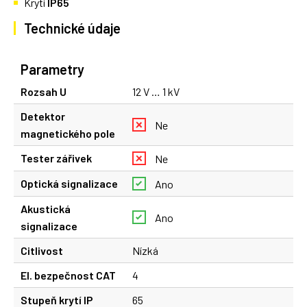
Krytí
IP65
Technické údaje
Parametry
Rozsah U
12 V … 1 kV
Detektor
Ne
magnetického pole
Tester zářivek
Ne
Optická signalizace
Ano
Akustická
Ano
signalizace
Citlivost
Nízká
El. bezpečnost CAT
4
Stupeň krytí IP
65