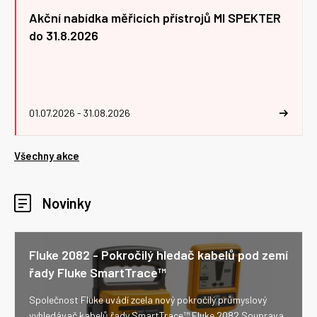
Akční nabídka měřicích přístrojů MI SPEKTER
do 31.8.2026
01.07.2026 - 31.08.2026
Všechny akce
Novinky
Fluke 2082 - Pokročilý hledač kabelů pod zemí
řady Fluke SmartTrace™
Společnost Fluke uvádí zcela nový pokročilý průmyslový
vyhledávač kabelů řady SmartTrace™ Fluke 2082 Souprava