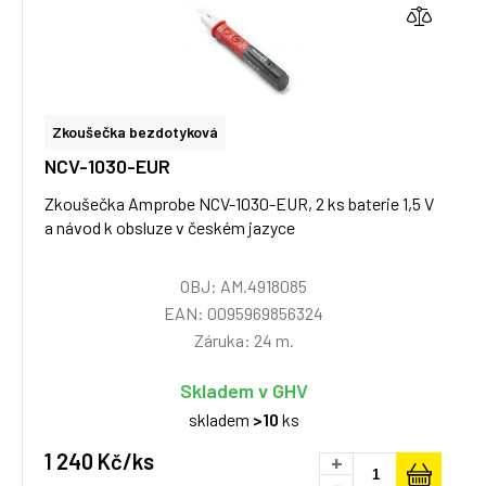
Zkoušečka bezdotyková
NCV-1030-EUR
Zkoušečka Amprobe NCV-1030-EUR, 2 ks baterie 1,5 V
a návod k obsluze v českém jazyce
OBJ: AM.4918085
EAN: 0095969856324
Záruka: 24 m.
Skladem v GHV
skladem
>10
ks
1 240 Kč/ks
+
-