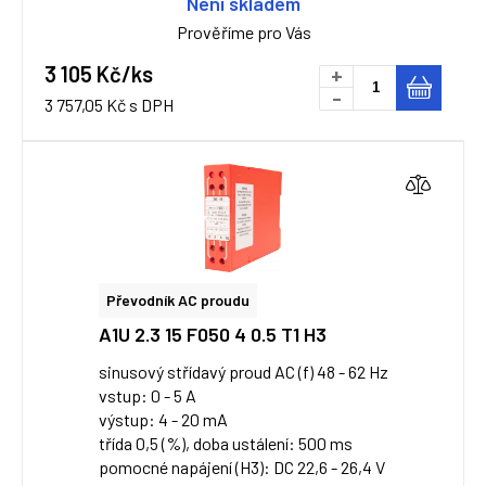
Není skladem
Prověříme pro Vás
3 105 Kč/ks
+
-
3 757,05 Kč s DPH
Převodník AC proudu
A1U 2.3 15 F050 4 0.5 T1 H3
sinusový střídavý proud AC (f) 48 - 62 Hz
vstup: 0 - 5 A
výstup: 4 - 20 mA
třída 0,5 (%), doba ustálení: 500 ms
pomocné napájení (H3): DC 22,6 - 26,4 V