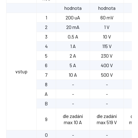
hodnota
hodnota
ho
1
200 uA
60 mV
2
2
20 mA
1 V
2
3
0,5 A
10 V
0
4
1 A
115 V
5
2 A
230 V
6
5 A
400 V
vstup
7
10 A
500 V
8
-
-
A
-
-
B
-
-
dle zadání
dle zadání
dle
9
max 10 A
max 519 V
max 
0
-
-