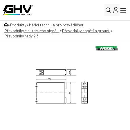
»
»
»
Produkty
Měřicí technika pro rozváděče
»
»
Převodníky elektrického signálu
Převodníky napětí a proudu
Převodníky řady 2.3