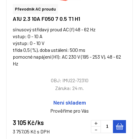
Převodník AC proudu
A1U 2.3 10A F050 7 0.5 T1 H1
sinusový střídavý proud AC (f) 48 - 62 Hz
vstup: 0 - 10 A
výstup: 0 - 10 V
třída 0,5 (%), doba ustálení: 500 ms
pomocné napájení (H1): AC 230 V (195 - 253 V), 48 - 62
Hz
OBJ: IMU22-72310
Záruka: 24 m.
Není skladem
Prověříme pro Vás
3 105 Kč/ks
+
-
3 757,05 Kč s DPH