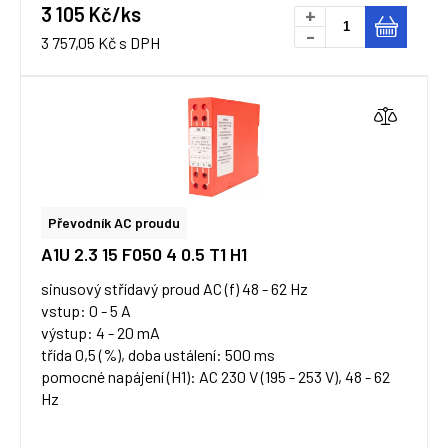
3 105 Kč/ks
+
-
3 757,05 Kč s DPH
Převodník AC proudu
A1U 2.3 15 F050 4 0.5 T1 H1
sinusový střídavý proud AC (f) 48 - 62 Hz
vstup: 0 - 5 A
výstup: 4 - 20 mA
třída 0,5 (%), doba ustálení: 500 ms
pomocné napájení (H1): AC 230 V (195 - 253 V), 48 - 62
Hz