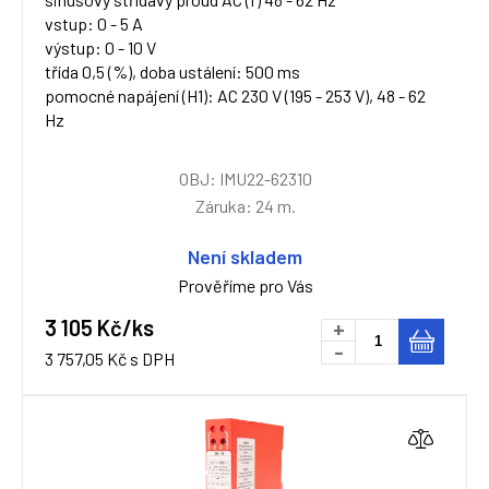
vstup: 0 - 5 A
výstup: 0 - 10 V
třída 0,5 (%), doba ustálení: 500 ms
pomocné napájení (H1): AC 230 V (195 - 253 V), 48 - 62
Hz
OBJ: IMU22-62310
Záruka: 24 m.
Není skladem
Prověříme pro Vás
3 105 Kč/ks
+
-
3 757,05 Kč s DPH