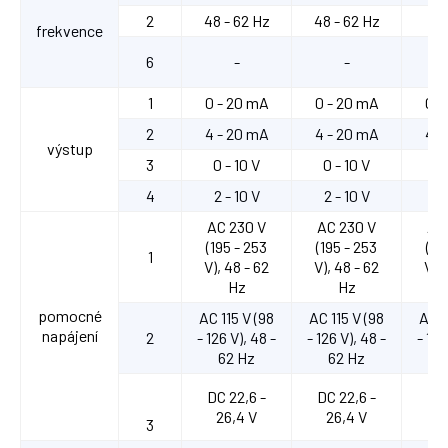
2
48 - 62 Hz
48 - 62 Hz
frekvence
6
-
-
1
0 - 20 mA
0 - 20 mA
0 -
2
4 - 20 mA
4 - 20 mA
4 -
výstup
3
0 - 10 V
0 - 10 V
0 
4
2 - 10 V
2 - 10 V
2 
AC 230 V
AC 230 V
AC
(195 - 253
(195 - 253
(19
1
V), 48 - 62
V), 48 - 62
V), 
Hz
Hz
pomocné
AC 115 V (98
AC 115 V (98
AC 1
napájení
2
- 126 V), 48 -
- 126 V), 48 -
- 126
62 Hz
62 Hz
6
DC 22,6 -
DC 22,6 -
DC 
26,4 V
26,4 V
2
3