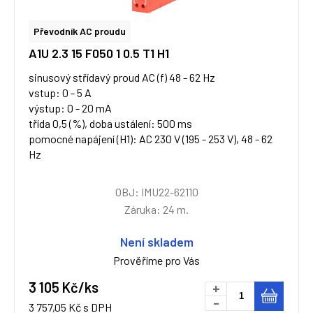
Převodník AC proudu
A1U 2.3 15 F050 1 0.5 T1 H1
sinusový střídavý proud AC (f) 48 - 62 Hz
vstup: 0 - 5 A
výstup: 0 - 20 mA
třída 0,5 (%), doba ustálení: 500 ms
pomocné napájení (H1): AC 230 V (195 - 253 V), 48 - 62
Hz
OBJ: IMU22-62110
Záruka: 24 m.
Není skladem
Prověříme pro Vás
3 105 Kč/ks
+
-
3 757,05 Kč s DPH