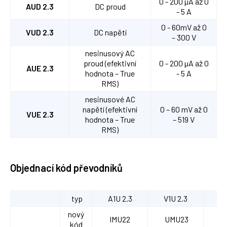
0 - 200 µA až 0
AUD 2.3
DC proud
- 5 A
0 - 60mV až 0
VUD 2.3
DC napětí
– 300 V
nesinusový AC
proud (efektivní
0 - 200 µA až 0
AUE 2.3
hodnota – True
- 5 A
RMS)
nesinusové AC
napětí (efektivní
0 – 60 mV až 0
VUE 2.3
hodnota – True
– 519 V
RMS)
Objednací kód převodníků
typ
A1U 2.3
V1U 2.3
AU
nový
IMU22
UMU23
I
kód