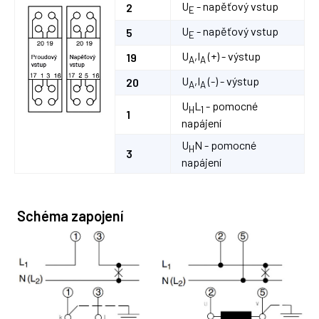
U
- napěťový vstup
2
E
U
- napěťový vstup
5
E
U
,I
(+) - výstup
19
A
A
U
,I
(-) - výstup
20
A
A
U
L
- pomocné
H
1
1
napájení
U
N - pomocné
H
3
napájení
Schéma zapojení