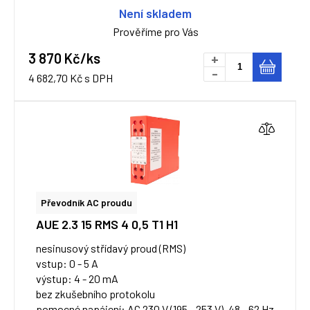
Není skladem
Prověříme pro Vás
3 870 Kč/ks
+
-
4 682,70 Kč s DPH
Převodník AC proudu
AUE 2.3 15 RMS 4 0,5 T1 H1
nesinusový střídavý proud (RMS)
vstup: 0 - 5 A
výstup: 4 - 20 mA
bez zkušebního protokolu
pomocné napájení: AC 230 V (195 - 253 V), 48 - 62 Hz