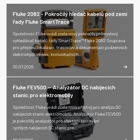
Fluke 2082 - Pokročilý hledač kabelů pod zemí
řady Fluke SmartTrace™
Společnost Fluke uvádí zcela nový pokročilý průmyslový
vyhledávač kabelů řady SmartTrace™ Fluke 2082 Souprava
pro přesnou lokalizaci, trasování a dokumentaci podzemních
elektrických vedení, komunikačních...
30.07.2026
Fluke FEV500 -- Analyzátor DC nabíjecích
stanic pro elektromobily
Společnost Fluke uvádí zcela nový přístroj pro analýzu DC
nabíjecích stanic elektromobilů. Analyzátor Fluke FEV500
je pokročilý analyzátor pro efektivní testování
rychlých nabíjecích DC stanic pro...