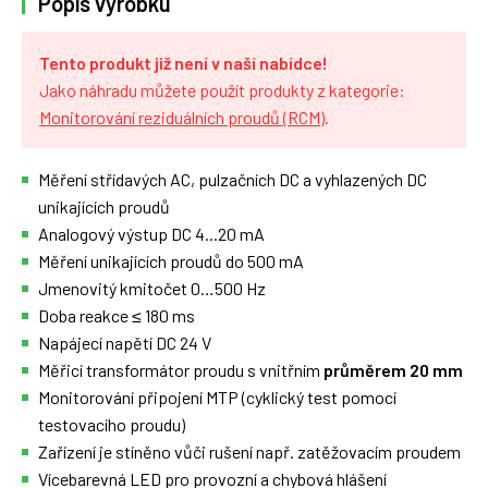
Popis výrobku
Tento produkt již není v naší nabídce!
Jako náhradu můžete použít produkty z kategorie:
Monitorování reziduálních proudů (RCM)
.
Měření střídavých AC, pulzačních DC a vyhlazených DC
unikajících proudů
Analogový výstup DC 4...20 mA
Měření unikajících proudů do 500 mA
Jmenovitý kmitočet 0…500 Hz
Doba reakce ≤ 180 ms
Napájecí napětí DC 24 V
Měřicí transformátor proudu s vnitřním
průměrem 20 mm
Monitorování připojení MTP (cyklický test pomocí
testovacího proudu)
Zařízení je stíněno vůči rušení např. zatěžovacím proudem
Vícebarevná LED pro provozní a chybová hlášení