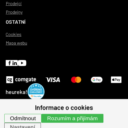
Prodejci
Prodejny
OSTATNÍ
Cookies
Mapa webu
heureka!
Informace o cookies
© 1991-2026 | GHV Trading, spol. s r.o. všechna práva
Odmítnout
Rozumím a přijímám
vyhrazena.
Nastavení