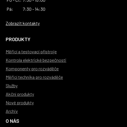
Pá:
7:30 - 14:30
Zobrazit kontakty
PRODUKTY
Měřicí a testovací přístroje
Kontrola elektrické bezpečnosti
Komponenty pro rozváděče
Měřicí technika pro rozváděče
Služby
Akční produkty
Nové produkty
Archiv
O NÁS