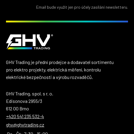
Email bude využit jen pro účely zasílání newsletteru.
GHV Trading je přední prodejce a dodavatel sortimentu
pro elektro projekty, elektrická měření, kontrolu
elektrické bezpečnosti a výrobu rozvaděčů.
GHV Trading, spol. s r. o.
Edisonova 2955/3
612 00 Brno
+420 541 235 532-4
ghv@ghvtrading.cz
Po - Čt:
7:30 - 15:00