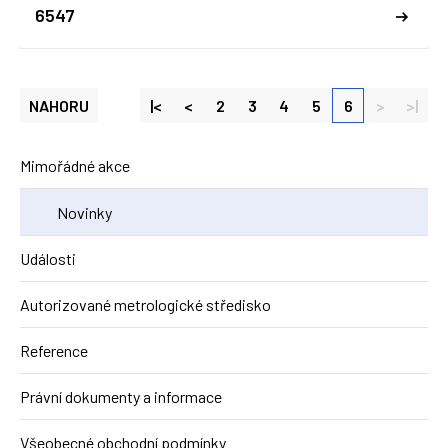
6547
NAHORU
|<
<
2
3
4
5
6
>
>|
Mimořádné akce
Novinky
Události
Autorizované metrologické středisko
Reference
Právní dokumenty a informace
Všeobecné obchodní podmínky