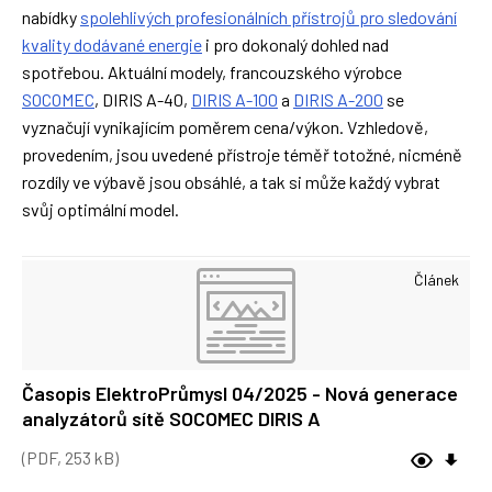
nabídky
spolehlivých profesionálních přístrojů pro sledování
kvality dodávané energie
i pro dokonalý dohled nad
spotřebou. Aktuální modely, francouzského výrobce
SOCOMEC
, DIRIS A-40,
DIRIS A-100
a
DIRIS A-200
se
vyznačují vynikajícím poměrem cena/výkon. Vzhledově,
provedením, jsou uvedené přístroje téměř totožné, nicméně
rozdíly ve výbavě jsou obsáhlé, a tak si může každý vybrat
svůj optimální model.
Článek
Časopis ElektroPrůmysl 04/2025 - Nová generace
analyzátorů sítě SOCOMEC DIRIS A
(PDF, 253 kB)