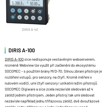
DIRIS A-40
DIRIS A-100
DIRIS A-100
sice nedisponuje vestavěným webserverem,
nicméně Webview lze využít při začlenění do ekosystému
SOCOMEC – s použitím brány M/D-70. Silnou zbraní přístroje je
rozšíření vstupů, pro senzory, na čtyři. Kromě měření v
nulovém vodiči, umí čtyři senzory i unikátní režim přístrojů
SOCOMEC Digiware a sice zcela nezávislé sledování až 4
zátěží jedním přístrojem. Jeden přístroj tak umí sledovat
nezávisle například jednu třífázovou zátěž, dvě dvoufázové
zátěže, jednu třífázovou a jednu jednofázovou apod.