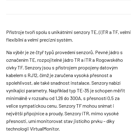
Přístroje tvoří spolu s unikátními senzory TE, (i)TR a TF, velmi
flexibilní a velmi precizní systém.
Na výběr je ze čtyř typů provedení senzorů. Pevné jádro s
označením TE, rozpojitelné jádro TR a iTR a Rogowského
cívky TF. Senzory jsou s přístrojem propojeny datovým
kabelem s RJ12, čímž je zaručena vysoká přesnost a
spolehlivost, ale také snadnost instalace. Senzory nabízí
vynikající parametry. Například typ TE-35 je schopen měřit
minimálně v rozsahu od 1,26 do 300A, s přesností 0,5 za
velice sympatickou cenu. Senzory TF mohou snímat i
největší přípojnice a proudy. Senzory iTR, mimo vysoké
přesnosti, umí monitorovat stav jistícího prvku – díky
technologii VirtualMonitor.