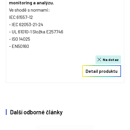
monitoring a analýzu.
Ve shodě s normami:
IEC 61557-12
- IEC 62053-21-24
- UL 61010-1 Složka E257746
- ISO 14025
- EN50160
Na dotaz
Detail produktu
Další odborné články