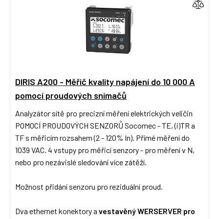
DIRIS A200 - Měřič kvality napájení do 10 000 A
pomocí proudových snímačů
Analyzátor sítě pro precizní měření elektrických veličin
POMOCÍ PROUDOVÝCH SENZORŮ Socomec - TE, (i)TR a
TF s měřicím rozsahem (2 - 120% In). Přímé měření do
1039 VAC. 4 vstupy pro měřicí senzory - pro měření v N,
nebo pro nezávislé sledování více zátěží.
Možnost přidání senzoru pro reziduální proud.
Dva ethernet konektory a
vestavěný WERSERVER pro