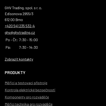
GHV Trading, spol. s r. o.
Edisonova 2955/3
612 00 Brno
+420 541 235 532-4
ghv@ghvtrading.cz
Po - Čt:
7:30 - 15:00
Pá:
7:30 - 14:30
Zobrazit kontakty
PRODUKTY
Měřicí a testovací přístroje
Kontrola elektrické bezpečnosti
Komponenty pro rozváděče
Měřicí technika pro rozváděče