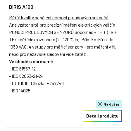
DIRIS A100
Měřič kvality napájení pomocí proudových snímačů
Analyzátor sítě pro precizní měření elektrických veličin
POMOCÍ PROUDOVÝCH SENZORŮ Socomec - TE, (i)TR a
TF s měřicím rozsahem (2 - 120% In). Přímé měření do
1039 VAC. 4 vstupy pro měřicí senzory - pro měření v N,
nebo pro nezávislé sledování více zátěží.
Ve shodě s normami:
- IEC 61557-12
- IEC 62053-21-24
- UL 61010-1 Složka E257746
- ISO 14025
Na dotaz
Detail produktu