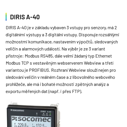
DIRIS A-40
DIRIS A-40 je v základu vybaven 3 vstupy pro senzory, má 2
digitálními výstupy a 3 digitální vstupy. Disponuje rozsáhlými
možnostmi komunikace, nastavením výpočtů, sledovaných
veličin a alarmových událostí. Na výběr je ze 3 variant
přístroje: Modbus RS485, dále velmi žádaný typ Ethernet
Modbus TCP s vestavěným webserverem Webview a třetí
variantou je PROFIBUS. Rozhraní Webview slouží nejen pro
sledování veličin v reálném čase a z libovolného webového
prohlížeče, ale má i bohaté možnosti zpětných analýz a
exportu měřených dat (např. i přes FTP).