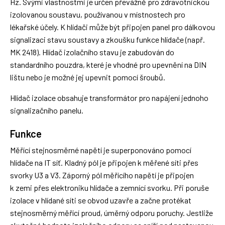
Hz. Svými vlastnostmi je určen převážně pro zdravotnickou
izolovanou soustavu, používanou v místnostech pro
lékařské účely. K hlídači může být připojen panel pro dálkovou
signalizaci stavu soustavy a zkoušku funkce hlídače (např.
MK 2418). Hlídač izolačního stavu je zabudován do
standardního pouzdra, které je vhodné pro upevnění na DIN
lištu nebo je možné jej upevnit pomocí šroubů.
Hlídač izolace obsahuje transformátor pro napájení jednoho
signalizačního panelu.
Funkce
Měřící stejnosměrné napětí je superponováno pomocí
hlídače na IT síť. Kladný pól je připojen k měřené síti přes
svorky U3 a V3. Záporný pól měřícího napětí je připojen
k zemi přes elektroniku hlídače a zemnící svorku. Při poruše
izolace v hlídané síti se obvod uzavře a začne protékat
stejnosměrný měřící proud, úměrný odporu poruchy. Jestliže