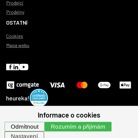
Prodejci
Prodejny
OSTATNÍ
Cookies
Mapa webu
heureka!
Informace o cookies
© 1991-2026 | GHV Trading, spol. s r.o. všechna práva
Odmítnout
Rozumím a přijímám
vyhrazena.
Nastavení