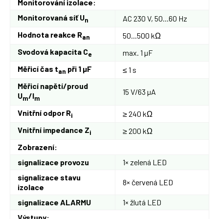
Monitorování izolace:
Monitorovaná síť U
AC 230 V, 50...60 Hz
n
Hodnota reakce R
50...500 kΩ
an
Svodová kapacita C
max. 1 µF
e
Měřicí čas t
při 1 µF
≤ 1 s
an
Měřicí napětí/proud
15 V/63 µA
U
/I
m
m
Vnitřní odpor R
≥ 240 kΩ
i
Vnitřní impedance Z
≥ 200 kΩ
i
Zobrazení:
signalizace provozu
1× zelená LED
signalizace stavu
8× červená LED
izolace
signalizace ALARMU
1× žlutá LED
Výstupy: