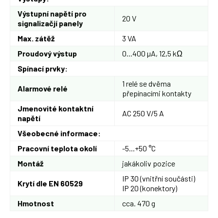
Výstupní napětí pro
20 V
signalizačjí panely
Max. zátěž
3 VA
Proudový výstup
0...400 µA, 12,5 kΩ
Spínací prvky:
1 relé se dvěma
Alarmové relé
přepínacími kontakty
Jmenovité kontaktní
AC 250 V/5 A
napětí
Všeobecné informace:
Pracovní teplota okolí
-5...+50 °C
Montáž
jakákoliv pozice
IP 30 (vnitřní součásti)
Krytí dle EN 60529
IP 20 (konektory)
Hmotnost
cca. 470 g