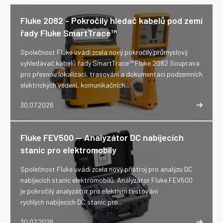
Fluke 2082 - Pokročilý hledač kabelů pod zemí
řady Fluke SmartTrace™
Společnost Fluke uvádí zcela nový pokročilý průmyslový
vyhledávač kabelů řady SmartTrace™ Fluke 2082 Souprava
pro přesnou lokalizaci, trasování a dokumentaci podzemních
elektrických vedení, komunikačních...
30.07.2026
Fluke FEV500 -- Analyzátor DC nabíjecích
stanic pro elektromobily
Společnost Fluke uvádí zcela nový přístroj pro analýzu DC
nabíjecích stanic elektromobilů. Analyzátor Fluke FEV500
je pokročilý analyzátor pro efektivní testování
rychlých nabíjecích DC stanic pro...
30.07.2026