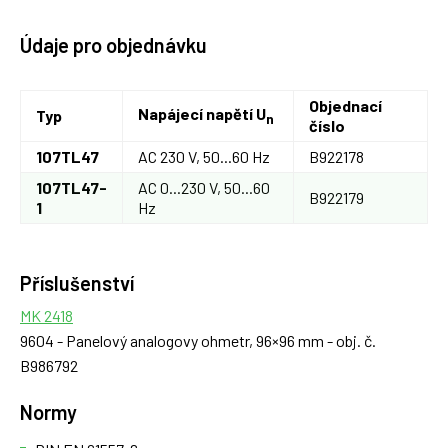
Údaje pro objednávku
Objednací
Napájecí napětí U
Typ
n
číslo
107TL47
AC 230 V, 50...60 Hz
B922178
107TL47-
AC 0...230 V, 50...60
B922179
1
Hz
Příslušenství
MK 2418
9604 - Panelový analogovy ohmetr, 96×96 mm - obj. č.
B986792
Normy