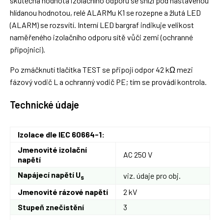
skutečná hodnota izolačního odporu se sníží pod nastavenou
hlídanou hodnotou, relé ALARMu K1 se rozepne a žlutá LED
(ALARM) se rozsvítí. Interní LED bargraf indikuje velikost
naměřeného izolačního odporu sítě vůči zemi (ochranné
přípojnici).
Po zmáčknutí tlačítka TEST se připojí odpor 42 kΩ mezi
fázový vodič L a ochranný vodič PE; tím se provádí kontrola.
Technické údaje
Izolace dle IEC 60664-1:
Jmenovité izolační
AC 250 V
napětí
Napájecí napětí U
viz. údaje pro obj.
s
Jmenovité rázové napětí
2 kV
Stupeň znečistění
3