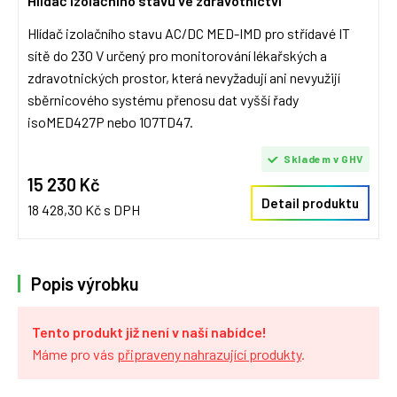
Hlídač izolačního stavu ve zdravotnictví
Hlídač izolačního stavu AC/DC MED-IMD pro střídavé IT
sítě do 230 V určený pro monitorování lékařských a
zdravotnických prostor, která nevyžadují ani nevyužijí
sběrnicového systému přenosu dat vyšší řady
isoMED427P nebo 107TD47.
Skladem v GHV
15 230 Kč
Detail produktu
18 428,30 Kč s DPH
Popis výrobku
Tento produkt již není v naší nabídce!
Máme pro vás
připraveny nahrazující produkty
.