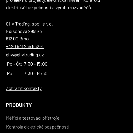
elektrické bezpečnosti a výrobu rozvaděčů.
GHV Trading, spol. s r. o.
Edisonova 2955/3
612 00 Brno
+420 541 235 532-4
ghv@ghvtrading.cz
Po - Čt:
7:30 - 15:00
Pá:
7:30 - 14:30
Zobrazit kontakty
PRODUKTY
Měřicí a testovací přístroje
Kontrola elektrické bezpečnosti