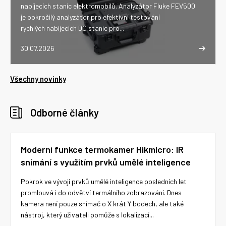
nabíjecích stanic elektromobilů. Analyzátor Fluke FEV500
je pokročilý analyzátor pro efektivní testování
rychlých nabíjecích DC stanic pro...
30.07.2026
Všechny novinky
Odborné články
Moderní funkce termokamer Hikmicro: IR
snímání s využitím prvků umělé inteligence
Pokrok ve vývoji prvků umělé inteligence posledních let
promlouvá i do odvětví termálního zobrazování. Dnes
kamera není pouze snímač o X krát Y bodech, ale také
nástroj, který uživateli pomůže s lokalizací...