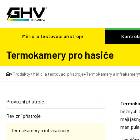
Měřicí a testovací přístroje
Kontrola
Termokamery pro hasiče
»
»
»
Produkty
Měřicí a testovací přístroje
Termokamery a infrakamery
Provozní přístroje
Termoka
běžných t
Revizní přístroje
mají jasn
manipulac
Termokamery a infrakamery
Hasičům p