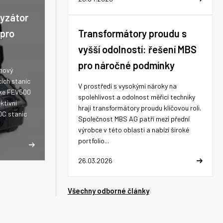
lyzátor
 pro
Transformátory proudu s
vyšší odolností: řešení MBS
pro náročné podmínky
 nový
cích stanic
V prostředí s vysokými nároky na
uke FEV500
spolehlivost a odolnost měřicí techniky
ktivní
hrají transformátory proudu klíčovou roli.
DC stanic
Společnost MBS AG patří mezi přední
výrobce v této oblasti a nabízí široké
portfolio...
26.03.2026
Všechny odborné články