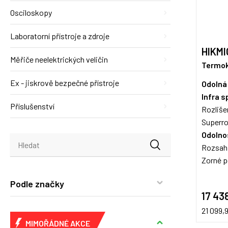
Osciloskopy
Laboratorní přístroje a zdroje
HIKMI
Měřiče neelektrických veličin
Termok
Ex - jiskrově bezpečné přístroje
Odolná
Infra 
Příslušenství
Rozliše
Superro
Odolnos
Rozsa
Zorné p
Podle značky
17 43
21 099,
MIMOŘÁDNÉ AKCE