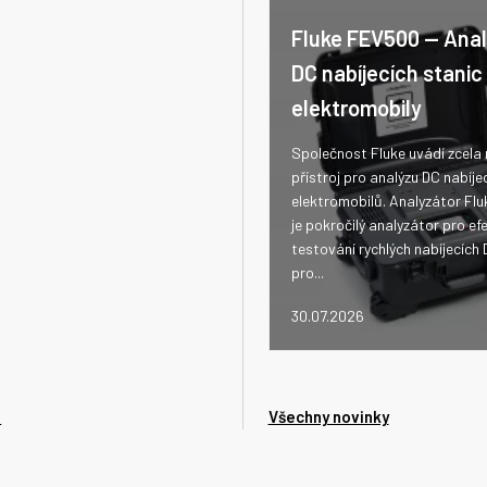
Fluke FEV500 -- Ana
DC nabíjecích stanic
elektromobily
Společnost Fluke uvádí zcela
přístroj pro analýzu DC nabíje
elektromobilů. Analyzátor Fl
je pokročilý analyzátor pro efe
testování rychlých nabíjecích 
pro...
30.07.2026
e
Všechny novinky