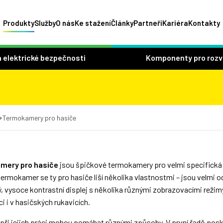
Produkty
Služby
O nás
Ke stažení
Články
Partneři
Kariéra
Kontakty
 elektrické bezpečnosti
Komponenty pro roz
»
Termokamery pro hasiče
mery pro hasiče
jsou špičkové termokamery pro velmi specifická 
ermokamer se ty pro hasiče liší několika vlastnostmi – jsou velmi
ý, vysoce kontrastní displej s několika různými zobrazovacími reži
i i v hasičských rukavicích.
ři jejich práci mohou pomáhat různými způsoby. V první řadě poskyt