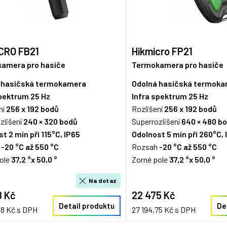
CRO FB21
Hikmicro FP21
amera pro hasiče
Termokamera pro hasiče
 hasičská termokamera
Odolná hasičská termok
spektrum 25
Hz
Infra spektrum 25
Hz
ní
256 x 192 bodů
Rozlišení
256 x 192 bodů
zlišení
240 × 320 bodů
Superrozlišení
640 × 480 b
t 2 min při 115°C, IP65
Odolnost 5 min při 260°C, 
h
-20 °C až 550 °C
Rozsah
-20 °C až 550 °C
ole
37,2 °x 50,0 °
Zorné pole
37,2 °x 50,0 °
Na dotaz
8 Kč
22 475 Kč
Detail produktu
De
98 Kč s DPH
27 194,75 Kč s DPH