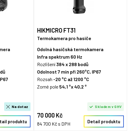
HIKMICRO FT31
Termokamera pro hasiče
amera
Odolná hasičská termokamera
Infra spektrum 6
0 Hz
Rozlišení
384 x 288 bodů
odů
Odolnost 7 min při 260°C, IP67
IP67
Rozsah
-20 °C až 1200 °C
Zorné pole
54,1 °x 40,2 °
Na dotaz
Skladem v GHV
70 000 Kč
tail produktu
Detail produktu
84 700 Kč s DPH