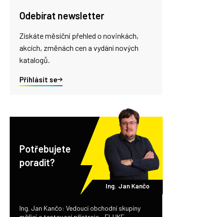
Odebírat newsletter
Získáte měsíční přehled o novinkách,
akcích, změnách cen a vydání nových
katalogů.
Přihlásit se
Potřebujete
poradit?
Ing. Jan Kančo
Ing. Jan Kančo: Vedoucí obchodní skupiny
měřicí a testovací přístroje - FLUKE,