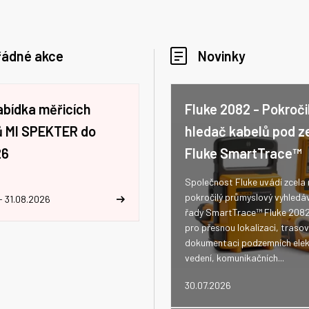
řádné akce
Novinky
abídka měřicích
Fluke 2082 - Pokroči
jů MI SPEKTER do
hledač kabelů pod z
26
Fluke SmartTrace™
Společnost Fluke uvádí zcela
pokročilý průmyslový vyhledá
- 31.08.2026
řady SmartTrace™ Fluke 208
pro přesnou lokalizaci, trasov
dokumentaci podzemních elek
vedení, komunikačních...
30.07.2026