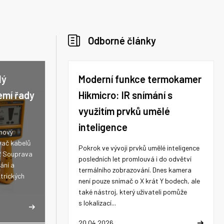
Odborné články
lý
Moderní funkce termokamer
emí řady
Hikmicro: IR snímání s
využitím prvků umělé
inteligence
 nový
vač kabelů
Pokrok ve vývoji prvků umělé inteligence
2 Souprava
posledních let promlouvá i do odvětví
ání a
termálního zobrazování. Dnes kamera
trických
není pouze snímač o X krát Y bodech, ale
také nástroj, který uživateli pomůže
s lokalizací...
20.04.2026