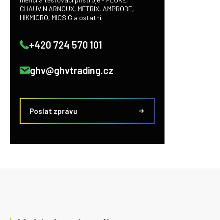
CHAUVIN ARNOUX, METRIX, AMPROBE,
HIKMICRO, MICSIG a ostatní.
+420 724 570 101
ghv@ghvtrading.cz
Poslat zprávu