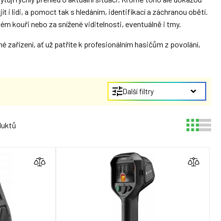
i lidi, a pomoct tak s hledáním, identifikací a záchranou obětí.
m kouři nebo za snížené viditelnosti, eventuálně i tmy.
é zařízení, ať už patříte k profesionálním hasičům z povolání,
Další filtry
duktů