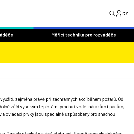
CZ
S
váděče
Měřicí technika pro rozváděče
využití, zejména právě při záchranných akcí během požárů. Od
 odolné vůči vysokým teplotám, prachu i vodě, nárazům i pádům,
my a ovládací prvky jsou speciálně uzpůsobeny pro snadnou
ují rychlý přehled o aktuální situaci. Kromě toho ale dokážou