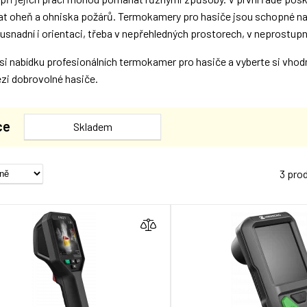
at oheň a ohniska požárů. Termokamery pro hasiče jsou schopné najít 
snadní i orientaci, třeba v nepřehledných prostorech, v neprostupné
si nabídku profesionálních termokamer pro hasiče a vyberte si vhodn
zi dobrovolné hasiče.
ce
Skladem
3 pro