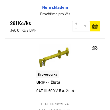
Není skladem
Prověříme pro Vás
281 Kč/ks
+
-
340,01 Kč s DPH
Krokosvorka
GRIP-F žlutá
CAT III, 600 V, 5 A, žlutá
OBJ: 66.9829-24
EAN: 842640118789