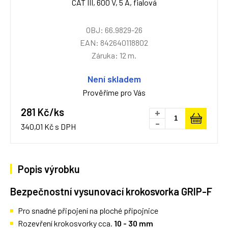
CAT III, 600 V, 5 A, fialová
OBJ: 66.9829-26
EAN: 842640118802
Záruka: 12 m.
Není skladem
Prověříme pro Vás
281 Kč/ks
+
-
340,01 Kč s DPH
Popis výrobku
Bezpečnostní vysunovací krokosvorka GRIP-F
Pro snadné připojení na ploché přípojnice
Rozevření krokosvorky cca.
10 -
30 mm