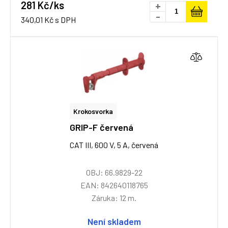
281 Kč/ks
+
-
340,01 Kč s DPH
Krokosvorka
GRIP-F červená
CAT III, 600 V, 5 A, červená
OBJ: 66.9829-22
EAN: 842640118765
Záruka: 12 m.
Není skladem