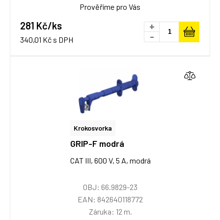
Prověříme pro Vás
281 Kč/ks
+
-
340,01 Kč s DPH
Krokosvorka
GRIP-F modrá
CAT III, 600 V, 5 A, modrá
OBJ: 66.9829-23
EAN: 842640118772
Záruka: 12 m.