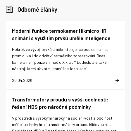
Odborné články
Moderní funkce termokamer Hikmicro: IR
snímání s využitím prvků umělé inteligence
Pokrok ve vývoji prvků umělé inteligence posledních let
promlouvá i do odvětví termálního zobrazování. Dnes
kamera není pouze snímač o X krát Y bodech, ale také
nástroj, který uživateli pomůže s lokalizací...
20.04.2026
Transformátory proudu s vyšší odolností:
řešení MBS pro náročné podmínky
V prostředí s vysokými nároky na spolehlivost a odolnost
měřicí techniky hrají transformátory proudu klíčovou roli.
Společnost MBS AG patří mezi přední výrobce v této oblasti