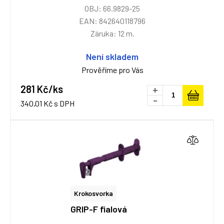
OBJ: 66.9829-25
EAN: 842640118796
Záruka: 12 m.
Není skladem
Prověříme pro Vás
281 Kč/ks
+
-
340,01 Kč s DPH
Krokosvorka
GRIP-F fialová