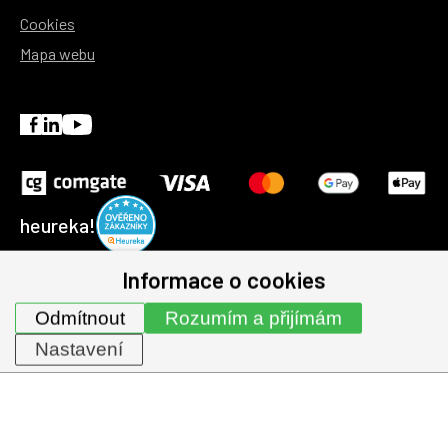
Cookies
Mapa webu
heureka!
Informace o cookies
© 1991-2026 | GHV Trading, spol. s r.o. všechna práva
Odmítnout
Rozumím a přijímám
vyhrazena.
Nastavení