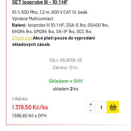
SET Isoprobe III - 10:1 HF
10:1, 500 Mhz, 1,2 m, 600 V CAT IV, šedá
Výrobce Multicontact
Balení:
Isoprobe III 10:1 HF, ZGA-S 1ks, GS400 1ks,
GH284 1ks, GM284 1ks, SK-IP 1ks, SCC 1ks
Zjistit více
Akce platí pouze do vyprodání
skladových zásob.
OBJ: 68.9556-28
Záruka: 12 m.
Skladem v GHV
skladem
2
ks
1 759 Kč
+
1 319,50 Kč/ks
-
1 596,60 Kč s DPH