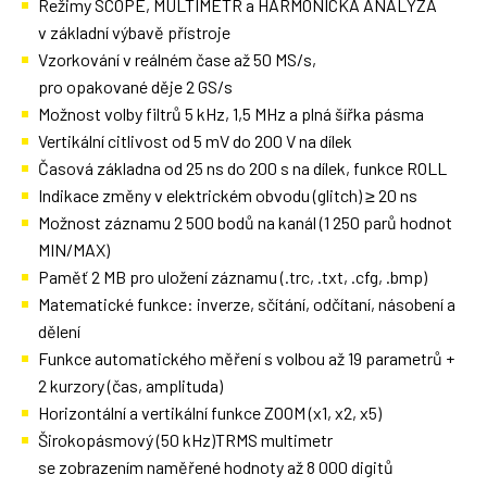
Režimy SCOPE, MULTIMETR a HARMONICKÁ ANALÝZA
v základní výbavě přístroje
Vzorkování v reálném čase až 50 MS/s,
pro opakované děje 2 GS/s
Možnost volby filtrů 5 kHz, 1,5 MHz a plná šířka pásma
Vertikální citlivost od 5 mV do 200 V na dílek
Časová základna od 25 ns do 200 s na dílek, funkce ROLL
Indikace změny v elektrickém obvodu (glitch) ≥ 20 ns
Možnost záznamu 2 500 bodů na kanál (1 250 parů hodnot
MIN/MAX)
Paměť 2 MB pro uložení záznamu (.trc, .txt, .cfg, .bmp)
Matematické funkce: inverze, sčítání, odčítaní, násobení a
dělení
Funkce automatického měření s volbou až 19 parametrů +
2 kurzory (čas, amplituda)
Horizontální a vertikální funkce ZOOM (x1, x2, x5)
Širokopásmový (50 kHz)TRMS multimetr
se zobrazením naměřené hodnoty až 8 000 digitů