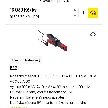
Prověříme pro Vás
16 030 Kč/ks
+
-
19 396,30 Kč s DPH
Převodník klešťový
E27
Rozsahy měření 0,05 A...7 A AC (10 A DC), 0,05 A...70 A
AC (100 A DC)
Výstup 100 mV / A, 10 mV / A, šířka pásma 100 kHz
Průměr 11,8 mm, vodič s konektory BNC
Napájení: baterie 9V nebo adaptér
Dodávka včetně 9V baterie a návodu na obsluhu
Zjistit více