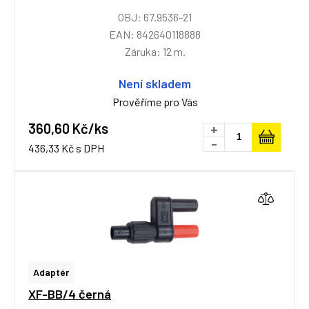
OBJ: 67.9536-21
EAN: 842640118888
Záruka: 12 m.
Není skladem
Prověříme pro Vás
360,60 Kč/ks
+
-
436,33 Kč s DPH
Adaptér
XF-BB/4 černá