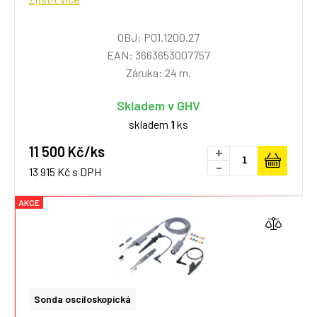
OBJ: P01.1200.27
EAN: 3663653007757
Záruka: 24 m.
Skladem v GHV
skladem
1
ks
11 500 Kč/ks
+
-
13 915 Kč s DPH
AKCE
Sonda osciloskopická