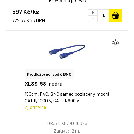
Prověříme pro Vás
597 Kč/ks
+
-
722,37 Kč s DPH
Prodlužovací vodič BNC
XLSS-58 modrá
150cm, PVC, BNC samec pozlacený, modrá
CAT II, 1000 V, CAT III, 600 V
Zjistit více
OBJ: 67.9770-15023
Záruka: 12 m.