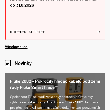
do 31.8.2026
01.07.2026 - 31.08.2026
Všechny akce
Novinky
Fluke 2082 - Pokročilý hledač kabelů pod zemí
řady Fluke SmartTrace™
Společnost Fluke uvádí zcela nový pokročilý průmyslový
vyhledávač kabelů řady SmartTrace™ Fluke 2082 Souprava
pro přesnou lokalizaci, trasování a dokumentaci podzemních