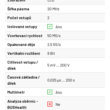
Šířka pásma
20 MHz
Počet vstupů
2
Izolované vstupy
Ano
Vzorkovací rychlost
50 MS/s
Opakované děje
2,5 GS/s
Vertikální rozlišení
9 Bit
Citlivost vstupu /
5 mV … 200 V
dílek
Časová základna /
0,025 µs … 200 s
dílek
Multimetr
Ano
Analýza sběrnic -
Ne
BUSHealth