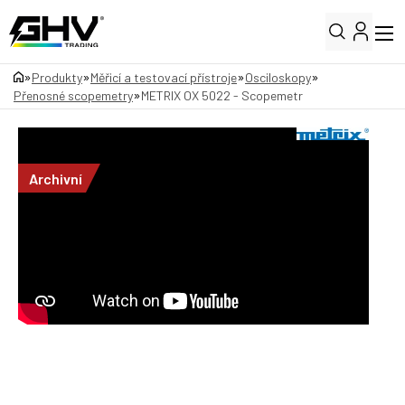
»
»
»
»
Produkty
Měřicí a testovací přístroje
Osciloskopy
»
Přenosné scopemetry
METRIX OX 5022 - Scopemetr
Archivní