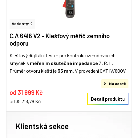
Varianty: 2
C.A 6416 V2 - Klešťový měřič zemního
odporu
Klešťový digitální tester pro kontrolu uzemňovacích
smyček s
měřením skutečné impedance
Z, R, L.
Průměr otvoru kleští je
35 mm
. V provedení CAT IV/600V.
Na cestě
od 31 999 Kč
Detail produktu
od 38 718,79 Kč
Klientská sekce