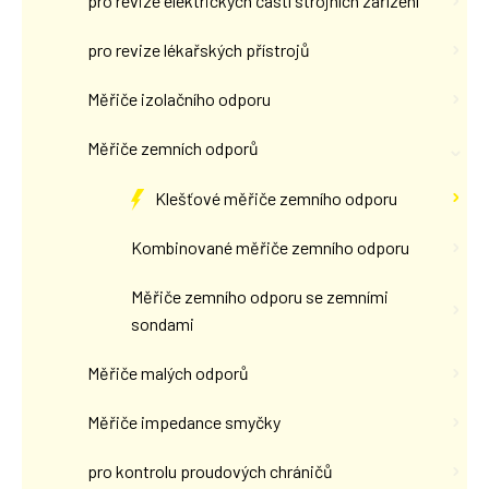
pro revize elektrických částí strojních zařízení
pro revize lékařských přístrojů
Měřiče izolačního odporu
Měřiče zemních odporů
Klešťové měřiče zemního odporu
Kombinované měřiče zemního odporu
Měřiče zemního odporu se zemními
sondami
Měřiče malých odporů
Měřiče impedance smyčky
pro kontrolu proudových chráničů