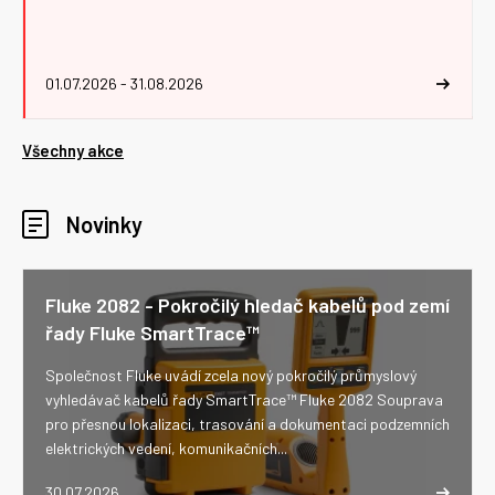
01.07.2026 - 31.08.2026
Všechny akce
Novinky
Fluke 2082 - Pokročilý hledač kabelů pod zemí
řady Fluke SmartTrace™
Společnost Fluke uvádí zcela nový pokročilý průmyslový
vyhledávač kabelů řady SmartTrace™ Fluke 2082 Souprava
pro přesnou lokalizaci, trasování a dokumentaci podzemních
elektrických vedení, komunikačních...
30.07.2026