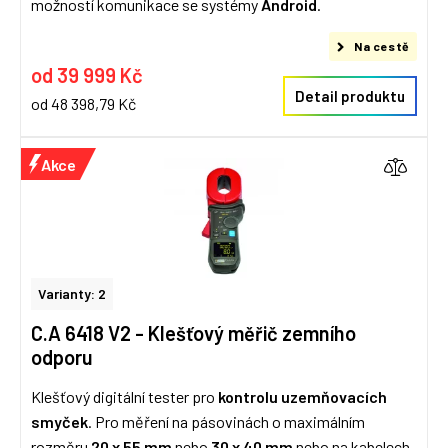
možností komunikace se systémy
Android
.
Na cestě
od 39 999 Kč
Detail produktu
od 48 398,79 Kč
Akce
Varianty: 2
C.A 6418 V2 - Klešťový měřič zemního
odporu
Klešťový digitální tester pro
kontrolu uzemňovacích
smyček
. Pro měření na pásovinách o maximálním
rozměru
20 x 55 mm
nebo
30 x 40 mm
nebo na kabelech