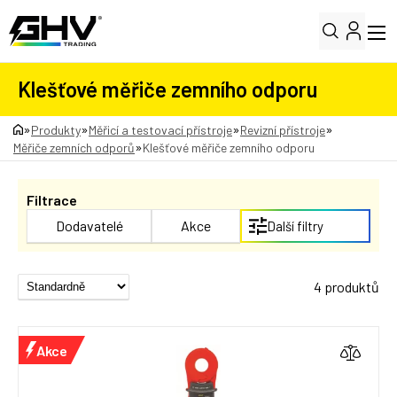
Klešťové měřiče zemního odporu
»
»
»
»
Produkty
Měřicí a testovací přístroje
Revizní přístroje
»
Měřiče zemních odporů
Klešťové měřiče zemního odporu
Filtrace
Dodavatelé
Akce
Další filtry
4 produktů
Akce