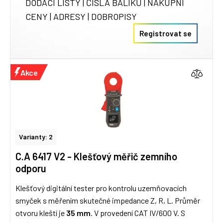
DODACÍ LISTY | ČÍSLA BALÍKŮ | NÁKUPNÍ
CENY | ADRESY | DOBROPISY
Registrovat se
Akce
Varianty: 2
C.A 6417 V2 - Klešťový měřič zemního
odporu
Klešťový digitální tester pro kontrolu uzemňovacích
smyček s měřením skutečné impedance Z, R, L. Průměr
otvoru kleští je
35 mm
. V provedení CAT IV/600 V. S