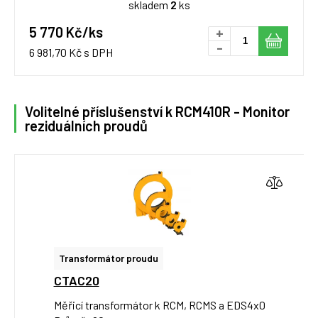
skladem
2
ks
5 770 Kč/ks
+
-
6 981,70 Kč s DPH
Volitelné příslušenství k RCM410R - Monitor
reziduálních proudů
Transformátor proudu
CTAC20
Měřicí transformátor k RCM, RCMS a EDS4x0