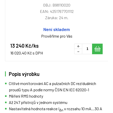
OBJ: B98110020
EAN: 4251767701112
Záruka: 24 m.
Není skladem
Prověříme pro Vás
13 240 Kč/ks
+
-
16 020,40 Kč s DPH
Popis výrobku
Citlivé monitorování AC a pulzačních DC reziduálních
proudů typu A podle normy ČSN EN IEC 62020-1
Měření RMS hodnoty
Až 247 přístrojů v jednom systému
Nastavitelná hodnota reakce I
v rozsahu 10 mA…30 A
Δn