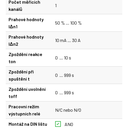
Počet měřících
1
kanálů
Prahové hodnoty
50 % … 100 %
lΔn1
Prahové hodnoty
10 mA … 30 A
lΔn2
Zpoždění reakce
0 … 10 s
ton
Zpoždění při
0 … 999 s
spuštění t
Zpoždění uvolnění
0 … 999 s
toff
Pracovní režim
N/C nebo N/O
výstupních relé
Montáž na DIN lištu
ANO