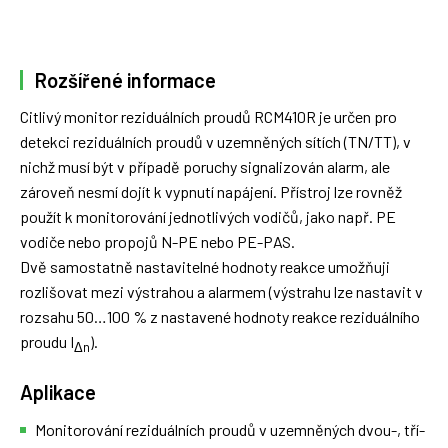
Rozšířené informace
Citlivý monitor reziduálních proudů RCM410R je určen pro
detekci reziduálních proudů v uzemněných sítích (TN/TT), v
nichž musí být v případě poruchy signalizován alarm, ale
zároveň nesmí dojít k vypnutí napájení. Přístroj lze rovněž
použít k monitorování jednotlivých vodičů, jako např. PE
vodiče nebo propojů N-PE nebo PE-PAS.
Dvě samostatně nastavitelné hodnoty reakce umožňuji
rozlišovat mezi výstrahou a alarmem (výstrahu lze nastavit v
rozsahu 50…100 % z nastavené hodnoty reakce reziduálního
proudu I
).
Δn
Aplikace
Monitorování reziduálních proudů v uzemněných dvou-, tří-