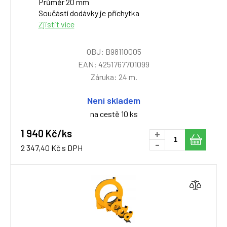
Průměr 20 mm
Součástí dodávky je příchytka
Zjistit více
OBJ: B98110005
EAN: 4251767701099
Záruka: 24 m.
Není skladem
na cestě 10 ks
1 940 Kč/ks
+
-
2 347,40 Kč s DPH