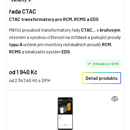
řada CTAC
CTAC transformátory pro RCM, RCMS a EDS
Měřicí proudové transformátory řady
CTAC...
s
kruhovým
otvorem a vysokou citlivostí na střídavé a pulsující proudy
typu A
určené pro monitory reziduálních proudů
RCM
,
RCMS
a lokalizační systém
EDS
.
Skladem v GHV
od 1 940 Kč
Detail produktu
od 2 347,40 Kč s DPH