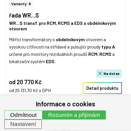
Varianty: 8
řada WR...S
WR...S transf. pro RCM, RCMS a EDS s obdélníkovým
otvorem
Měřicí transformátory s
obdélníkovým
otvorem a
vysokou citlivostí na střídavé a pulsující proudy
typu A
určené pro monitory reziduálních proudů
RCM
,
RCMS
a
lokalizační systém
EDS
.
Na dotaz
od 20 770 Kč
Detail produktu
od 25 131,70 Kč s DPH
Informace o cookies
Odmítnout
Rozumím a přijímám
Nastavení