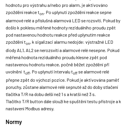
hodnotu pro výstrahu a/nebo pro alarm, je aktivováno
zpoždění reakce t
. Po uplynutí zpoždění reakce sepne
on
alarmové relé a příslušná alarmová LED se rozsvítí. Pokud by
došlo k poklesu měřené hodnoty reziduálního proudu zpět
pod nastavenou hodnotu reakce před uplynutím reakce
zpoždění t
, k sigalizaci alarmu nedojde: výstražné LED
on
diody AL1, AL2 se nerozsvítí a alarmové relé nesepne. Pokud
měřená hodnota reziduálního proudu klesne zpět pod
nastavenou hodnotu reakce, počně běžet zpoždění při
uvolnění t
. Po uplynutí intervalu t
se alarmové relé
off
off
přepne zpět do výchozí pozice. Pokud je aktivována paměť
poruchy, zůstane alarmové relé sepnuté až do doby stlačení
tlačítka T/R na dobu delší než 1 s a kratší než 3 s.
Tlačítko T/R button dále slouží ke spuštění testu přístroje a k
nastavení Modbus adresy.
Normy