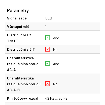
Parametry
Signalizace
LED
Výstupní relé
1
Distribuční síť
Ano
TN/TT
Distribuční síť IT
Ne
Charakteristika
reziduálního proudu
Ano
AC, A
Charakteristika
reziduálního proudu
Ne
AC, A, B
Kmitočtový rozsah
42 Hz … 70 Hz