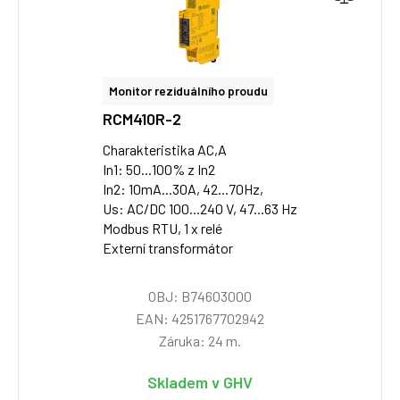
Monitor reziduálního proudu
RCM410R-2
Charakteristika AC,A
In1: 50...100% z In2
In2: 10mA...30A, 42...70Hz,
Us: AC/DC 100...240 V, 47...63 Hz
Modbus RTU, 1 x relé
Externí transformátor
OBJ: B74603000
EAN: 4251767702942
Záruka: 24 m.
Skladem v GHV