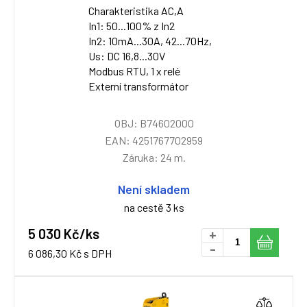
Charakteristika AC,A
In1: 50...100% z In2
In2: 10mA...30A, 42...70Hz,
Us: DC 16,8...30V
Modbus RTU, 1 x relé
Externí transformátor
OBJ: B74602000
EAN: 4251767702959
Záruka: 24 m.
Není skladem
na cestě 3 ks
5 030 Kč/ks
+
-
6 086,30 Kč s DPH