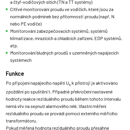
a čtyř-vodičových sítích (TN a TT systémy)
Citlivé monitorování proudu ve vodičích, které jsou za
normálních podmínek bez přítomnosti proudu (např. N
nebo PE vodiče)
Monitorování zabezpečovacích systémů, systémů
klimatizace, mrazících a chladících zařízení, EDP systémů,
atp.
Monitorování bludných proudů v uzemněných napájecích
systémech
Funkce
Po připojení napájecího napětí U
k přístroji je aktivováno
s
zpoždění po spuštění t. Případné překročení nastavené
hodnoty reakce reziduálního proudu během tohoto intervalu
nemá vliv na sepnutí alarmového relé. Vlastní měření
reziduálního proudu se provádí pomocí externího měřicího
transformátoru.
Pokud měřená hodnota reziduálního proudu přesáhne