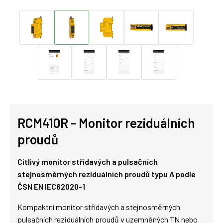
RCM410R - Monitor reziduálních
proudů
Citlivý monitor střídavých a pulsačních
stejnosměrných reziduálních proudů typu A podle
ČSN EN IEC62020-1
Kompaktní monitor střídavých a stejnosměrných
pulsačních reziduálních proudů v uzemněných TN nebo