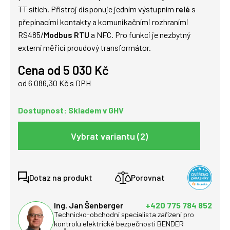
TT sítích. Přístroj disponuje jedním výstupním
relé
s
přepínacími kontakty a komunikačními rozhraními
RS485/
Modbus RTU
a NFC. Pro funkci je nezbytný
externí měřicí proudový transformátor.
Cena od 5 030 Kč
od 6 086,30 Kč s DPH
Dostupnost: Skladem v GHV
Vybrat variantu (2)
Dotaz na produkt
Porovnat
Ing. Jan Šenberger
+420 775 784 852
Technicko-obchodní specialista zařízení pro
kontrolu elektrické bezpečnosti BENDER