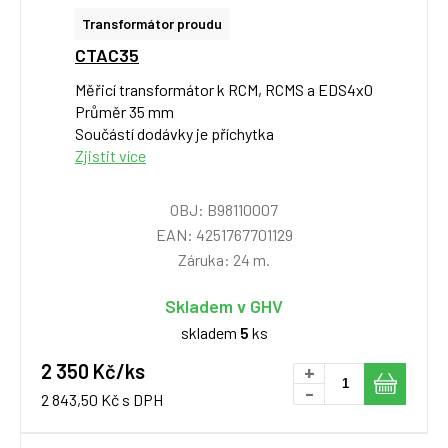
Transformátor proudu
CTAC35
Měřicí transformátor k RCM, RCMS a EDS4x0
Průměr 35 mm
Součástí dodávky je příchytka
Zjistit více
OBJ: B98110007
EAN: 4251767701129
Záruka: 24 m.
Skladem v GHV
skladem
5
ks
2 350 Kč/ks
+
-
2 843,50 Kč s DPH