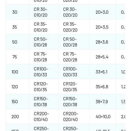
CR 30-
CR 30-
30
20×3,0
0,30
010/20
020/20
CR 35-
CR 35-
35
20×3,5
0,35
010/20
020/20
CR 50-
CR 50-
50
28×3,6
0,50
010/28
020/28
CR 75-
CR 75-
75
28×5,4
0,75
010/28
020/28
CR100-
CR100-
100
33×6,1
1,00
010/33
020/33
CR120-
CR120-
120
35×6,8
1,20
010/35
020/35
CR150-
CR150-
150
38×7,9
1,50
010/38
020/38
CR200-
CR200-
200
40×10,0
2,00
010/40
020/40
CR250-
CR250-