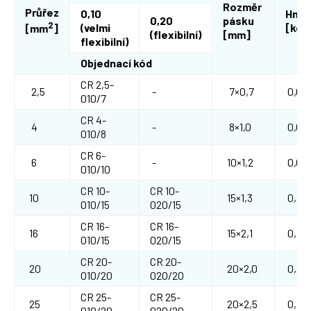
Rozměr
Průřez
0,10
Hmo
0,20
pásku
2
(velmi
[kg/
[mm
]
(flexibilní)
[mm]
flexibilní)
Objednací kód
CR 2,5-
2,5
-
7×0,7
0,02
010/7
CR 4-
4
-
8×1,0
0,04
010/8
CR 6-
6
-
10×1,2
0,06
010/10
CR 10-
CR 10-
10
15×1,3
0,10
010/15
020/15
CR 16-
CR 16-
16
15×2,1
0,16
010/15
020/15
CR 20-
CR 20-
20
20×2,0
0,20
010/20
020/20
CR 25-
CR 25-
25
20×2,5
0,25
010/20
020/20