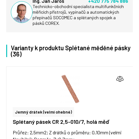
Ing. Jan Jaroš
+420 775 784 886
Technicko-obchodní specialista multifunkčních
měřicích přístrojů, vypínačů a automatických
přepínačů SOCOMEC a splétaných spojek a
pásků COREX.
Varianty k produktu Splétané měděné pásky
(36)
Jemný drátek (velmi ohebné)
Splétaný pásek CR 2,5-010/7, holá měď
Průřez: 2,5mm2; Z drátků o průměru: 0,10mm (velmi