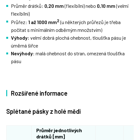
Průměr drátků:
0,20 mm
(flexibilní) nebo
0,10 mm
(velmi
flexibilní)
2
Průřez:
1 až 1000 mm
(u některých průřezů je třeba
počítat s minimálním odběrným množstvím)
Výhody:
velmi dobrá plochá ohebnost, tloušťka pásu je
úměrná šířce
Nevýhody
: malá ohebnost do stran, omezená tloušťka
pásu
Rozšířené informace
Splétané pásky z holé mědi
Průměr jednotlivých
drátků [mm]