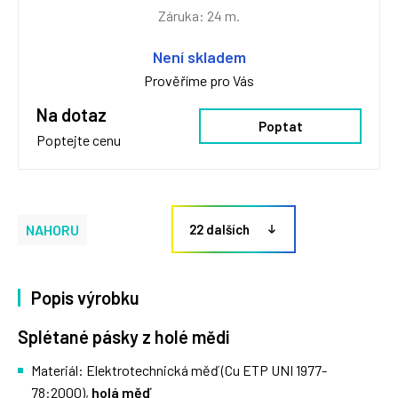
Záruka: 24 m.
Není skladem
Prověříme pro Vás
Na dotaz
Poptat
Poptejte cenu
NAHORU
22 dalších
Popis výrobku
Splétané pásky z holé mědi
Materiál: Elektrotechnická měď (Cu ETP UNI 1977-
78:2000),
holá měď