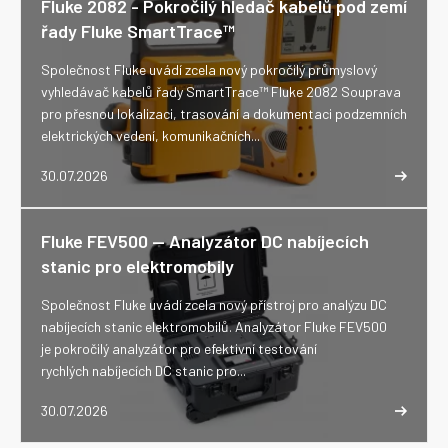
Fluke 2082 - Pokročilý hledač kabelů pod zemí
řady Fluke SmartTrace™
Společnost Fluke uvádí zcela nový pokročilý průmyslový
vyhledávač kabelů řady SmartTrace™ Fluke 2082 Souprava
pro přesnou lokalizaci, trasování a dokumentaci podzemních
elektrických vedení, komunikačních...
30.07.2026
Fluke FEV500 -- Analyzátor DC nabíjecích
stanic pro elektromobily
Společnost Fluke uvádí zcela nový přístroj pro analýzu DC
nabíjecích stanic elektromobilů. Analyzátor Fluke FEV500
je pokročilý analyzátor pro efektivní testování
rychlých nabíjecích DC stanic pro...
30.07.2026