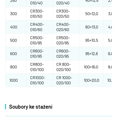
250
40×12,5
2,50
010/40
020/40
CR300-
CR300-
300
50×12,0
3,00
010/50
020/50
CR400-
CR400-
400
60×13,0
4,00
010/60
020/60
CR500-
CR500-
500
95×10,5
5,00
010/95
020/95
CR600-
CR600-
600
95×12,6
6,00
010/95
020/95
CR800-
CR 800-
800
100×16,0
8,00
010/100
020/100
CR1000-
CR 1000-
1000
100×20,0
10,00
010/100
020/100
Soubory ke stažení