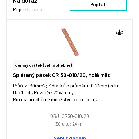
Na dotaz
Poptat
Poptejte cenu
Jemný drátek (velmi ohebné)
Splétaný pásek CR 30-010/20, holá měď
Průřez: 30mm2; Z drátků o průměru: 0,10mm (velmi
flexibilní); Rozměr: 20x3mm;
Minimální odběrné množství: xx m = x kg;
OBJ: CR30-010/20
Záruka: 24 m.
Není skladem