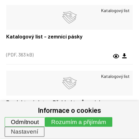
Katalogový list
Katalogový list - zemnící pásky
(PDF, 363 kB)
Katalogový list
Produktová data - Přehled typů spojek
Informace o cookies
(PDF, 541 kB)
Odmítnout
Rozumím a přijímám
Nastavení