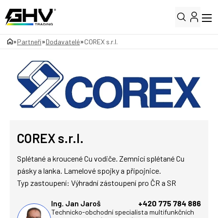
»
»
»
Partneři
Dodavatelé
COREX s.r.l.
COREX s.r.l.
Splétané a kroucené Cu vodiče. Zemnicí splétané Cu
pásky a lanka. Lamelové spojky a přípojnice.
Typ zastoupení: Výhradní zástoupení pro ČR a SR
Ing. Jan Jaroš
+420 775 784 886
Technicko-obchodní specialista multifunkčních