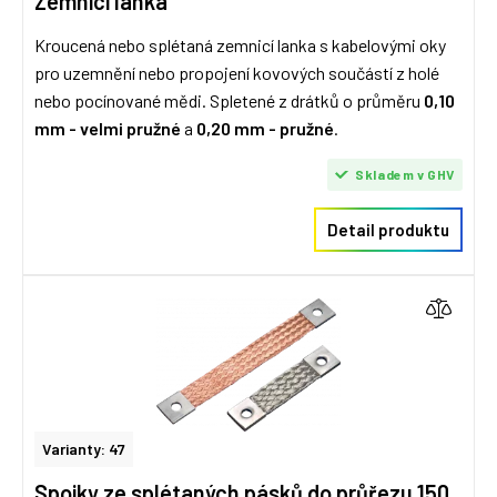
Zemnicí lanka
Kroucená nebo splétaná zemnicí lanka s kabelovými oky
pro uzemnění nebo propojení kovových součástí z holé
nebo pocínované mědi. Spletené z drátků o průměru
0,10
mm - velmi pružné
a
0,20 mm - pružné
.
Skladem v GHV
Detail produktu
Varianty: 47
Spojky ze splétaných pásků do průřezu 150