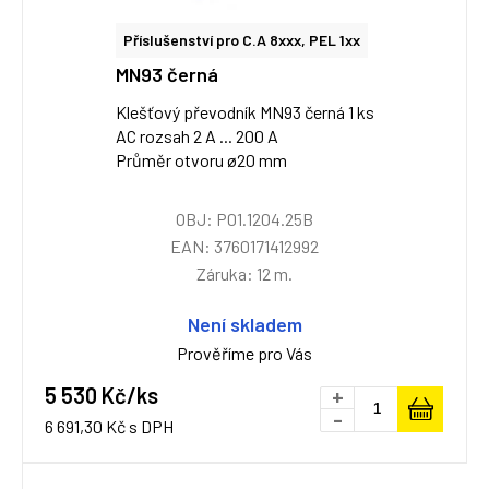
Příslušenství pro C.A 8xxx, PEL 1xx
MN93 černá
Klešťový převodník MN93 černá 1 ks
AC rozsah 2 A ... 200 A
Průměr otvoru ø20 mm
OBJ: P01.1204.25B
EAN: 3760171412992
Záruka: 12 m.
Není skladem
Prověříme pro Vás
5 530 Kč/ks
+
-
6 691,30 Kč s DPH