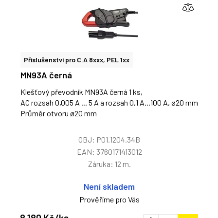
Příslušenství pro C.A 8xxx, PEL 1xx
MN93A černá
Klešťový převodník MN93A černá 1 ks,
AC rozsah 0,005 A ... 5 A a rozsah 0,1 A...100 A, ø20 mm
Průměr otvoru ø20 mm
OBJ: P01.1204.34B
EAN: 3760171413012
Záruka: 12 m.
Není skladem
Prověříme pro Vás