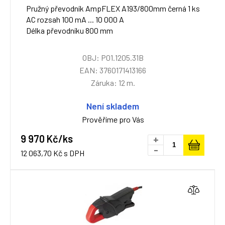
Pružný převodník AmpFLEX A193/800mm černá 1 ks
AC rozsah 100 mA ... 10 000 A
Délka převodníku 800 mm
OBJ: P01.1205.31B
EAN: 3760171413166
Záruka: 12 m.
Není skladem
Prověříme pro Vás
9 970 Kč/ks
+
-
12 063,70 Kč s DPH