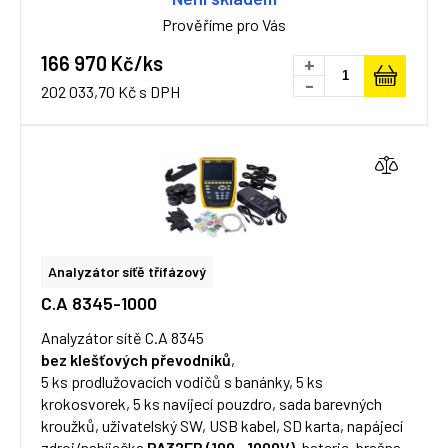
Prověříme pro Vás
166 970 Kč/ks
+
-
202 033,70 Kč s DPH
Analyzátor síťě třífázový
C.A 8345-1000
Analyzátor sítě C.A 8345
bez klešťových převodníků
,
5 ks prodlužovacích vodičů s banánky, 5 ks
krokosvorek, 5 ks navíjecí pouzdro, sada barevných
kroužků, uživatelský SW, USB kabel, SD karta, napájecí
zdroj/nabíječka
PA32ER (100...1000V)
, baterie, brašna,