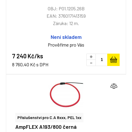
OBJ: P01.1205.26B
EAN: 3760171413159
Záruka: 12 m.
Není skladem
Prověříme pro Vás
7 240 Kč/ks
+
-
8 760,40 Kč s DPH
Příslušenství pro C.A 8xxx, PEL 1xx
AmpFLEX A193/800 černá