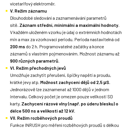
vícetarifový elektroměr.
V. Režim záznamu
Dlouhodobé sledování a zaznamenávání parametrů
sítě.
Záznam střední, minimální a maximální hodnoty
.
V každém uloženém vzorku je údaj o extrémních hodnotách
min a max za vzorkovací periodu. Perioda nastavitelná od
200 ms
do 2 h. Programovatelné začátky a konce
záznamů s vlastním pojmenováním. Možnost záznamu až
900 různých parametrů
.
VI. Režim přechodných jevů
Umožňuje zachytit přerušení, špičky napětí a proudu,
krátké jevy atp.
Možnost zachycení dějů od 2,5 μS
.
Jednorázově lze zaznamenat až 1000 dějů v jednom
intervalu. Celkový počet je omezen pouze velikosti SD
karty.
Zachycení rázové vlny (např. po úderu blesku) o
délce 500 ns a velikosti až 12 kV.
VII. Režim rozběhových proudů
Funkce INRUSH pro měření rozběhových proudů s délkou