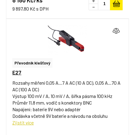
8 180 Kč/ks
+
-
9 897,80 Kč s DPH
Převodník klešťový
E27
Rozsahy měření 0,05 A...7 A AC (10 A DC), 0,05 A...70 A
AC (100 A DC)
Výstup 100 mV / A, 10 mV / A, šířka pásma 100 kHz
Průměr 11,8 mm, vodič s konektory BNC
Napájení: baterie 9V nebo adaptér
Dodávka včetně 9V baterie a návodu na obsluhu
Zjistit více