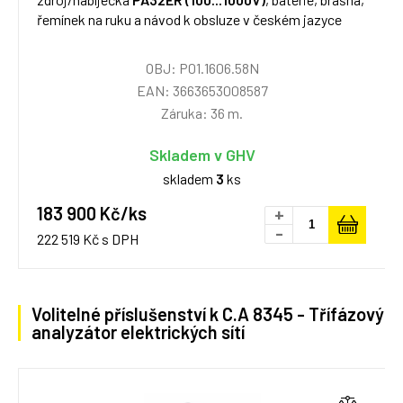
řemínek na ruku a návod k obsluze v českém jazyce
OBJ: P01.1606.58N
EAN: 3663653008587
Záruka: 36 m.
Skladem v GHV
skladem
3
ks
183 900 Kč/ks
+
-
222 519 Kč s DPH
Volitelné příslušenství k C.A 8345 - Třífázový
analyzátor elektrických sítí