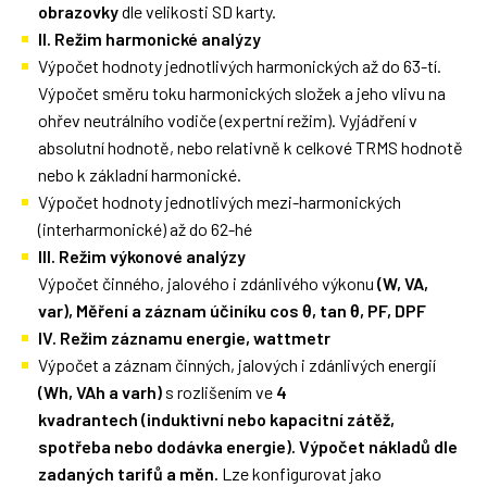
obrazovky
dle velikosti SD karty.
II. Režim harmonické analýzy
Výpočet hodnoty jednotlivých harmonických až do 63-tí.
Výpočet směru toku harmonických složek a jeho vlivu na
ohřev neutrálního vodiče (expertní režim). Vyjádření v
absolutní hodnotě, nebo relativně k celkové TRMS hodnotě
nebo k základní harmonické.
Výpočet hodnoty jednotlivých mezi-harmonických
(interharmonické) až do 62-hé
III. Režim výkonové analýzy
Výpočet činného, jalového i zdánlivého výkonu
(W, VA,
var),
Měření a záznam účiníku cos θ, tan θ, PF, DPF
IV. Režim záznamu energie, wattmetr
Výpočet a záznam činných, jalových i zdánlivých energií
(
Wh,
VAh a varh)
s rozlišením ve
4
kvadrantech
(induktivní nebo kapacitní zátěž,
spotřeba nebo dodávka energie).
Výpočet nákladů dle
zadaných tarifů a měn.
Lze konfigurovat jako