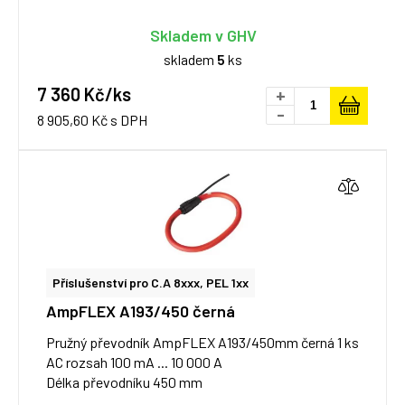
Skladem v GHV
skladem
5
ks
7 360 Kč/ks
+
-
8 905,60 Kč s DPH
Příslušenství pro C.A 8xxx, PEL 1xx
AmpFLEX A193/450 černá
Pružný převodník AmpFLEX A193/450mm černá 1 ks
AC rozsah 100 mA ... 10 000 A
Délka převodníku 450 mm