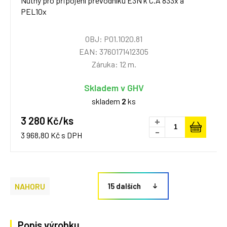
Nutný pro připojení převodníku E3N k C.A 833x a
PEL10x
OBJ: P01.1020.81
EAN: 3760171412305
Záruka: 12 m.
Skladem v GHV
skladem
2
ks
3 280 Kč/ks
+
-
3 968,80 Kč s DPH
NAHORU
15 dalších
Popis výrobku