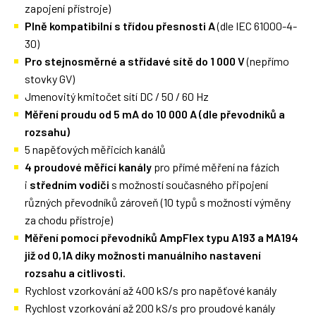
zapojení přístroje)
Plně kompatibilní s třídou přesnosti A
(dle IEC 61000-4-
30)
Pro stejnosměrné a střídavé sítě do 1 000 V
(nepřímo
stovky GV)
Jmenovitý kmitočet sítí DC / 50 / 60 Hz
Měření proudu od 5 mA do 10 000 A (dle převodníků a
rozsahu)
5 napěťových měřicích kanálů
4 proudové měřící kanály
pro přímé měření na fázích
i
středním vodiči
s možností současného připojení
různých převodníků zároveň (10 typů s možností výměny
za chodu přístroje)
Měření pomocí převodníků AmpFlex typu A193 a MA194
již od 0,1A díky možnosti manuálního nastavení
rozsahu a citlivosti.
Rychlost vzorkování až 400 kS/s pro napěťové kanály
Rychlost vzorkování až 200 kS/s pro proudové kanály