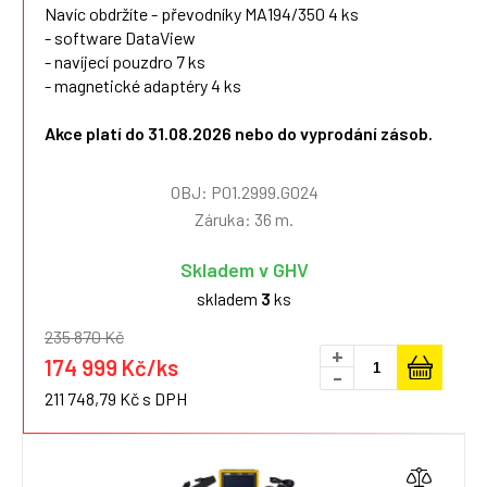
Navíc obdržíte - převodníky MA194/350 4 ks
- software DataView
- navíjecí pouzdro 7 ks
- magnetické adaptéry 4 ks
Akce platí do 31.08.2026 nebo do vyprodání zásob.
OBJ: P01.2999.G024
Záruka: 36 m.
Skladem v GHV
skladem
3
ks
235 870 Kč
+
174 999 Kč/ks
-
211 748,79 Kč s DPH