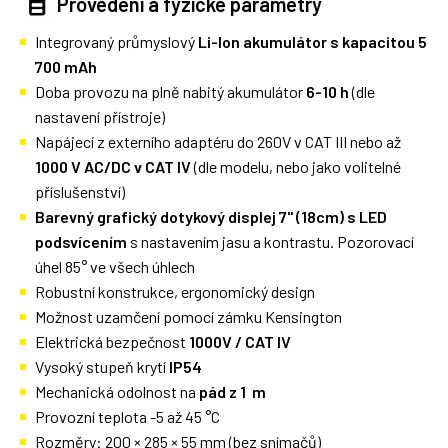
Provedení a fyzické parametry
Integrovaný průmyslový
Li-Ion akumulátor s kapacitou 5
700 mAh
Doba provozu na plně nabitý akumulátor
6-10 h
(dle
nastavení přístroje)
Napájecí z externího adaptéru do 260V v CAT III nebo až
1000 V AC/DC v CAT IV
(dle modelu, nebo jako volitelné
příslušenství)
Barevný grafický dotykový displej 7" (18cm) s LED
podsvícením
s nastavením jasu a kontrastu. Pozorovací
úhel 85° ve všech úhlech
Robustní konstrukce, ergonomický design
Možnost uzamčení pomocí zámku Kensington
Elektrická bezpečnost
1000V / CAT IV
Vysoký stupeň krytí
IP54
Mechanická odolnost na
pád z 1 m
Provozní teplota -5 až 45 °C
Rozměry: 200 × 285 × 55 mm (bez snímačů)