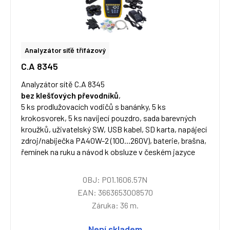
Analyzátor síťě třífázový
C.A 8345
Analyzátor sítě C.A 8345
bez klešťových převodníků
,
5 ks prodlužovacích vodičů s banánky, 5 ks
krokosvorek, 5 ks navíjecí pouzdro, sada barevných
kroužků, uživatelský SW, USB kabel, SD karta, napájecí
zdroj/nabíječka PA40W-2 (100...260V), baterie, brašna,
řemínek na ruku a návod k obsluze v českém jazyce
OBJ: P01.1606.57N
EAN: 3663653008570
Záruka: 36 m.
Není skladem