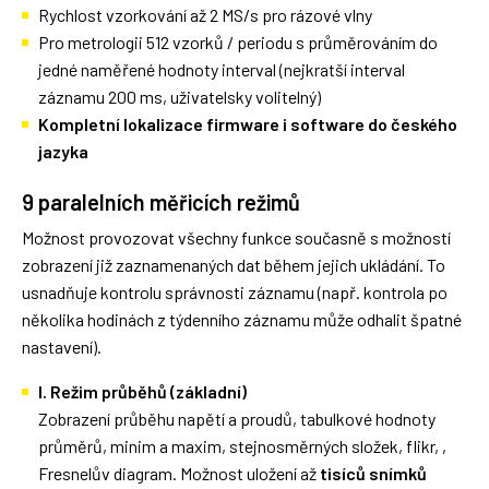
Rychlost vzorkování až 2 MS/s pro rázové vlny
Pro metrologii 512 vzorků / periodu s průměrováním do
jedné naměřené hodnoty interval (nejkratší interval
záznamu 200 ms, uživatelsky volitelný)
Kompletní lokalizace firmware i software do českého
jazyka
9 paralelních měřicích režimů
Možnost provozovat všechny funkce současně s možností
zobrazení již zaznamenaných dat během jejich ukládání. To
usnadňuje kontrolu správnosti záznamu (např. kontrola po
několika hodinách z týdenního záznamu může odhalit špatné
nastavení).
I. Režim průběhů (základní)
Zobrazení průběhu napětí a proudů, tabulkové hodnoty
průměrů, minim a maxim, stejnosměrných složek, flikr, ,
Fresnelův diagram. Možnost uložení až
tisíců snímků