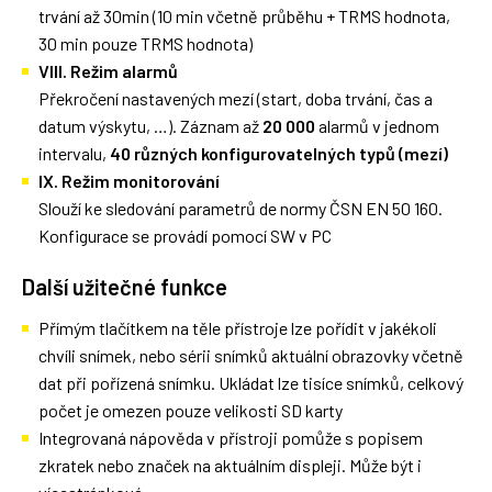
trvání až 30min (10 min včetně průběhu + TRMS hodnota,
30 min pouze TRMS hodnota)
VIII. Režim alarmů
Překročení nastavených mezí (start, doba trvání, čas a
datum výskytu, …). Záznam až
20 000
alarmů v jednom
intervalu,
40 různých konfigurovatelných typů (mezí)
IX. Režim monitorování
Slouží ke sledování parametrů de normy ČSN EN 50 160.
Konfigurace se provádí pomocí SW v PC
Další užitečné funkce
Přímým tlačítkem na těle přístroje lze pořídit v jakékoli
chvíli snímek, nebo sérii snímků aktuální obrazovky včetně
dat při pořízená snímku. Ukládat lze tisíce snímků, celkový
počet je omezen pouze velikosti SD karty
Integrovaná nápověda v přístroji pomůže s popisem
zkratek nebo značek na aktuálním displeji. Může být i