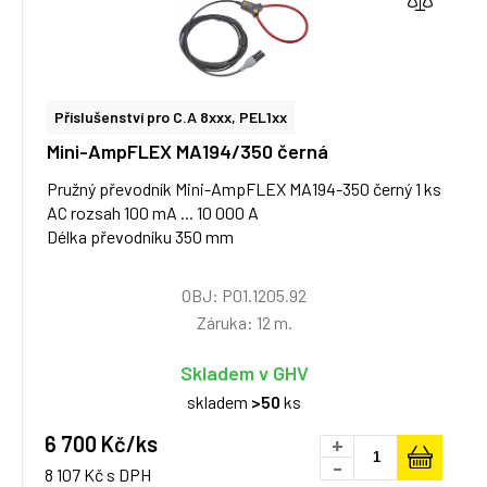
Příslušenství pro C.A 8xxx, PEL1xx
Mini-AmpFLEX MA194/350 černá
Pružný převodník Mini-AmpFLEX MA194-350 černý 1 ks
AC rozsah 100 mA ... 10 000 A
Délka převodníku 350 mm
OBJ: P01.1205.92
Záruka: 12 m.
Skladem v GHV
skladem
>50
ks
6 700 Kč/ks
+
-
8 107 Kč s DPH