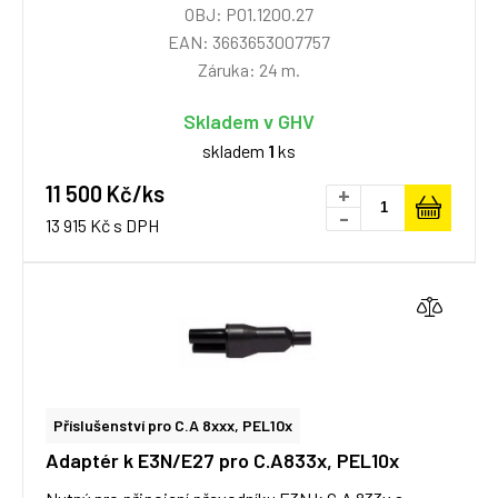
OBJ: P01.1200.27
EAN: 3663653007757
Záruka: 24 m.
Skladem v GHV
skladem
1
ks
11 500 Kč/ks
+
-
13 915 Kč s DPH
Příslušenství pro C.A 8xxx, PEL10x
Adaptér k E3N/E27 pro C.A833x, PEL10x