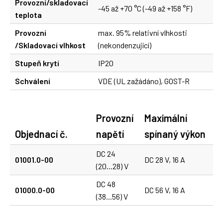
Provozní/skladovací
-45 až +70 °C (-49 až +158 °F)
teplota
Provozní
max. 95% relativní vlhkosti
/Skladovací vlhkost
(nekondenzující)
Stupeň krytí
IP20
Schválení
VDE (UL zažádáno), GOST-R
Provozní
Maximální
Objednací č.
napětí
spínaný výkon
DC 24
01001.0-00
DC 28 V, 16 A
(20...28) V
DC 48
01000.0-00
DC 56 V, 16 A
(38...56) V