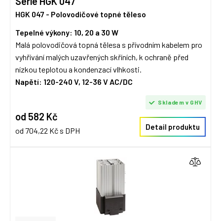
Série HGK 047
HGK 047 - Polovodičové topné těleso
Tepelné výkony: 10, 20 a 30 W
Malá polovodičová topná tělesa s přívodním kabelem pro
vyhřívání malých uzavřených skříních, k ochraně před
nízkou teplotou a kondenzací vlhkosti.
Napětí: 120-240 V, 12-36 V AC/DC
Skladem v GHV
od 582 Kč
Detail produktu
od 704,22 Kč s DPH