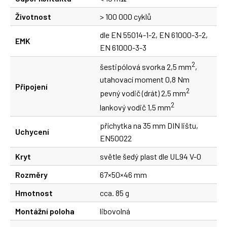
Životnost
> 100 000 cyklů
dle EN 55014-1-2, EN 61000-3-2,
EMK
EN 61000-3-3
2
šestipólová svorka 2,5 mm
,
utahovací moment 0,8 Nm
Připojení
2
pevný vodič (drát) 2,5 mm
2
lankový vodič 1,5 mm
příchytka na 35 mm DIN lištu,
Uchycení
EN50022
Kryt
světle šedý plast dle UL94 V-0
Rozměry
67×50×46 mm
Hmotnost
cca. 85 g
Montážní poloha
libovolná