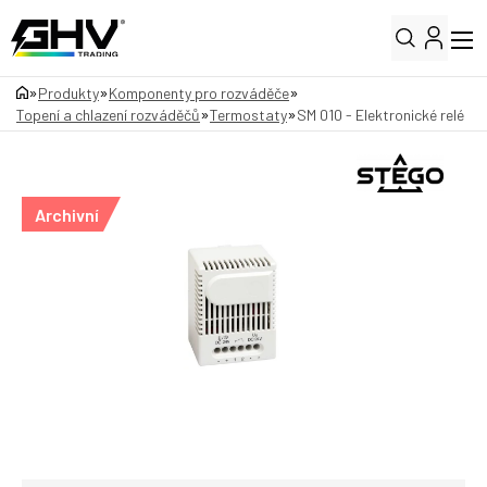
»
»
»
Produkty
Komponenty pro rozváděče
»
»
Topení a chlazení rozváděčů
Termostaty
SM 010 - Elektronické relé
Archivní