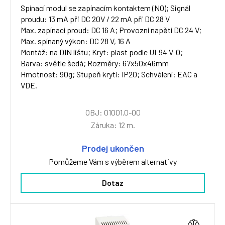
Spínací modul se zapínacím kontaktem (NO); Signál
proudu: 13 mA při DC 20V / 22 mA při DC 28 V
Max. zapínací proud: DC 16 A; Provozní napětí DC 24 V;
Max. spínaný výkon: DC 28 V, 16 A
Montáž: na DIN lištu; Kryt: plast podle UL94 V-0;
Barva: světle šedá; Rozměry: 67x50x46mm
Hmotnost: 90g; Stupeň krytí: IP20; Schválení: EAC a
VDE.
OBJ: 01001.0-00
Záruka: 12 m.
Prodej ukončen
Pomůžeme Vám s výběrem alternativy
Dotaz