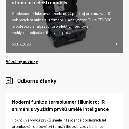
stanic pro elektromobily
Společnost Fluke uvádí zcela nový přístroj pro analýzu DC
nabíjecích stanic elektromobilů. Analyzátor Fluke FEV500
je pokročilý analyzátor pro efektivní testování
rychlých nabíjecích DC stanic pro...
30.07.2026
Všechny novinky
Odborné články
Moderní funkce termokamer Hikmicro: IR
snímání s využitím prvků umělé inteligence
Pokrok ve vývoji prvků umělé inteligence posledních let
promlouvá i do odvětví termálního zobrazování. Dnes