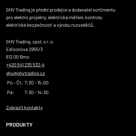
GHV Trading je přední prodejce a dodavatel sortimentu
pro elektro projekty, elektrická měření, kontrolu
elektrické bezpečnosti a výrobu rozvaděčů.
GHV Trading, spol. s r. o.
Edisonova 2955/3
612 00 Brno
+420 541 235 532-4
ghv@ghvtrading.cz
Po - Čt:
7:30 - 15:00
Pá:
7:30 - 14:30
Zobrazit kontakty
PRODUKTY