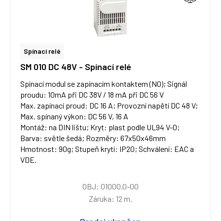
Spínací relé
SM 010 DC 48V - Spínací relé
Spínací modul se zapínacím kontaktem (NO); Signál
proudu: 10mA při DC 38V / 18 mA při DC 56 V
Max. zapínací proud: DC 16 A; Provozní napětí DC 48 V;
Max. spínaný výkon: DC 56 V, 16 A
Montáž: na DIN lištu; Kryt: plast podle UL94 V-0;
Barva: světle šedá; Rozměry: 67x50x46mm
Hmotnost: 90g; Stupeň krytí: IP20; Schválení: EAC a
VDE.
OBJ: 01000.0-00
Záruka: 12 m.