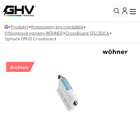
»
»
»
Produkty
Komponenty pro rozváděče
»
»
Přípojnicové systémy WÖHNER
CrossBoard 125/250 A
Spínače OMUS Crossboard
Archivní