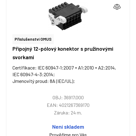
Příslušenství OMUS
Přípojný 12-pólový konektor s pružinovými
svorkami
Certifikace: IEC 60947-1:2007 + A1:2010 + A2:2014,
IEC 60947-4-3:2014;
Jmenovitý proud: 8A (IEC/UL);
OBJ: 36917.000
EAN: 4021267369170
Záruka: 24 m.
Není skladem
Prověříme pro Vás