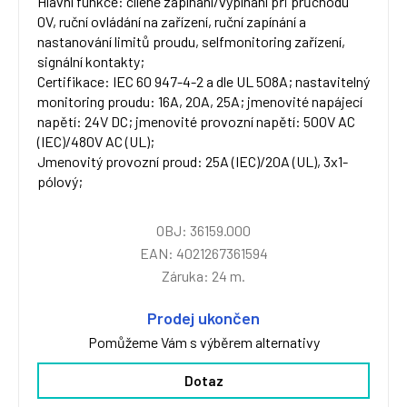
Hlavní funkce: cílené zapínání/vypínání při průchodu
0V, ruční ovládání na zařízení, ruční zapínání a
nastanování limitů proudu, selfmonitoring zařízení,
signální kontakty;
Certifikace: IEC 60 947-4-2 a dle UL 508A; nastavitelný
monitoring proudu: 16A, 20A, 25A; jmenovité napájecí
napětí: 24V DC; jmenovité provozní napětí: 500V AC
(IEC)/480V AC (UL);
Jmenovitý provozní proud: 25A (IEC)/20A (UL), 3x1-
pólový;
OBJ: 36159.000
EAN: 4021267361594
Záruka: 24 m.
Prodej ukončen
Pomůžeme Vám s výběrem alternativy
Dotaz