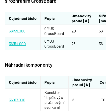
s rozhraním CrossBoard
Jmenovitý
Šířka
Objednací číslo
Popis
proud [A]
[mm]
OMUS
36159.000
20
36
CrossBoard
OMUS
36154.000
25
36
CrossBoard
Náhradní komponenty
Jmenovitý
Objednací číslo
Popis
Certi
proud [A]
Konektor
12-pólový s
36917.000
8
IEC / 
pružinovými
svorkami