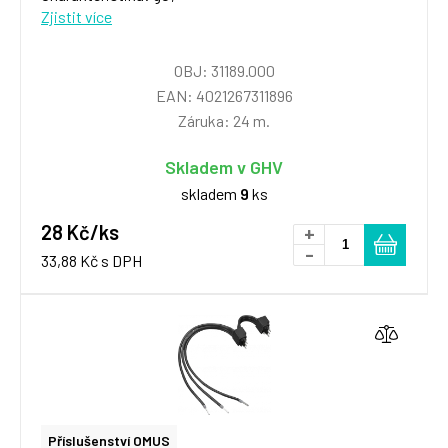
Zjistit více
OBJ: 31189.000
EAN: 4021267311896
Záruka: 24 m.
Skladem v GHV
skladem
9
ks
28 Kč/ks
+
-
33,88 Kč s DPH
Příslušenství OMUS