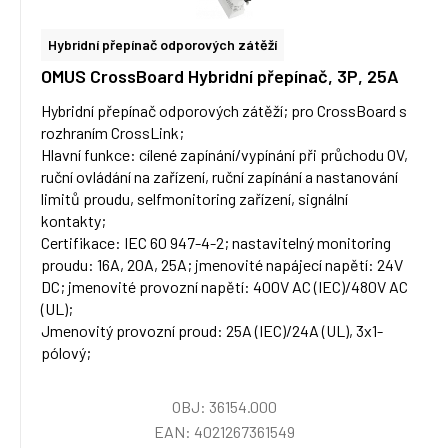
Hybridní přepínač odporových zátěží
OMUS CrossBoard Hybridní přepínač, 3P, 25A
Hybridní přepínač odporových zátěží; pro CrossBoard s
rozhraním CrossLink;
Hlavní funkce: cílené zapínání/vypínání při průchodu 0V,
ruční ovládání na zařízení, ruční zapínání a nastanování
limitů proudu, selfmonitoring zařízení, signální
kontakty;
Certifikace: IEC 60 947-4-2; nastavitelný monitoring
proudu: 16A, 20A, 25A; jmenovité napájecí napětí: 24V
DC; jmenovité provozní napětí: 400V AC (IEC)/480V AC
(UL);
Jmenovitý provozní proud: 25A (IEC)/24A (UL), 3x1-
pólový;
OBJ: 36154.000
EAN: 4021267361549