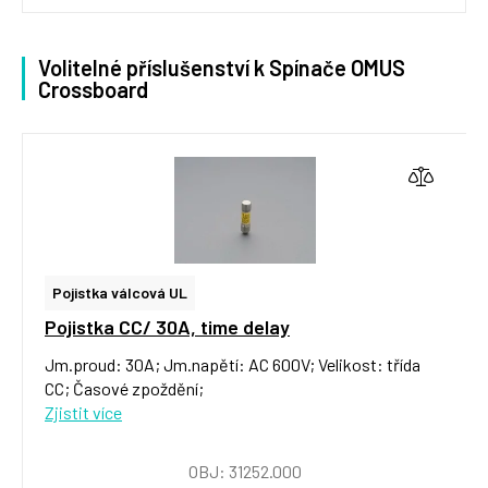
Volitelné příslušenství k Spínače OMUS
Crossboard
Pojistka válcová UL
Pojistka CC/ 30A, time delay
Jm.proud: 30A; Jm.napětí: AC 600V; Velikost: třída
CC; Časové zpoždění;
Zjistit více
OBJ: 31252.000