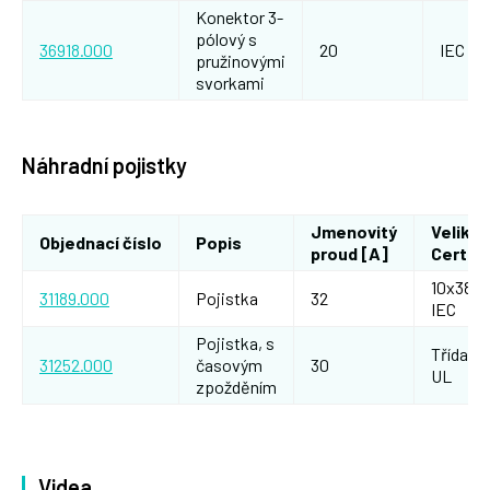
Konektor 3-
pólový s
36918.000
20
IEC / 
pružinovými
svorkami
Náhradní pojistky
Jmenovitý
Velikos
Objednací číslo
Popis
proud [A]
Certif
10x38 gG
31189.000
Pojistka
32
IEC
Pojistka, s
Třída CC
31252.000
časovým
30
UL
zpožděním
Videa