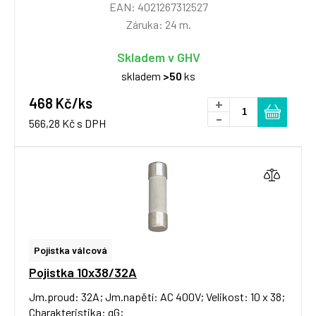
EAN: 4021267312527
Záruka: 24 m.
Skladem v GHV
skladem
>50
ks
468 Kč/ks
+
-
566,28 Kč s DPH
Pojistka válcová
Pojistka 10x38/32A
Jm.proud: 32A; Jm.napětí: AC 400V; Velikost: 10 x 38;
Charakteristika: gG;