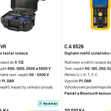
KVR
C.A 6526
ní tester izolace
Digitální měřič izolačního
zolace do
5 TΩ
Multimetr a měřič izolace d
apětí
500, 1000, 2500 a 5000 V
Test. napětí
50, 100, 250, 5
telné test. napětí
50 - 5000 V
Měření U, I, R, T, F, C
t
PI, DAR
Výpočet
PI, DAR
apětí, kapacity, unikající proudy
Vyhodnocení prošel/neproše
Paměť a Bluetooth komun
Na dotaz
4 Kč
20 010 Kč