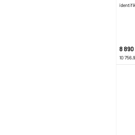
identif
8 890
10 756,