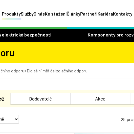
Produkty
Služby
O nás
Ke stažení
Články
Partneři
Kariéra
Kontakty
 elektrické bezpečnosti
Komponenty pro roz
poru
»
lačního odporu
Digitální měřiče izolačního odporu
ce
Dodavatelé
Akce
29 pr