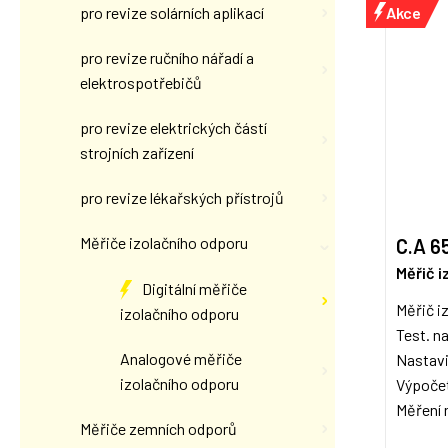
Akce
pro revize solárních aplikací
pro revize ručního nářadí a
elektrospotřebičů
pro revize elektrických částí
strojních zařízení
pro revize lékařských přístrojů
Měřiče izolačního odporu
C.A 6
Měřič i
Digitální měřiče
Měřič i
izolačního odporu
Test. n
Analogové měřiče
Nastavi
izolačního odporu
Výpoče
Měření n
Měřiče zemních odporů