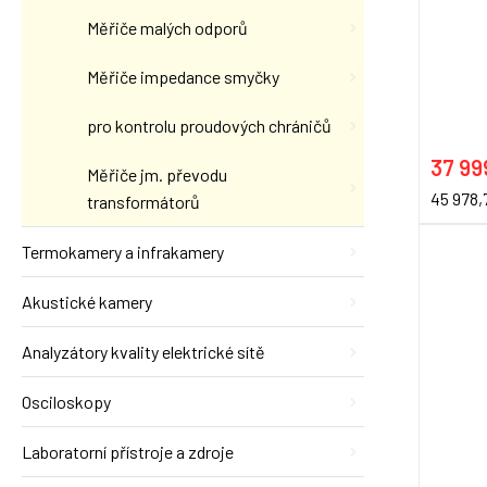
Měřiče malých odporů
Měřiče impedance smyčky
pro kontrolu proudových chráničů
37 99
Měřiče jm. převodu
45 978,
transformátorů
Termokamery a infrakamery
Akustické kamery
Analyzátory kvality elektrické sítě
Osciloskopy
Laboratorní přístroje a zdroje