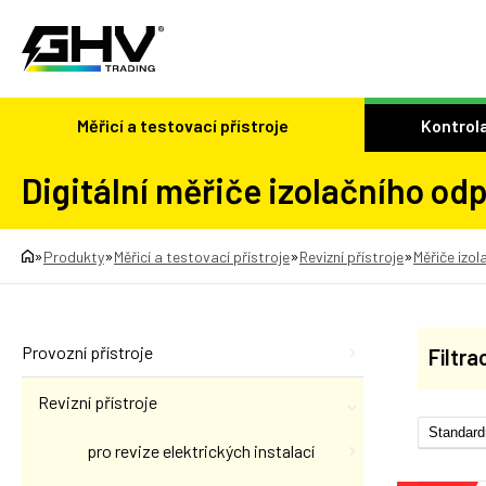
Měřicí a testovací přístroje
Kontrola
Digitální měřiče izolačního od
»
»
»
»
Produkty
Měřicí a testovací přístroje
Revizní přístroje
Měřiče izo
Provozní přístroje
Filtra
Revizní přístroje
pro revize elektrických instalací