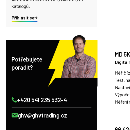
katalogů.
Přihlásit se
MD 5
Potřebujete
Digitál
poradit?
Měřič i
Test. n
Nastavi
Výpoče
+420 541 235 532-4
Měření n
ghv@ghvtrading.cz
66 42