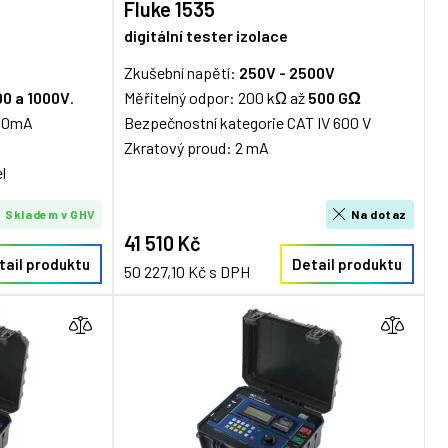
Fluke 1535
digitální tester izolace
Zkušební napětí:
250V - 2500V
00 a 1000V
.
Měřitelný odpor: 200 kΩ až
500 GΩ
200mA
Bezpečnostní kategorie CAT IV 600 V
Zkratový proud: 2 mA
l
Skladem v GHV
Na dotaz
41 510 Kč
tail produktu
Detail produktu
50 227,10 Kč s DPH