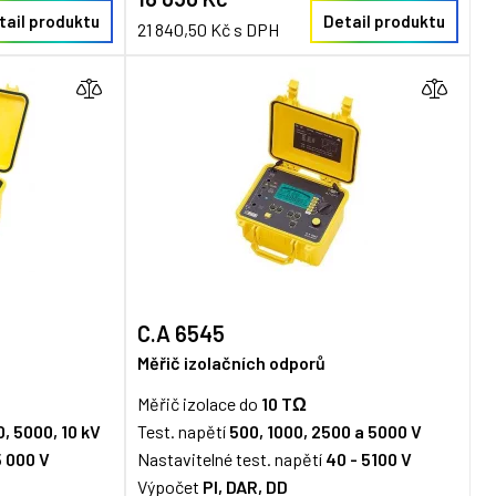
tail produktu
Detail produktu
21 840,50 Kč s DPH
C.A 6545
Měřič izolačních odporů
Měřič izolace do
10 TΩ
, 5000, 10 kV
Test. napětí
500, 1000, 2500 a 5000 V
5 000 V
Nastavitelné test. napětí
40 - 5100 V
Výpočet
PI, DAR, DD