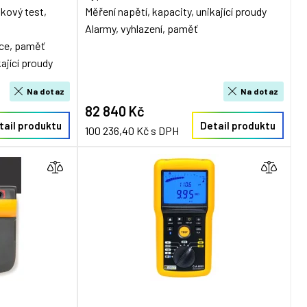
okový test,
Měření napětí, kapacity, unikající proudy
Alarmy, vyhlazení, paměť
ace, paměť
ající proudy
Na dotaz
Na dotaz
82 840 Kč
tail produktu
Detail produktu
100 236,40 Kč s DPH