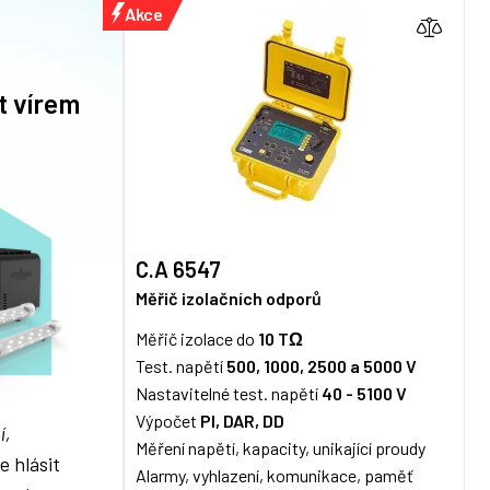
Akce
t vírem
C.A 6547
Měřič izolačních odporů
Měřič izolace do
10 TΩ
Test. napětí
500, 1000, 2500 a 5000 V
Nastavitelné test. napětí
40 - 5100 V
Výpočet
PI, DAR, DD
í,
Měření napětí, kapacity, unikající proudy
e hlásit
Alarmy, vyhlazení, komunikace, paměť