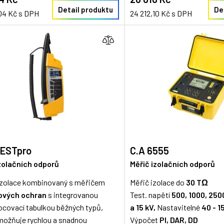
Detail produktu
De
04 Kč s DPH
24 212,10 Kč s DPH
TESTpro
C.A 6555
zolačních odporů
Měřič izolačních odporů
izolace kombinovaný s měřičem
Měřič izolace do
30 TΩ
ových ochran
s integrovanou
Test. napětí
500, 1000, 2500
covací tabulkou běžných typů,
a 15 kV,
Nastavitelné
40 - 1
možňuje rychlou a snadnou
Výpočet
PI, DAR, DD