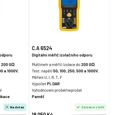
C.A 6524
 odporu
Digitální měřič izolačního odporu
o
200 GΩ
Multimetr a měřič izolace do
200 GΩ
00 a 1000V
.
Test. napětí
50, 100, 250, 500 a 1000V
.
Měření U, I, R, T, F
Výpočet
PI, DAR
l
Vyhodnocení prošel/neprošel
ikace
Paměť
Na dotaz
Skladem v GHV
18 050 Kč