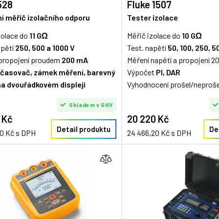
528
Fluke 1507
ní měřič izolačního odporu
Tester izolace
zolace do
11 GΩ
Měřič izolace do
10 GΩ
apětí
250, 500 a 1000 V
Test. napětí
50, 100, 250, 5
propojení proudem
200 mA
Měření napětí a propojení 
časovač, zámek měření, barevný
Výpočet
PI, DAR
na dvouřádkovém displeji
Vyhodnocení prošel/neproše
Skladem v GHV
 Kč
20 220 Kč
Detail produktu
De
70 Kč s DPH
24 466,20 Kč s DPH