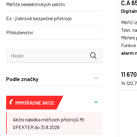
C.A 6
Měřiče neelektrických veličin
Digitál
Ex - jiskrově bezpečné přístroje
Měřič i
Test. n
Příslušenství
Měření 
Funkce
alarm 
11 670
Podle značky
14 120,
MIMOŘÁDNÉ AKCE
Akční nabídka měřicích přístrojů MI
SPEKTER do 31.8.2026