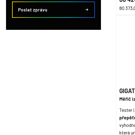
80 373,
Poslat zprávu
GIGA
Měřič i
Tester 
přepěť
vyhodno
která u