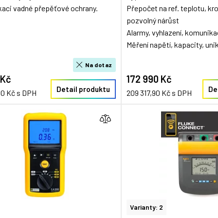
ikaci vadné přepěťové ochrany.
Přepočet na ref. teplotu, kr
pozvolný nárůst
Alarmy, vyhlazení, komunik
Měření napětí, kapacity, unik
Na dotaz
 Kč
172 990 Kč
Detail produktu
De
90 Kč s DPH
209 317,90 Kč s DPH
Varianty: 2