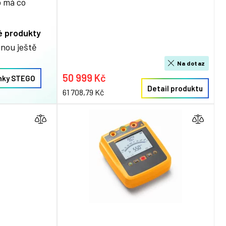
o má co
é produkty
dnou ještě
Na dotaz
50 999 Kč
inky STEGO
Detail produktu
61 708,79 Kč