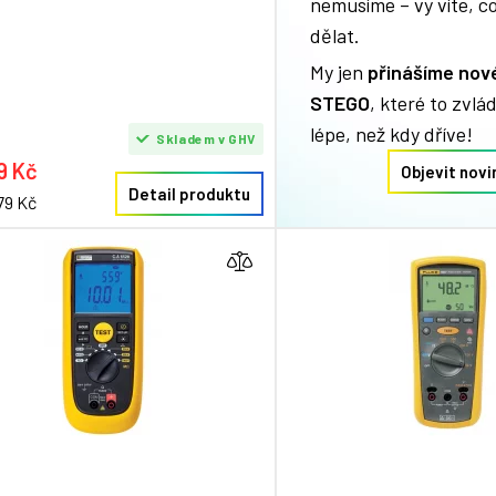
nemusíme – vy víte, c
dělat.
My jen
přinášíme nov
STEGO
, které to zvlá
lépe, než kdy dříve!
Skladem v GHV
9 Kč
Objevit nov
Detail produktu
79 Kč