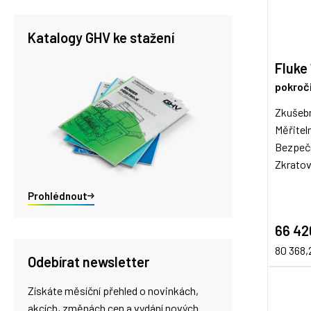
Katalogy GHV ke stažení
Fluke
pokroči
Zkušebn
Měřitel
Bezpečn
Zkratov
Prohlédnout
66 42
80 368,
Odebírat newsletter
Získáte měsíční přehled o novinkách,
akcích, změnách cen a vydání nových