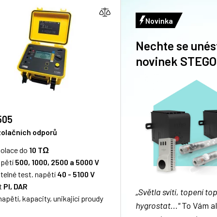
Novinka
Nechte se unés
novinek STEGO
505
zolačních odporů
zolace do
10 TΩ
apětí
500, 1000, 2500 a 5000 V
telné test. napětí
40 - 5100 V
t
PI, DAR
„
Světla svítí, topení top
apětí, kapacity, unikající proudy
hygrostat..."
To Vám al