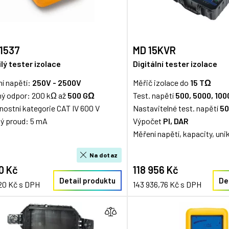
 1537
MD 15KVR
lý tester izolace
Digitální tester izolace
í napětí:
250V - 2500V
Měřič izolace do
15 TΩ
ný odpor: 200 kΩ až
500 GΩ
Test. napětí
500, 5000, 100
ostní kategorie CAT IV 600 V
Nastavitelné test. napětí
50
ý proud: 5 mA
Výpočet
PI, DAR
Měření napětí, kapacity, unik
Na dotaz
0 Kč
118 956 Kč
Detail produktu
De
20 Kč s DPH
143 936,76 Kč s DPH