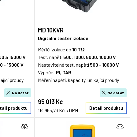
MD 10KVR
Digitální tester izolace
Měřič izolace do
10 TΩ
00 a 15000 V
Test. napětí
500, 1000, 5000, 10000 V
0 - 15000 V
Nastavitelné test. napětí
500 - 10000 V
Výpočet
PI, DAR
ající proudy
Měření napětí, kapacity, unikající proudy
Na dotaz
Na dotaz
95 013 Kč
tail produktu
Detail produktu
114 965,73 Kč s DPH